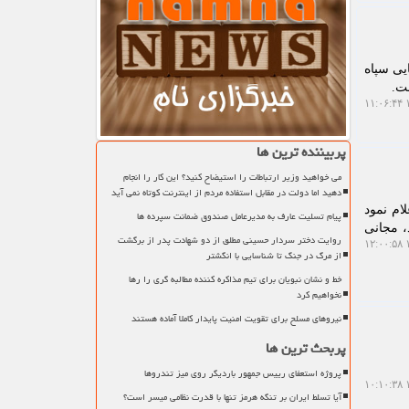
ایی سپاه
ت.
۱
پربیننده ترین ها
می خواهید وزیر ارتباطات را استیضاح کنید؟ این کار را انجام
دهید اما دولت در مقابل استفاده مردم از اینترنت کوتاه نمی آید
ام نمود
پیام تسلیت عارف به مدیرعامل صندوق ضمانت سپرده ها
، مجانی
روایت دختر سردار حسینی مطلق از دو شهادت پدر از برگشت
۱
از مرگ در جنگ تا شناسایی با انگشتر
خط و نشان نبویان برای تیم مذاکره کننده مطالبه گری را رها
نخواهیم کرد
نیروهای مسلح برای تقویت امنیت پایدار کاملا آماده هستند
پربحث ترین ها
پروژه استعفای رییس جمهور باردیگر روی میز تندروها
۱
آیا تسلط ایران بر تنگه هرمز تنها با قدرت نظامی میسر است؟