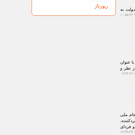
رپورتاژ
دولت به
۱
ا عنوان
ز نظر و
۱
جام ملی
ردکننده،
و فردای
۱