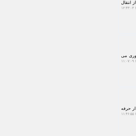
 انتقال
۱
روری می
۱
ار حرفه
۱