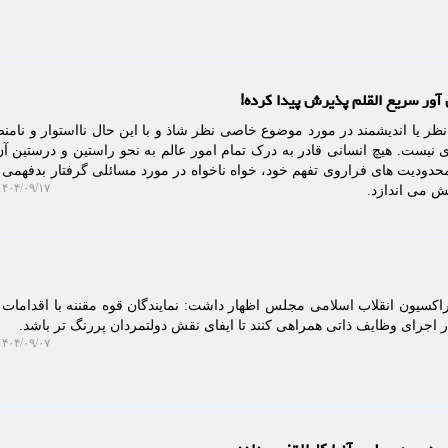
ور سریع القلم پذیرش پیدا کرده!
ر یا اندیشمند در مورد موضوع خاصی نظر شاذ و با این حال نااستوار و نامنص
ی نیست. هیچ انسانی قادر به درک تمام امور عالم به نحو راستین و درستین آ
 محدودیت های فراروی تفهم خود، خواه ناخواه در مورد مسائلی گرفتار بدفهمی
۴۰۴/۰۹/۱۷ ۱۰:۰۳:۳۷
ش می اندازد.
کسیون انقلاب اسلامی مجلس اظهار داشت: نمایندگان قوه مقننه با اقدامات ت
ر اجرای وظایف ذاتی همراهی کنند تا ایفای نقش دولتمردان پررنگ تر باشد.
۴۰۴/۰۹/۰۷ ۱۶:۴۰:۲۰