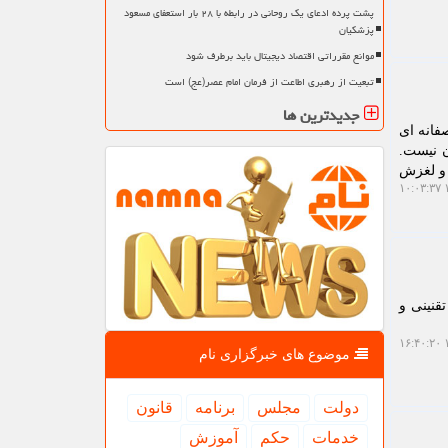
پشت پرده ادعای یک روحانی در رابطه با ۲۸ بار استعفای مسعود
پزشکیان
موانع مقرراتی اقتصاد دیجیتال باید برطرف شود
تبعیت از رهبری اطاعت از فرمان امام عصر(عج) است
جدیدترین ها
فانه ای
ن نیست.
 و لغزش
۱
قنینی و
۱
موضوع های خبرگزاری نام
دولت
مجلس
برنامه
قانون
خدمات
حكم
آموزش