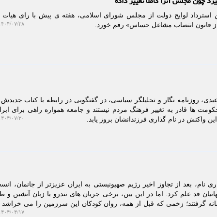
 چون مجلس آنرا کاملا تغییر داده
استرداد لوایح دولت از مجلس شورای اسلامی، هفته ی پیش با رای هیات 
۴۰۴/۰۷/۲۸ ۱۰:۵۵:۳۳
از قانون انتصاب مشاغل حساس» رقم خورد.
دی، روزنامه نگار و تحلیلگر سیاسی، در گفتگویی در رابطه با کتاب جدیدش ب
کومت ها قادر به تغییر فرهنگ مردم نیستند و جامعه همواره راهی برای ابرا
۴۰۴/۰۷/۲۰ ۰۹:۳۲:۲۶
ین واکنش در نام گذاری فرزندانشان بروز یابد.
 نام، بعد از تجاوز اخیر رژیم صهیونیستی به ایران عزیزتر از جانمان، انس
هانیان قد علم کرد. اما در این بین، برخی جریان های تندرو با زبان آتشین و ط
انه گرفتند؛ زخمی که قبل از همه، روان کودکان این سرزمین را می خراشد 
۴۰۴/۰۴/۱۷ ۱۲:۳۹:۴۴