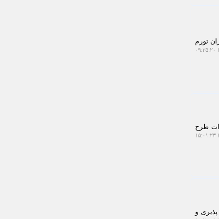
اسا افزایش حقوق ۲۰ درصدی با میزان تورم
۱
یات طرح
۱
پذیری و