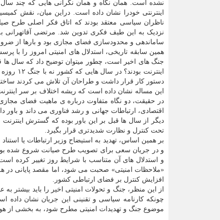
نشده است. همان نگاه و همان نگرانی هایی که چند سال 
اینترنتی خودرا نشان داده است. دراین میان، نقش کمی
ناظران سیاسی معتقد بودند که اتاق فکر اصلی طرح صی
نزدیک به این طیف فکری تدوین شد. مرتضی آقاتهرانی به
ساماندهی و محدودسازی فضای مجازی بود و بارها از ضرور
همین سابقه تاریخی، استدلال های امنیتی امروز را با پر
جنگ های اخیر است، چطور میتوان توضیح داد که سال ها قب
اینترنت ب
دستور کار قرار داشت و طراحان آن تلاش می کردند ساختار ا
این مساله نشان داده است که ریشه اختلاف بر سر اینترنت
در حقیقت، دو نگاه متفاوت درباره ی ماهیت فضای مجازی د
اقتصادی، ارتباطات جهانی و رشد فناوری می داند و باور دا
دیگر از سال ها قبل بر این باور بوده که گسترش اینترنت
تحت کنترل و نظارت شدیدتری قرار بگیرد.
بر همین اساس، تهدید به استیضاح وزیر ارتباطات یا استنا
و در جریان سعی برای تصویب طرح صیانت شروع شده بود. آ
و استدلال های آن متناسب با شرایط روز تغییر کرده اس
«ملاحظات امنیتی» صحبت می شود، اما مقصد پایانی در هر
افزایش کنترل بر فضای ارتباطی کشور.
از این منظر، جنگ و تحولات امنیتی اخیر را باید بیشتر به
چونکه کارنامه سیاسی و تقنینی این جریان نشان داده اس
موضوع جنگ و تهدیدات امنیتی مطرح شود، به بخشی از هوی