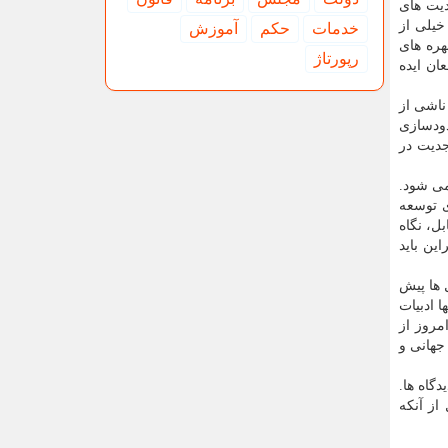
دیت های
خیلی از
خدمات
حكم
آموزش
ره های
رپورتاژ
ان ایده
ناشی از
دودسازی
 با جدیت در
می شود.
ی توسعه
ل، نگاه
ین باید
 ها پیش
 ادبیات
مروز از
جهانی و
گاه ها.
از آنکه