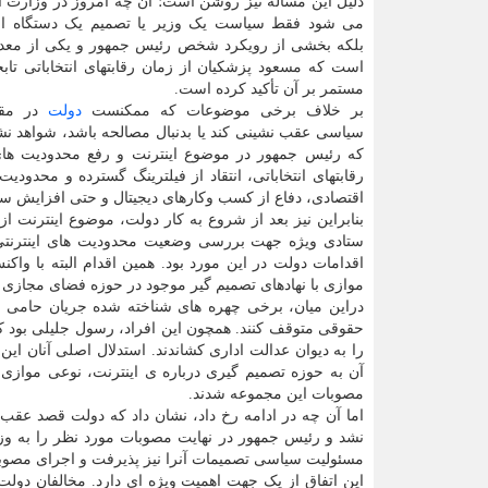
دلیل این مساله نیز روشن است؛ آن چه امروز در وزارت ار
می شود فقط سیاست یک وزیر یا تصمیم یک دستگاه اج
بلکه بخشی از رویکرد شخص رئیس جمهور و یکی از معدو
است که مسعود پزشکیان از زمان رقابتهای انتخاباتی تا
مستمر بر آن تأکید کرده است.
بر خلاف برخی موضوعات که ممکنست
دولت
در مقا
سیاسی عقب نشینی کند یا بدنبال مصالحه باشد، شواهد ن
که رئیس جمهور در موضوع اینترنت و رفع محدودیت های
رقابتهای انتخاباتی، انتقاد از فیلترینگ گسترده و محدو
اقتصادی، دفاع از کسب وکارهای دیجیتال و حتی افزایش سر
بنابراین نیز بعد از شروع به کار دولت، موضوع اینترنت 
ستادی ویژه جهت بررسی وضعیت محدودیت های اینترنتی و
اقدامات دولت در این مورد بود. همین اقدام البته با وا
موازی با نهادهای تصمیم گیر موجود در حوزه فضای مجازی
دراین میان، برخی چهره های شناخته شده جریان حامی مح
حقوقی متوقف کنند. همچون این افراد، رسول جلیلی بود که
را به دیوان عدالت اداری کشاندند. استدلال اصلی آنان ا
آن به حوزه تصمیم گیری درباره ی اینترنت، نوعی موازی 
مصوبات این مجموعه شدند.
اما آن چه در ادامه رخ داد، نشان داد که دولت قصد عقب 
نشد و رئیس جمهور در نهایت مصوبات مورد نظر را به وز
مسئولیت سیاسی تصمیمات آنرا نیز پذیرفت و اجرای مصوبات
این اتفاق از یک جهت اهمیت ویژه ای دارد. مخالفان دولت