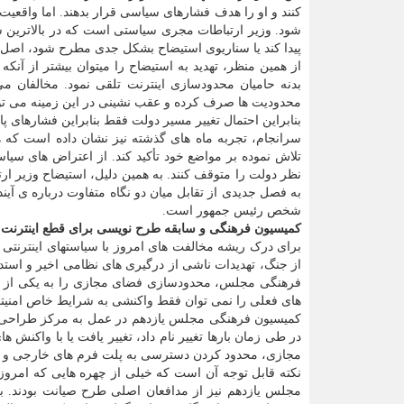
کنند و او را هدف فشارهای سیاسی قرار بدهند. اما واقعی
شود. وزیر ارتباطات مجری سیاستی است که در بالاترین
پیدا کند یا سناریوی استیضاح بشکل جدی مطرح شود، اصل 
از همین منظر، تهدید به استیضاح را میتوان بیشتر از آن
بدنه حامیان محدودسازی اینترنت تلقی نمود. مخالفان 
محدودیت ها صرف کرده و عقب نشینی در این زمینه می توان
بنابراین احتمال تغییر مسیر دولت فقط بنابراین فشارهای پا
سرانجام، تجربه ماه های گذشته نیز نشان داده است که هر
تلاش نموده بر مواضع خود تأکید کند. از اعتراض های سیاس
نظر دولت را متوقف کنند. به همین دلیل، استیضاح وزیر ارت
به فصل جدیدی از تقابل میان دو نگاه متفاوت درباره ی آینده
شخص رئیس جمهور است.
کمیسیون فرهنگی و سابقه طرح نویسی برای قطع اینترنت
برای درک ریشه مخالفت های امروز با سیاستهای اینترنتی د
از جنگ، تهدیدات ناشی از درگیری های نظامی اخیر و استدل
فرهنگی مجلس، محدودسازی فضای مجازی را به یکی از مهم
های فعلی را نمی توان فقط واکنشی به شرایط خاص امنیتی 
کمیسیون فرهنگی مجلس یازدهم در عمل به مرکز طراحی و 
در طی زمان بارها تغییر نام داد، تغییر یافت یا با واکنش
مجازی، محدود کردن دسترسی به پلت فرم های خارجی و انت
نکته قابل توجه آن است که خیلی از چهره هایی که امرو
مجلس یازدهم نیز از مدافعان اصلی طرح صیانت بودند. بع