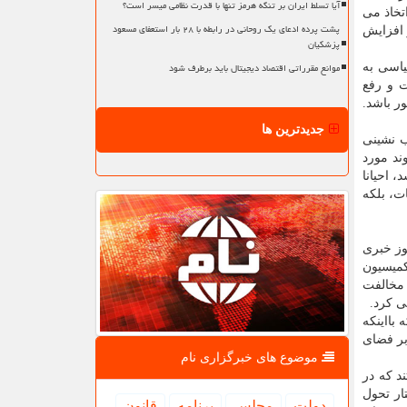
آیا تسلط ایران بر تنگه هرمز تنها با قدرت نظامی میسر است؟
تخاذ می
پشت پرده ادعای یک روحانی در رابطه با ۲۸ بار استعفای مسعود
 افزایش
پزشکیان
موانع مقرراتی اقتصاد دیجیتال باید برطرف شود
یاسی به
ت و رفع
ر باشد.
جدیدترین ها
ب نشینی
ند مورد
 احیانا
ات، بلکه
وز خبری
کمیسیون
 مخالفت
ی کرد.
بااینکه
بر فضای
موضوع های خبرگزاری نام
د که در
ار تحول
دولت
مجلس
برنامه
قانون