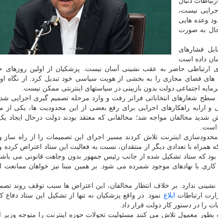
تباطات دنبال
رایی نیست،
د وعده هایی
بحال به صورت
بل فشارهای
شان داده است
 ارتباطی حاضر به عقب نشینی آسان نیست. پزشکیان از اولین روزهای ح
دیت های فضای مجازی را به بخشی از هویت سیاسی خود تبدیل کرد. از نگاه او
مایه اجتماعی دولت بدون بازبینی در سیاستهای اینترنتی ممکن نیست.
از سطح شعارهای انتخاباتی فراتر رفت و وارد مرحله تصمیم گیری اجرایی شد
 ارایه راهکارهای اجرایی برای رفع بعضی از این محدودیت ها، یکی از م
کنش شدید مخالفان مواجه شد؛ مخالفانی که معتقد بودند دولت درحال ایجاد یک
 است.
دودسازی اینترنت تلاش کردند مسیر اجرای این تصمیمات را از راه ساز و
 همراه با تعدادی دیگر از منتقدان، نسبت به فعالیت این ستاد اعتراض کرده 
ین بود که ستاد تشکیل شده از جانب رئیس جمهور بدون وجاهت قانونی می باشد
کاری با نهادهای موجود شمرده می شود. بر همین مبنا نیز خواهان ممانعت ا
نشینی ندارد. بر خلاف انتظار مخالفان، این اعتراض ها سبب توقف روند تصم
ارت ارتباطات
ابلاغ
نمود. در واقع پزشکیان نه تنها از تشکیل این ستاد دفاع کر
 را در دستور کار دولت قرار داد.
 بطور معمول تلاش می کنند مسئولیت تحولات حوزه اینترنت را متوجه وزیر ا