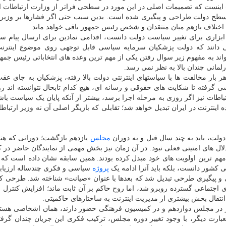
ت اینست که تصمیمات اصلی در این مورد در سطحی فراتر از وزارت ارتباطات ا
 سطح دولت طراحی و پیگیری شده است. بدین سبب حتی اگر فشارها بر وزیر
اختلاف بازهم میان منتقدان و شخص رئیس جمهور باقی خواهد ماند.
که ابزاری برای تغییر سیاست دولت دانست، اقدامی نمادین برای ارسال پیام س
می دانند که دولت پزشکیان سرمایه سیاسی قابل توجهی روی موضوع اینترن
د به مفهوم زیر سوال رفتن یکی از مهم ترین وعده های انتخاباتی رئیس جمهو
رلمانی چندان بالا به نظر نمی رسد.
 بار مخالفت ها با سیاستهای اینترنتی دولت بالا رفته، پزشکیان به جای عق
ی گرفته تا شکایت های حقوقی و رسانه ای، هیچ کدام تابحال نتوانسته اند رو
باطات نیز اگر روزی به مرحله اجرا برسد، بیشتر از آنکه پایان یک سیاست باشد،
 اینترنت در ایران تبدیل خواهد شد؛ تقابلی که بازیگر اصلی آن نه وزیر ارتباط
ولت، باید به چند سال قبل و به دوران
مجلس
یازدهم بازگشت؛ دورانی که هن
ال های امنیتی فعلی نبود. در آن زمان نیز بخش مهمی از نمایندگان حاضر در 
 ترین اولویت های خود مبدل کرده بودند. همین سابقه نشان داده است که
کشور دانست، بلکه باید آنرا ادامه یک
پروژه
سیاسی و فکری چندساله ارزیاب
پیگیری طرحی تبدیل شد که بعدها با عنوان «صیانت» شناخته شد. طرحی که 
 های اجتماعی گسترده روبرو شد، اما روح حاکم بر آن ثابت ماند؛ افزایش کنترل 
قال بخش بیشتری از مدیریت اینترنت به ساختارهای حاکمیتی.
ز در مجلس دوازدهم و در کمیسیون فرهنگی حضور دارند، همان اشخاصی هستن
بارت دیگر، با وجود تغییر دوره مجلس، ترکیب فکری این جریان چندان گرفت