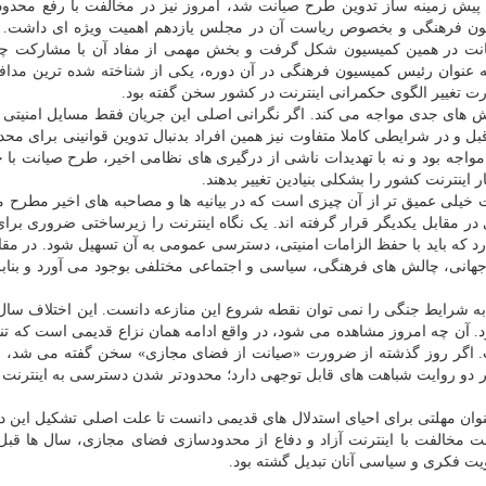
پیش زمینه ساز تدوین طرح صیانت شد، امروز نیز در مخالفت با رفع محدو
سیون فرهنگی و بخصوص ریاست آن در مجلس یازدهم اهمیت ویژه ای داشت. 
انت در همین کمیسیون شکل گرفت و بخش مهمی از مفاد آن با مشارکت چه
 عنوان رئیس کمیسیون فرهنگی در آن دوره، یکی از شناخته شده ترین مدافع
ت تغییر الگوی حکمرانی اینترنت در کشور سخن گفته بود.
سش های جدی مواجه می کند. اگر نگرانی اصلی این جریان فقط مسایل امنیتی 
ل و در شرایطی کاملا متفاوت نیز همین افراد بدنبال تدوین قوانینی برای مح
ودند؟ در سال هایی که کشور نه با جنگ ۱۲ روزه مواجه بود و نه با تهدیدات ناشی از درگیری های نظامی اخیر، طرح صیانت
ینترنت کشور را بشکلی بنیادین تغییر بدهند.
 خیلی عمیق تر از آن چیزی است که در بیانیه ها و مصاحبه های اخیر مطرح 
ر مقابل یکدیگر قرار گرفته اند. یک نگاه اینترنت را زیرساختی ضروری برا
رد که باید با حفظ الزامات امنیتی، دسترسی عمومی به آن تسهیل شود. در مقاب
 جهانی، چالش های فرهنگی، سیاسی و اجتماعی مختلفی بوجود می آورد و بنابرا
د به شرایط جنگی را نمی توان نقطه شروع این منازعه دانست. این اختلاف سال
ن چه امروز مشاهده می شود، در واقع ادامه همان نزاع قدیمی است که تنها
ت. اگر روز گذشته از ضرورت «صیانت از فضای مجازی» سخن گفته می شد، ا
 دو روایت شباهت های قابل توجهی دارد؛ محدودتر شدن دسترسی به اینترنت 
 عنوان مهلتی برای احیای استدلال های قدیمی دانست تا علت اصلی تشکیل این دید
ت مخالفت با اینترنت آزاد و دفاع از محدودسازی فضای مجازی، سال ها قبل 
ت فکری و سیاسی آنان تبدیل گشته بود.