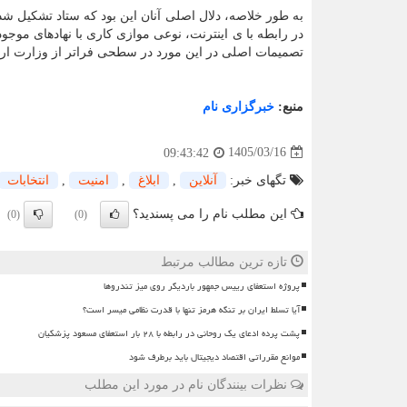
به طور خلاصه، دلال اصلی آنان این بود که ستاد تشکیل 
در رابطه با ی اینترنت، نوعی موازی کاری با نهادهای موج
تصمیمات اصلی در این مورد در سطحی فراتر از وزارت ارت
منبع:
خبرگزاری نام
1405/03/16
09:43:42
تگهای خبر:
آنلاین
,
ابلاغ
,
امنیت
,
انتخابات
این مطلب نام را می پسندید؟
(0)
(0)
تازه ترین مطالب مرتبط
پروژه استعفای رییس جمهور باردیگر روی میز تندروها
آیا تسلط ایران بر تنگه هرمز تنها با قدرت نظامی میسر است؟
پشت پرده ادعای یک روحانی در رابطه با ۲۸ بار استعفای مسعود پزشکیان
موانع مقرراتی اقتصاد دیجیتال باید برطرف شود
نظرات بینندگان نام در مورد این مطلب