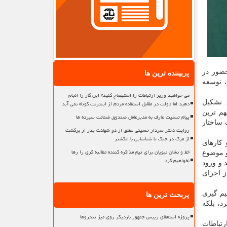
ضور در
پربیننده ترین ها
، توسعه
می خواهید وزیر ارتباطات را استیضاح کنید؟ این کار را انجام
. تشکیل
دهید اما دولت در مقابل استفاده مردم از اینترنت کوتاه نمی آید
هم ترین
پیام تسلیت عارف به مدیرعامل صندوق ضمانت سپرده ها
 ساختار
روایت دختر سردار حسینی مطلق از دو شهادت پدر از برگشت
از مرگ در جنگ تا شناسایی با انگشتر
 کارهای
خط و نشان نبویان برای تیم مذاکره کننده مطالبه گری را رها
و موضوع
نخواهیم کرد
 و ورود
ز اجرای
یم گیری
پربحث ترین ها
د، بلکه
پروژه استعفای رییس جمهور باردیگر روی میز تندروها
رتباطات