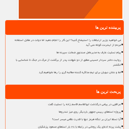
پربیننده ترین ها
می خواهید وزیر ارتباطات را استیضاح کنید؟ این کار را انجام دهید اما دولت در مقابل استفاده
مردم از اینترنت کوتاه نمی آید
پیام تسلیت عارف به مدیرعامل صندوق ضمانت سپرده ها
روایت دختر سردار حسینی مطلق از دو شهادت پدر از برگشت از مرگ در جنگ تا شناسایی با
انگشتر
خط و نشان نبویان برای تیم مذاکره کننده مطالبه گری را رها نخواهیم کرد
پربحث ترین ها
عراقچی در پیامی درگذشت ابوالقاسم قاسم زاده را تسلیت گفت
پروژه استعفای رییس جمهور باردیگر روی میز تندروها
آیا تسلط ایران بر تنگه هرمز تنها با قدرت نظامی میسر است؟
پشت پرده ادعای یک روحانی در رابطه با ۲۸ بار استعفای مسعود پزشکیان