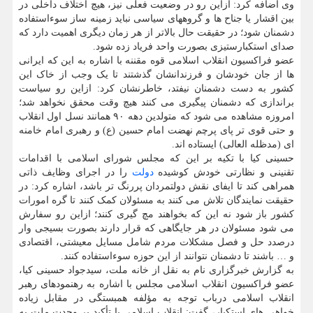
وی اضافه کرد: ازاین رو در وضعیت فعلی نیز، هیچ اختلاف داخلی در
بین اقشار یا جناح ها و گروههای سیاسی نباید زمینه ساز سوءاستفاده
دشمنان شود؛ در حقیقت حال بالاتر از هر زمان دیگری اهمیت دارد که
صدای استکبارستیزی بصورت واحد فریاد زده شود.
عضو فراکسیون انقلاب اسلامی قوه مقننه با اشاره به این که ایرانی
ها از جان خودشان و فرزندانشان گذشتند تا یک وجب از خاک این
کشور به دست دشمنان نیفتد، خاطرنشان کرد: ازاین رو سیاست
براندازی که دشمنان پیگیری می کنند هیچ وقت محقق نخواهد شد؛
امروزه مشاهده می شود که متولدین دهه ۹۰ همانند نسل اول انقلاب
و حتی قوی تر پای پرچم نهضت امام حسین (ع) و رهبری امام خامنه
ای (مدظله العالی) ایستاده اند.
حسینی کیا با تکیه بر این که مجلس شورای اسلامی با اقدامات
تقنینی و نظارتی خودش کوشیده
دولت
را در اجرای وظایف ذاتی
همراهی کند تا ایفای نقش دولتمردان پررنگ تر باشد، اشاره کرد: در
حقیقت نمایندگان تلاش می کنند به مسئولان کمک کنند تا گره امورات
کشور باز شود نه این که بخواهند مچ گیری کنند؛ ازاین رو سفارش
می شود مسئولان در هر جایگاهی که قرار دارند بصورت بسیجی وار
درصدد حل و فصل مشکلات مردم شامل مسایل معیشتی، اقتصادی
و … باشند تا دشمنان نتوانند از این حوزه سوءاستفاده کنند.
به گزارش خبرگزاری نام به نقل از خانه ملت، سیدجواد حسینی کیا،
عضو فراکسیون انقلاب اسلامی مجلس با اشاره به رهنمودهای رهبر
انقلاب اسلامی درباب توجه به مؤلفه همبستگی در مقابل زیاده
خواهی های استکبار، گفت: انقلاب اسلامی با تأکید بر وحدت ملت به