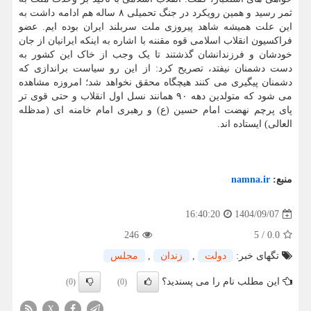
ثمر رسید و همین رویکرد در جنگ تحمیلی ۸ ساله هم ادامه داشت به
این علت همیشه شاهد پیروزی ملت سربلند ایران بوده ایم. عضو
فراکسیون انقلاب اسلامی قوه مقننه با اشاره به اینکه ایرانیان از جان
خودشان و فرزندانشان گذشتند تا یک وجب از خاک این کشور به
دست دشمنان نیفتد، تصریح کرد: از این رو سیاست براندازی که
دشمنان پیگیری می کنند هیچگاه محقق نخواهد شد؛ امروزه مشاهده
می شود که متولدین دهه ۹۰ همانند نسل اول انقلاب و حتی قوی تر
پای پرچم نهضت امام حسین (ع) و رهبری امام خامنه ای (مدظله
العالی) ایستاده اند.
منبع:
namna.ir
1404/09/07
16:40:20
246
5
/
0.0
تگهای خبر:
دولت
,
زندان
,
مجلس
این مطلب نام را می پسندید؟
(0)
(0)
X