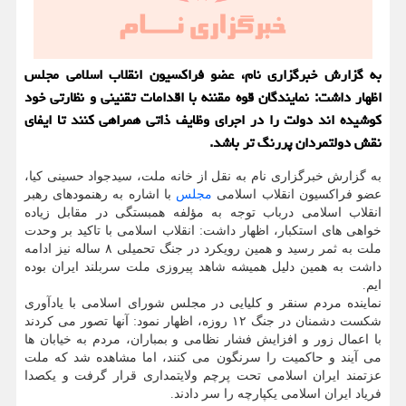
به گزارش خبرگزاری نام، عضو فراکسیون انقلاب اسلامی مجلس
اظهار داشت: نمایندگان قوه مقننه با اقدامات تقنینی و نظارتی خود
کوشیده اند دولت را در اجرای وظایف ذاتی همراهی کنند تا ایفای
نقش دولتمردان پررنگ تر باشد.
به گزارش خبرگزاری نام به نقل از خانه ملت، سیدجواد حسینی کیا،
عضو فراکسیون انقلاب اسلامی
مجلس
با اشاره به رهنمودهای رهبر
انقلاب اسلامی درباب توجه به مؤلفه همبستگی در مقابل زیاده
خواهی های استکبار، اظهار داشت: انقلاب اسلامی با تاکید بر وحدت
ملت به ثمر رسید و همین رویکرد در جنگ تحمیلی ۸ ساله نیز ادامه
داشت به همین دلیل همیشه شاهد پیروزی ملت سربلند ایران بوده
ایم.
نماینده مردم سنقر و کلیایی در مجلس شورای اسلامی با یادآوری
شکست دشمنان در جنگ ۱۲ روزه، اظهار نمود: آنها تصور می کردند
با اعمال زور و افزایش فشار نظامی و بمباران، مردم به خیابان ها
می آیند و حاکمیت را سرنگون می کنند، اما مشاهده شد که ملت
عزتمند ایران اسلامی تحت پرچم ولایتمداری قرار گرفت و یکصدا
فریاد ایران اسلامی یکپارچه را سر دادند.