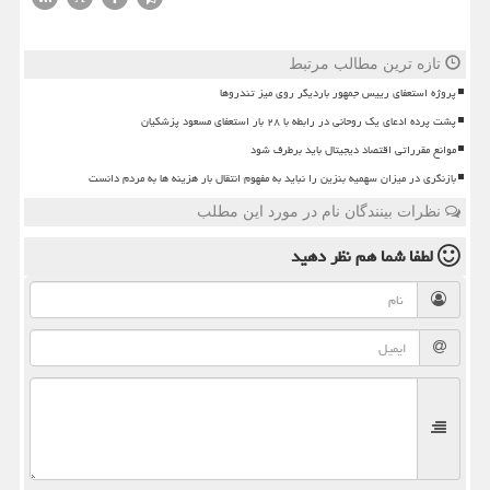
تازه ترین مطالب مرتبط
پروژه استعفای رییس جمهور باردیگر روی میز تندروها
پشت پرده ادعای یک روحانی در رابطه با ۲۸ بار استعفای مسعود پزشکیان
موانع مقرراتی اقتصاد دیجیتال باید برطرف شود
بازنگری در میزان سهمیه بنزین را نباید به مفهوم انتقال بار هزینه ها به مردم دانست
نظرات بینندگان نام در مورد این مطلب
لطفا شما هم
نظر دهید