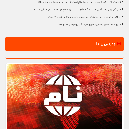
فعالیت 124 فقره حساب ارزی سازمانهای دولتی خارج از حساب واحد خزانه
خبرنگاران رزمندگانی هستند که مأموریت شان دفاع از اقتدار فرهنگی ملت است
عراقچی در پیامی درگذشت ابوالقاسم قاسم زاده را تسلیت گفت
پروژه استعفای رییس جمهور باردیگر روی میز تندروها
جدیدترین ها