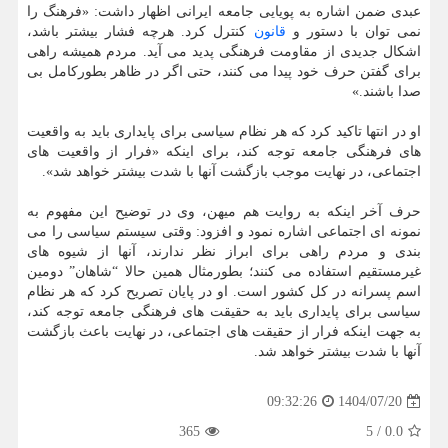
عبدی ضمن اشاره به پویایی جامعه ایرانی اظهار داشت: «فرهنگ را
نمی توان با دستور و
قانون
کنترل کرد. هرچه فشار بیشتر باشد،
اشکال جدیدی از مقاومت فرهنگی پدید می آید. مردم همیشه راهی
برای گفتن حرف خود پیدا می کنند، حتی اگر در ظاهر بطورکامل بی
صدا باشند.»
او در انتها تاکید کرد که هر نظام سیاسی برای پایداری باید به واقعیت
های فرهنگی جامعه توجه کند، برای اینکه «فرار از واقعیت های
اجتماعی، در نهایت موجب بازگشت آنها با شدت بیشتر خواهد شد».
حرف آخر اینکه به روایت هم میهن، وی در توضیح این مفهوم به
نمونه ای اجتماعی اشاره نمود و افزود: وقتی سیستم سیاسی را می
بندی و مردم راهی برای ابراز نظر ندارند، آنها از شیوه های
غیرمستقیم استفاده می کنند؛ بطورمثال همین حالا “شاهان” دومین
اسم پسرانه در کل کشور است. او در پایان تصریح کرد که هر نظام
سیاسی برای پایداری باید به حقیقت های فرهنگی جامعه توجه کند،
به جهت اینکه فرار از حقیقت های اجتماعی، در نهایت باعث بازگشت
آنها با شدت بیشتر خواهد شد.
1404/07/20
09:32:26
365
5
/
0.0