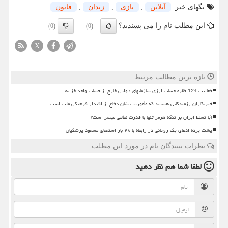
تگهای خبر:
آنلاین
,
بازی
,
زندان
,
قانون
این مطلب نام را می پسندید؟
(0)
(0)
X
تازه ترین مطالب مرتبط
فعالیت 124 فقره حساب ارزی سازمانهای دولتی خارج از حساب واحد خزانه
خبرنگاران رزمندگانی هستند که مأموریت شان دفاع از اقتدار فرهنگی ملت است
آیا تسلط ایران بر تنگه هرمز تنها با قدرت نظامی میسر است؟
پشت پرده ادعای یک روحانی در رابطه با ۲۸ بار استعفای مسعود پزشکیان
نظرات بینندگان نام در مورد این مطلب
لطفا شما هم
نظر دهید