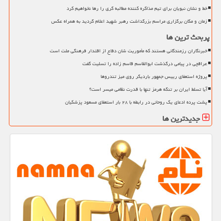
خط و نشان نبویان برای تیم مذاکره کننده مطالبه گری را رها نخواهیم کرد
زمان و مکان برگزاری مراسم بزرگداشت رهبر شهید اعلام گردید به همراه عکس
پربحث ترین ها
خبرنگاران رزمندگانی هستند که مأموریت شان دفاع از اقتدار فرهنگی ملت است
عراقچی در پیامی درگذشت ابوالقاسم قاسم زاده را تسلیت گفت
پروژه استعفای رییس جمهور باردیگر روی میز تندروها
آیا تسلط ایران بر تنگه هرمز تنها با قدرت نظامی میسر است؟
پشت پرده ادعای یک روحانی در رابطه با ۲۸ بار استعفای مسعود پزشکیان
جدیدترین ها