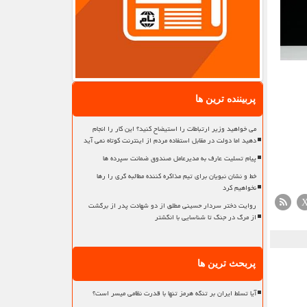
پربیننده ترین ها
می خواهید وزیر ارتباطات را استیضاح کنید؟ این کار را انجام
دهید اما دولت در مقابل استفاده مردم از اینترنت کوتاه نمی آید
پیام تسلیت عارف به مدیرعامل صندوق ضمانت سپرده ها
خط و نشان نبویان برای تیم مذاکره کننده مطالبه گری را رها
نخواهیم کرد
روایت دختر سردار حسینی مطلق از دو شهادت پدر از برگشت
از مرگ در جنگ تا شناسایی با انگشتر
پربحث ترین ها
آیا تسلط ایران بر تنگه هرمز تنها با قدرت نظامی میسر است؟