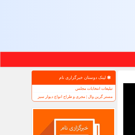
لینک دوستان خبرگزاری نام
تبلیغات انتخابات مجلس
مستر گرین وال | مجری و طراح انواع دیوار سبز