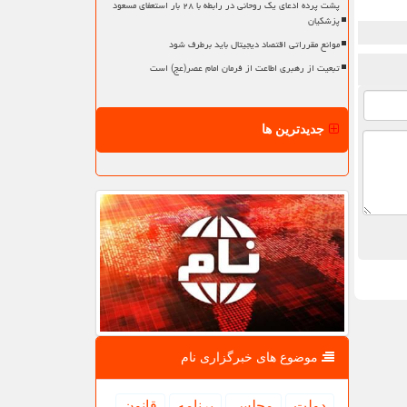
پشت پرده ادعای یک روحانی در رابطه با ۲۸ بار استعفای مسعود
پزشکیان
موانع مقرراتی اقتصاد دیجیتال باید برطرف شود
تبعیت از رهبری اطاعت از فرمان امام عصر(عج) است
جدیدترین ها
موضوع های خبرگزاری نام
دولت
مجلس
برنامه
قانون