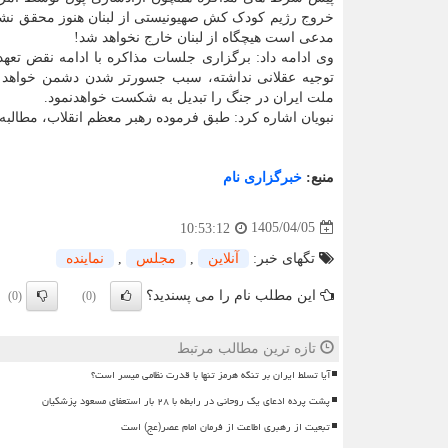
خروج رژیم کودک کش صهیونیستی از لبنان هنوز محقق نشد
مدعی است هیچگاه از لبنان خارج نخواهد شد!
وی ادامه داد: برگزاری جلسات مذاکره با ادامه نقض تع
توجیه عقلانی نداشته، سبب جسورتر شدن دشمن خواهد 
ملت ایران در جنگ را تبدیل به شکست خواهدنمود.
نبویان اشاره کرد: طبق فرموده رهبر معظم انقلاب، مطالبه 
منبع:
خبرگزاری نام
1405/04/05
10:53:12
تگهای خبر:
آنلاین
,
مجلس
,
نماینده
این مطلب نام را می پسندید؟
(0)
(0)
تازه ترین مطالب مرتبط
آیا تسلط ایران بر تنگه هرمز تنها با قدرت نظامی میسر است؟
پشت پرده ادعای یک روحانی در رابطه با ۲۸ بار استعفای مسعود پزشکیان
تبعیت از رهبری اطاعت از فرمان امام عصر(عج) است