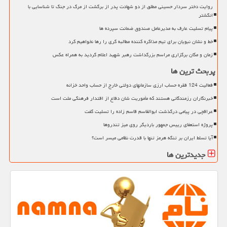
روایت دختر سردار حسینی مطلق از دو شهادت پدر از برگشت از مرگ در جنگ تا شناسایی با
انگشتر
پیام تسلیت عارف به مدیرعامل صندوق ضمانت سپرده ها
خط و نشان نبویان برای تیم مذاکره کننده مطالبه گری را رها نخواهیم کرد
زمان و مکان برگزاری مراسم بزرگداشت رهبر شهید اعلام گردید به همراه عکس
پربحث ترین ها
فعالیت 124 فقره حساب ارزی سازمانهای دولتی خارج از حساب واحد خزانه
خبرنگاران رزمندگانی هستند که مأموریت شان دفاع از اقتدار فرهنگی ملت است
عراقچی در پیامی درگذشت ابوالقاسم قاسم زاده را تسلیت گفت
پروژه استعفای رییس جمهور باردیگر روی میز تندروها
آیا تسلط ایران بر تنگه هرمز تنها با قدرت نظامی میسر است؟
جدیدترین ها