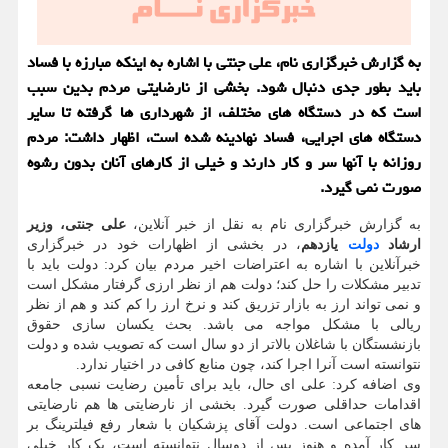
به گزارش خبرگزاری نام، علی جنتی با اشاره به اینکه مبارزه با فساد
باید بطور جدی دنبال شود. بخشی از نارضایتی مردم بدین سبب
است که در دستگاه های مختلف، از شهرداری ها گرفته تا سایر
دستگاه های اجرایی، فساد نهادینه شده است، اظهار داشت: مردم
روزانه با آنها سر و کار دارند و خیلی از کارهای آنان بدون رشوه
صورت نمی گیرد.
به گزارش خبرگزاری نام به نقل از خبر آنلاین،
علی جنتی، وزیر
ارشاد
دولت
یازدهم
، در بخشی از اظهارات خود در خبرگزاری
خبرآنلاین با اشاره به اعتراضات اخیر مردم بیان کرد: دولت باید با
تدبیر مشکلات را حل کند؛ دولت هم از نظر ارزی گرفتار مشکل است
و نمی تواند ارز به بازار تزریق کند و نرخ ارز را کم کند و هم از نظر
ریالی با مشکل مواجه می باشد. بحث یکسان سازی حقوق
بازنشستگان با شاغلان بالاتر از دو سال است که تصویب شده و دولت
نتوانسته است آنرا اجرا کند، چون منابع کافی در اختیار ندارد.
وی اضافه کرد: علی ای حال، باید برای تأمین رضایت نسبی جامعه
اقدامات حداقلی صورت گیرد. بخشی از نارضایتی ها هم نارضایتی
های اجتماعی است. دولت آقای پزشکیان با شعار رفع فیلترینگ بر
سر کار آمده و هنوز پس از دوسال نتوانسته است، یک کار خیلی