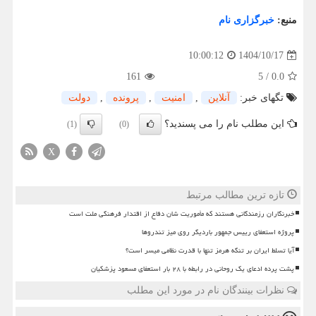
منبع:
خبرگزاری نام
1404/10/17
10:00:12
161
5
/
0.0
تگهای خبر:
آنلاین
,
امنیت
,
پرونده
,
دولت
این مطلب نام را می پسندید؟
(1)
(0)
X
تازه ترین مطالب مرتبط
خبرنگاران رزمندگانی هستند که مأموریت شان دفاع از اقتدار فرهنگی ملت است
پروژه استعفای رییس جمهور باردیگر روی میز تندروها
آیا تسلط ایران بر تنگه هرمز تنها با قدرت نظامی میسر است؟
پشت پرده ادعای یک روحانی در رابطه با ۲۸ بار استعفای مسعود پزشکیان
نظرات بینندگان نام در مورد این مطلب