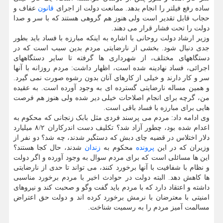
ساده رفع فیلتر را انجام بدهد. ممانعت دولت از اجرای
قانون
عفاف و
حجاب قابل تقدیر است ولی هنوز هم گروهی هستند که با سر و صدا
دولت را تحت فشار قرار می دهند.
وزیر ارشاد دولت روحانی با اشاره به اینکه مبارزه با فساد باید بطور
جدی دنبال شود. بخشی از نارضایتی مردم بدین سبب است که در
دستگاههای مختلف، از شهرداری ها گرفته تا سایر دستگاههای
اجرائی، فساد نهادینه شده است، اظهار داشت: مردم روزانه با آنها
سر و کار دارند و خیلی از کارهای آنان بدون رشوه صورت نمی گیرد.
و همین مساله نارضایتی گسترده ای به وجود آورده است. به عقیده
من، گرچه برای انجام اصلاحات خیلی دیر شده ولی هنوز هم فرصت
هایی برای مبارزه با فساد باقی است.
وی ادامه داد: مردم می پرسند فردی مثل بابک زنجانی که محکوم به
اعدام شده بود، چطور آزاد شد؟ تکلیف دست اندرکاران ۸/۲ میلیارد
دلار اختلاس در قضیه چای دبش که دستگیر شدند، چه شد؟ دو نفر از
وزیران که در این
پرونده
محکوم به
زندان
شدند، حال کجا هستند؟
این ها مسائلی است که برای مردم سوال به وجود آورده و اگر دولت
و نظام با شفافیت با آنها برخورد کنند، می تواند تا حدی از نارضایتی
ها کاهش دهد. البته دولت در حوادث اخیر با مردم برخورد مناسبی
داشته و اعتقاد دارد که با مردم باید گفت وگو و صحبت کند و نیروهای
امنیتی با معترضان با نرمش برخورد کرده اند و دولت حق اعتراض
مسالمت آمیز مردم را به رسمیت شناخت.