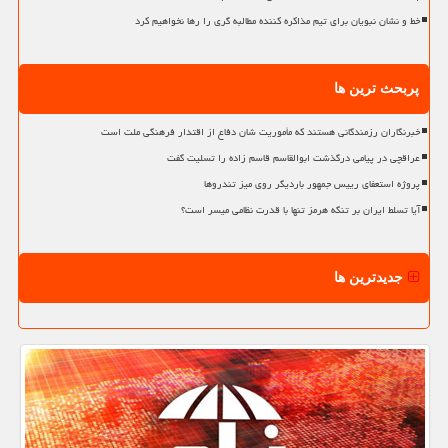
خط و نشان نبویان برای تیم مذاکره کننده مطالبه گری را رها نخواهیم کرد
پربحث ترین ها
خبرنگاران رزمندگانی هستند که مأموریت شان دفاع از اقتدار فرهنگی ملت است
عراقچی در پیامی درگذشت ابوالقاسم قاسم زاده را تسلیت گفت
پروژه استعفای رییس جمهور باردیگر روی میز تندروها
آیا تسلط ایران بر تنگه هرمز تنها با قدرت نظامی میسر است؟
جدیدترین ها