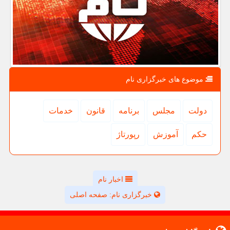
موضوع های خبرگزاری نام
دولت
مجلس
برنامه
قانون
خدمات
حكم
آموزش
رپورتاژ
اخبار نام
خبرگزاری نام: صفحه اصلی