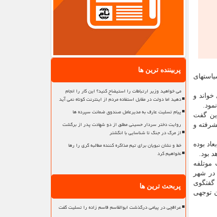
پربیننده ترین ها
یاستهای
می خواهید وزیر ارتباطات را استیضاح کنید؟ این کار را انجام
خواند و
دهید اما دولت در مقابل استفاده مردم از اینترنت کوتاه نمی آید
مود.
پیام تسلیت عارف به مدیرعامل صندوق ضمانت سپرده ها
این گفت
روایت دختر سردار حسینی مطلق از دو شهادت پدر از برگشت
شرفته و
از مرگ در جنگ تا شناسایی با انگشتر
خط و نشان نبویان برای تیم مذاکره کننده مطالبه گری را رها
اد بوده
نخواهیم کرد
 بود.
 موتلفه
 در شهر
گفتگوی
پربحث ترین ها
ن توجهی
عراقچی در پیامی درگذشت ابوالقاسم قاسم زاده را تسلیت گفت