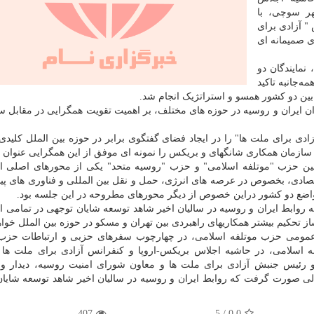
هر سوچی، با
 آزادی برای
ی صمیمانه ای
مایندگان دو
‌جانبه تاکید
بین دو کشور همسو و استراتژیک انجام شد.
ان ایران و روسیه در حوزه های مختلف، بر اهمیت تقویت همگرایی در مقابل س
دی برای ملت ها" را در ایجاد فضای گفتگوی برابر در حوزه بین الملل کلیدی 
 سازمان همکاری شانگهای و بریکس را نمونه ای موفق از این همگرایی عنوان ن
ت بین حزب "موتلفه اسلامی" و حزب "روسیه متحد" یکی از محورهای اصلی 
تصادی، بخصوص در عرصه های انرژی، حمل و نقل بین المللی و فناوری های پی
واضع دو کشور دراین خصوص از دیگر محورهای مطروحه در این جلسه بود.
وابط ایران و روسیه در سالیان اخیر شاهد توسعه شایان توجهی در تمامی ابع
ز تحکیم بیشتر همکاریهای راهبردی بین تهران و مسکو در حوزه بین الملل خواهد
ط عمومی حزب موتلفه اسلامی، در چهارچوب سفرهای حزبی و ارتباطات حزب
ه اسلامی، در حاشیه اجلاس بریکس-اروپا و کنفرانس آزادی برای ملت ها
رئیس جنبش آزادی برای ملت ها و معاون شورای امنیت روسیه، دیدار و 
لی صورت گرفت که روابط ایران و روسیه در سالیان اخیر شاهد توسعه شایا
407
5
/
0.0