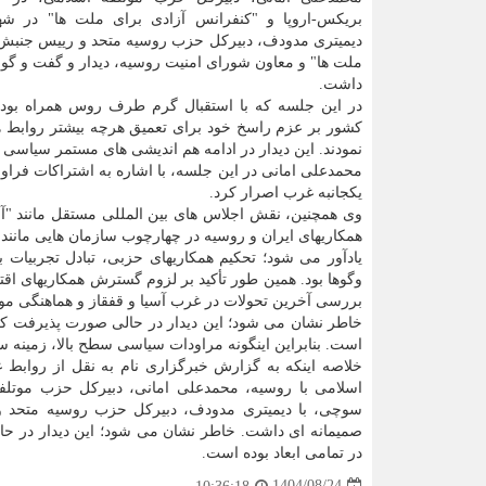
بریکس-اروپا و "کنفرانس آزادی برای ملت ها" در ش
دیمیتری مدودف، دبیرکل حزب روسیه متحد و رییس جنبش "
ملت ها" و معاون شورای امنیت روسیه، دیدار و گفت و گو
داشت.
در این جلسه که با استقبال گرم طرف روس همراه بود، ن
کشور بر عزم راسخ خود برای تعمیق هرچه بیشتر روابط همه
نمودند. این دیدار در ادامه هم اندیشی های مستمر سیاسی 
محمدعلی امانی در این جلسه، با اشاره به اشتراکات فراو
یکجانبه غرب اصرار کرد.
وی همچنین، نقش اجلاس های بین المللی مستقل مانند "آزا
همکاریهای ایران و روسیه در چهارچوب سازمان هایی مانند
یادآور می شود؛ تحکیم همکاریهای حزبی، تبادل تجربیا
وگوها بود. همین طور تأکید بر لزوم گسترش همکاریهای اق
بررسی آخرین تحولات در غرب آسیا و قفقاز و هماهنگی م
خاطر نشان می شود؛ این دیدار در حالی صورت پذیرفت که ر
است. بنابراین اینگونه مراودات سیاسی سطح بالا، زمینه سا
خلاصه اینکه به گزارش خبرگزاری نام به نقل از رواب
اسلامی با روسیه، محمدعلی امانی، دبیرکل حزب موتلف
سوچی، با دیمیتری مدودف، دبیرکل حزب روسیه متحد و 
صمیمانه ای داشت. خاطر نشان می شود؛ این دیدار در حا
در تمامی ابعاد بوده است.
1404/08/24