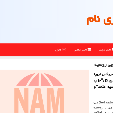
ی نام
اخبار دولت
اخبار مجلس
قانون
وچی روسیه
بریکس-اروپا
وکنفرانسˮآزادی برای ملت هاˮدر شهر سوچی روسیه، دبیرکلˮحزب
موتلفه اسلامیˮبا دیمیتری مدودف، دبیرکل حزبˮروسیه متحدˮو
تلفه اسلامی،
ی با روسیه،
اشیه اجلاس