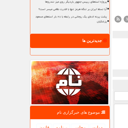
پروژه استعفای رییس جمهور باردیگر روی میز تندروها
آیا تسلط ایران بر تنگه هرمز تنها با قدرت نظامی میسر است؟
پشت پرده ادعای یک روحانی در رابطه با ۲۸ بار استعفای مسعود
پزشکیان
جدیدترین ها
موضوع های خبرگزاری نام
دولت
مجلس
برنامه
قانون