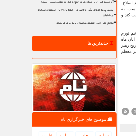
آیا تسلط ایران بر تنگه هرمز تنها با قدرت نظامی میسر است؟
 اصلاح،
پشت پرده ادعای یک روحانی در رابطه با ۲۸ بار استعفای مسعود
است. به
پزشکیان
ت کند و
موانع مقرراتی اقتصاد دیجیتال باید برطرف شود
یم تورم
بان ماه
جدیدترین ها
ت سفارش صریح رهبر
بر معظم
موضوع های خبرگزاری نام
دولت
مجلس
برنامه
قانون