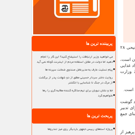
پربیننده ترین ها
اکراین سبب شده بود تورم مواد خوراکی رکورد تاریخی ثبت کند، اما حال و در حالی که قیمت های جهانی تغییر خاصی نداشته و ارز ترجیحی ۲۸
می خواهید وزیر ارتباطات را استیضاح کنید؟ این کار را انجام
ان است،
دهید اما دولت در مقابل استفاده مردم از اینترنت کوتاه نمی آید
ش جهانی قیمت مواد غذایی
پیام تسلیت عارف به مدیرعامل صندوق ضمانت سپرده ها
 وزارت
روایت دختر سردار حسینی مطلق از دو شهادت پدر از برگشت
از مرگ در جنگ تا شناسایی با انگشتر
خط و نشان نبویان برای تیم مذاکره کننده مطالبه گری را رها
 است.
نخواهیم کرد
ید گوشت
ی تدبیر
نای جمع
پربحث ترین ها
پروژه استعفای رییس جمهور باردیگر روی میز تندروها
رهیز از