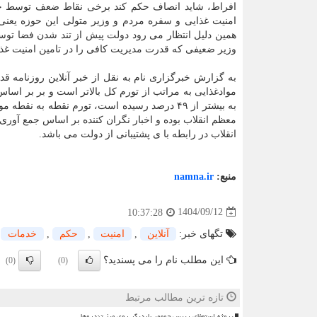
افراط، شاید انصاف حکم کند برخی نقاط ضعف توسط خود 
امنیت غذایی و سفره مردم و وزیر متولی این حوزه یعنی 
همین دلیل انتظار می رود دولت پیش از تند شدن فضا توس
وزیر ضعیفی که قدرت مدیریت کافی را در تامین امنیت غذای
به گزارش خبرگزاری نام به نقل از خبر آنلاین روزنامه ق
موادغذایی به مراتب از تورم کل بالاتر است و بر بر اسا
معظم انقلاب بوده و اخبار نگران کننده بر اساس جمع آوری 
انقلاب در رابطه با ی پشتیبانی از دولت می باشد.
منبع:
namna.ir
1404/09/12
10:37:28
تگهای خبر:
آنلاین
,
امنیت
,
حكم
,
خدمات
این مطلب نام را می پسندید؟
(0)
(0)
تازه ترین مطالب مرتبط
پروژه استعفای رییس جمهور باردیگر روی میز تندروها