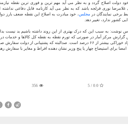
دولت اصلاح گردد و به نظر می آید مهم ترین و فوری ترین نقطه نیازمند
غلامرضا نوری قزلجه باشد که به نظر می آید کارنامه قابل دفاعی نداشته 
ط برخی نمایندگان در
مجلس
، خود مبادرت به اصلاح این نقطه ضعف بارز دول
ی کشور ندارد، تغییر دهد.
دس نوشت: به سبب این که درک بهتری از این روند داشته باشیم بد نیست بدان
س گزارش مرکز آمار در صورتی که تورم نقطه به نقطه کل کالاها و خدمات در آ
به بیشتر از ۴۹ درصد رسیده است، تورم نقطه به نقطه مواد خوراکی بیشتر از ۶۶ درصد است. صدالبته که پشتیبانی از دول
امضا برای استیضاح چهار یا پنج وزیر نشان دهنده افراط و مغایر با سفارش ره
356
5
/
0.0
X