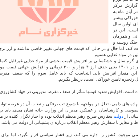
 گزارش مرکز
ر آبان ماه به
د خوراکی بیشتر
های اولین سال
 ۲۰۰ تومانی شده است، این در
ن زمان حذف ارز ۴ هزار و ۲۰۰ تومانی و همزمان
جنگ روسیه و
های گرم سال و خشکسالی بر افزایش قیمت بخشی از مواد غذایی غیرقابل کتم
اما واضح است اثر این دو عامل به اندازه فاکتورهای مؤثر در ۱۴۰۱ یعنی حذف ارز ۴ هزار و ۲۰۰ تومانی و افزای
این مقدار افزایش یابد. اینجاست که باید عامل سوم را که ضعف مفرط
 زنجیره تامین خوراکی است، درنظر بگیریم.
 است، افزایش شدید قیمتها متأثر از ضعف مفرط مدیریتی در جهاد کشاورزی
 نهاده های دامی، تعلل در مواجهه با شیوع تب برفکی و تبعات آن در عرصه تول
وصی و کارشناسان از عملکرد مدیران این وزارت خانه نشان میدهد باید برا
بانی از
دولت
سفارش صریح رهبر معظم انقلاب بوده و اخبار نگران کننده بر مب
اط و مغایر با سفارش رهبر معظم انقلاب درباره ی پشتیبانی از دولت می باشد.
وجود، کشور را اداره می کند، زیر فشار سیاسی قرار نگیرد، اما برای پ