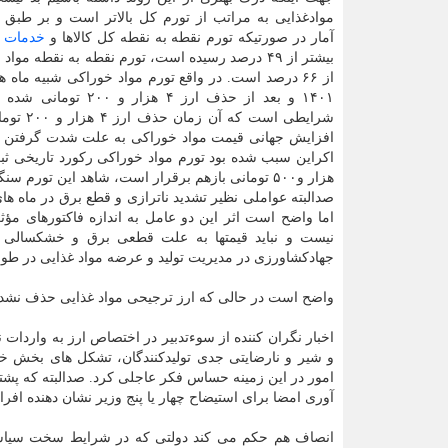
موادغذایی به مراتب از تورم کل بالاتر است و بر طبق
آمار در صورتیکه تورم نقطه به نقطه کل کالاها و
خدمات
د
بیشتر از ۴۹ درصد رسیده است، تورم نقطه به نقطه موا
از ۶۶ درصد است. در واقع تورم مواد خوراکی شبیه ماه 
۱۴۰۱ و بعد از حذف ارز ۴ هزار و
شرایطی است که آ
افزایش جهانی قیمت مواد خوراکی به علت شدت گرفتن 
هزار و۵۰۰ تومانی بازهم برقرار است، شاهد این تورم سنگین در مواد غذایی هستیم.
صدالبته عواملی نظیر تشدید ناترازی و قطع برق در ماه 
نیست و نباید قیمتها به علت قطعی برق و خشکسالی 
جهادکشاورزی در مدیریت تولید و عرضه مواد غذایی در طول
واضح است در حالی که ارز ترجیحی مواد غذایی حذف نشده
اخبار نگران کننده از سوءتدبیر در اختصاص ارز به واردات
و شیر و نارضایتی جدی تولیدکنندگان، تشکل های بخش خص
امور در این زمینه حساس فکر عاجلی کرد. صدالبته که پشتی
آوری امضا برای استیضاح چهار یا پنج وزیر نشان دهنده افر
انصاف هم حکم می کند دولتی که در شرایط سخت سیاسی م