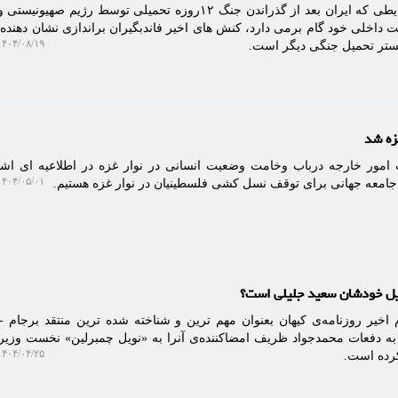
به گزارش خبرگزاری نام، در شرایطی که ایران بعد از گذراندن جنگ ۱۲روزه تحمیلی توسط رژیم ص
داخلی خود گام برمی دارد، کنش های اخیر فاندبگیران براندازی نشان دهنده
۴۰۴/۰۸/۱۹ ۰۹:۳۴:۲۵
بستر تحمیل جنگی دیگر است.
زه شد
امور خارجه درباب وخامت وضعیت انسانی در نوار غزه در اطلاعیه ای اشا
۴۰۴/۰۵/۰۱ ۱۰:۰۷:۱۴
 جامعه جهانی برای توقف نسل کشی فلسطینیان در نوار غزه هستیم.
رچیل خودشان سعید جلیلی است؟
اخیر روزنامه‌ی کیهان بعنوان مهم ترین و شناخته شده ترین منتقد برجام - 
 در ۱۰ سال قبل- به دفعات محمدجواد ظریف امضاکننده‌ی آنرا به «نویل چمبرلین» نخست وزی
۴۰۴/۰۴/۲۵ ۱۱:۲۲:۳۴
کرده است.