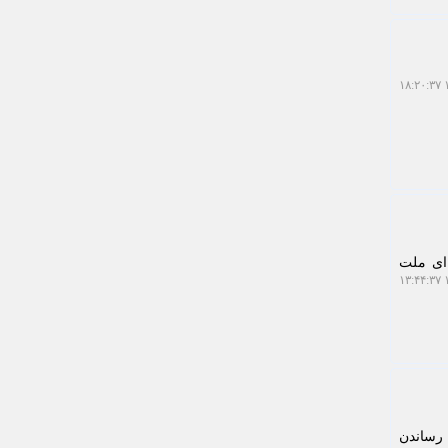
۱
 ای ملت
۱
 رساندن