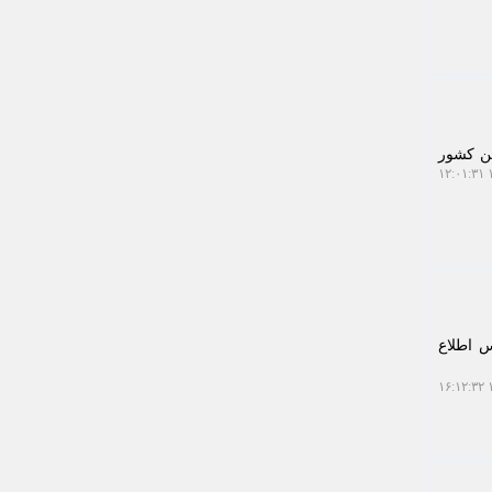
پ های یک بار مصرف از ژوئن سال آینده میلادی (2025) در این کشور
۱
س اطلاع
۱