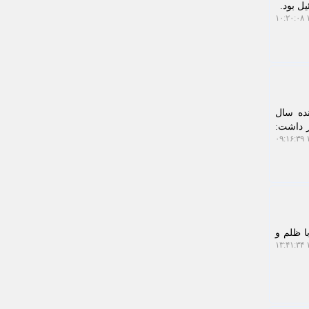
ل بود.
۱
نده سال
 داشت:
۱
ا ظلم و
۱