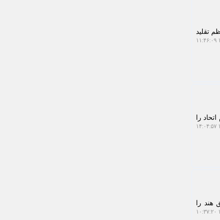
م تقلید
۱
در راهپیمایی 22بهمن مردم پیام اتحاد را
۱
هند را
۱