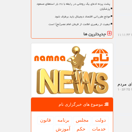
پشت پرده ادعای یک روحانی در رابطه با ۲۸ بار استعفای مسعود
پزشکیان
موانع مقرراتی اقتصاد دیجیتال باید برطرف شود
تبعیت از رهبری اطاعت از فرمان امام عصر(عج) است
جدیدترین ها
۱
ای مردم
۱
موضوع های خبرگزاری نام
دولت
مجلس
برنامه
قانون
خدمات
حكم
آموزش