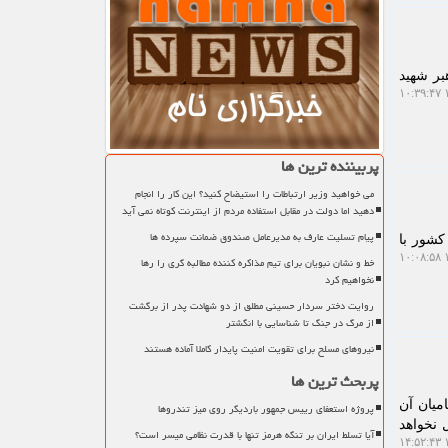
بر شهید
۱
پربیننده ترین ها
می خواهید وزیر ارتباطات را استیضاح کنید؟ این کار را انجام
دهید اما دولت در مقابل استفاده مردم از اینترنت کوتاه نمی آید
پیام تسلیت عارف به مدیرعامل صندوق ضمانت سپرده ها
کشور با
۱
خط و نشان نبویان برای تیم مذاکره کننده مطالبه گری را رها
نخواهیم کرد
روایت دختر سردار حسینی مطلق از دو شهادت پدر از برگشت
از مرگ در جنگ تا شناسایی با انگشتر
نیروهای مسلح برای تقویت امنیت پایدار کاملا آماده هستند
پربحث ترین ها
میان آن
پروژه استعفای رییس جمهور باردیگر روی میز تندروها
 نخواهد
آیا تسلط ایران بر تنگه هرمز تنها با قدرت نظامی میسر است؟
۱