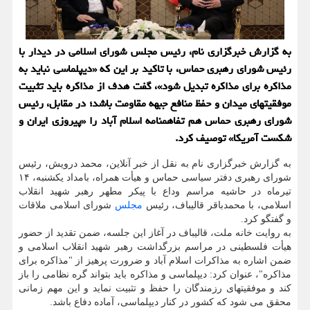
به گزارش خبرگزاری نام، رئیس مجلس شورای اسلامی در دیدار با
رئیس شورای رهبری حماس، با تاکید بر این که «دیپلماسی نباید به
مذاکره برای مذاکره تبدیل شود»، گفت هدف از مذاکره باید تثبیت
موفقیتهای میدان و حفظ منافع جبهه مقاومت باشد؛ در مقابل، رئیس
شورای رهبری حماس هم تفاهمنامه اسلام آباد را «پیروزی ایران و
شکست آمریکا» توصیف کرد.
به گزارش خبرگزاری نام به نقل از خبر آنلاین، محمد درویش، رئیس
شورای رهبری دفتر سیاسی حماس و هیأت همراه، بامداد یکشنبه، ۱۴
تیرماه در حاشیه مراسم وداع با پیکر مطهر رهبر شهید انقلاب
اسلامی، با محمدباقر قالیباف، رئیس
مجلس
شورای اسلامی ملاقات
و گفتگو کرد.
به روایت خانه ملت، قالیباف در آغاز این جلسه، ضمن تقدید از حضور
هیأت فلسطینی در مراسم بزرگداشت رهبر شهید انقلاب اسلامی و
ضمن اشاره به مذاکرات اسلام آباد و ضرورت پرهیز از "مذاکره برای
مذاکره"، عنوان کرد: دیپلماسی و مذاکره باید بتواند گره نظامی را باز
کند و موفقیتهای رزمندگان را حفظ و تثبیت نماید و این مهم زمانی
محقق می شود که کشور در کنار دیپلماسی، آماده دفاع باشد.