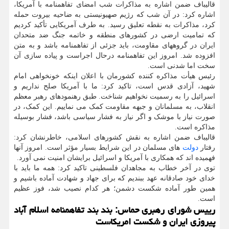
قالیباف ضمن اشاره به مذاکرات شب امضای تفاهمنامه با آمریکا،
اشاره کرد: در آن شب که رژیم صهیونیستی به ضاحیه بیروت حمله
کرد، مذاکرات به نقطه تعلیق رسید. به طرف آمریکایی تأکید کردیم
که تمامیت ارضی در کشورهای منطقه و خاتمه جنگ ضد متحدان
ایران در گروههای مقاومت، باید جزئی از تفاهمنامه باشد و به متن
افزوده شد. امروز این تفاهمنامه درحال اجراست و پیاده سازی آن
سخت اما شدنی است.
رئیس هیأت مذاکره کننده کشورمان با اعلان اینکه خونخواهی امام
شهید، آزادی قدس است، تاکید کرد: ما با آمریکا صلح نداریم و
اسرائیل را به رسمیت نخواهیم شناخت. طبق رهنمودهای رهبر معظم
انقلاب، به مسلمانان و جبهه مقاومت کمک می نماییم. این کمک، در
صورت نیاز با موشک و اگر نیاز به فشار سیاسی باشد، فشار بوسیله
مذاکره است.
قالیباف ضمن اشاره به نقش کشورهای اسلامی، خاطرنشان کرد:
رفتار
دولت
های مسلمان در این شرایط بسیار مؤثر است. امروز آنها
فهمیده اند که همکاری با آمریکا و اسرائیل برایشان امنیت نمی آورد.
توی در آخر خطاب به مجاهدان فلسطینی تاکید کرد: همه ما باید با
خدای خود صادقانه عهد ببندیم که برای جهاد و شهادت آماده باشیم و
همین طور آماده شکست دشمن؛ هر کدام نصیب شد، فوز عظیم
است.
رییس شورای رهبری حماس: بند بند تفاهمنامه اسلام آباد
پیروزی ایران و شکست امریکاست