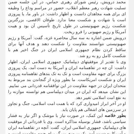
محمد درویش، رئیس شورای رهبری حماس، در این جلسه ضمن
تسلیت شهادت رهبر معظم انقلاب، حضور در مراسم وداع را وظیفه
ای برای همه مجاهدان دانست و اظهار داشت: در باور ما، یا پیروزی
است یا شهادت و شکست معنا ندارد. طوفان الاقصی، بزرگترین
شکست رژیم صهیونیستی در طول تاریخ تأسیس آن بود و هیبت
آمریکا و رژیم صهیونی را فرو ریخت.
درویش ضمن اشاره به سه سال محاصره غزه، گفت: آمریکا و رژیم
صهیونیستی نتوانستند مقاومت را شکست دهند و هدف آنها برای
ساقط کردن نظام جمهوری اسلامی ایران در جنگ اخیر هم با
شکست کامل رو به رو شد.
وی با تقدیر از موفقیتهای دیپلماتیک جمهوری اسلامی ایران، اظهار
داشت: آن چه در تفاهمنامه ایران و آمریکا به دست آمد، یک پیروزی
بزرگ برای جبهه مقاومت است و تک به تک بندهای تفاهمنامه پیروزی
ایران و شکست امریکاست. ما بطور ویژه از گنجاندن بند مربوط به
متحدان ایران در جبهه مقاومت در این توافقنامه قدردانی می نماییم.
این نشان میدهد که ایران در میدان دیپلماسی هم توانسته موازنه را
به نفع امت اسلامی تغییر دهد.
او در آخر ابراز امیدواری کرد که با همت امت اسلامی، جنگ و تجاوز
در سرزمین های اشغالی هم پایان یابد.
بطور خلاصه
این کمک، در صورت نیاز با موشک و اگر نیاز به فشار
سیاسی باشد، فشار بوسیله مذاکره است. وی با قدردانی از موفقیت
های دیپلماتیک جمهوری اسلامی ایران، گفت: آنچه در تفاهمنامه ایران
و آمریکا به دست آمد، یک پیروزی بزرگ برای جبهه مقاومت است و