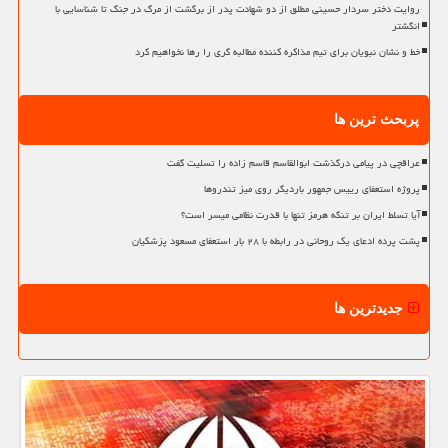
روایت دختر سردار حسینی مطلق از دو شهادت پدر از برگشت از مرگ در جنگ تا شناسایی با
انگشتر
خط و نشان نبویان برای تیم مذاکره کننده مطالبه گری را رها نخواهیم کرد
پربحث ترین ها
عراقچی در پیامی درگذشت ابوالقاسم قاسم زاده را تسلیت گفت
پروژه استعفای رییس جمهور باردیگر روی میز تندروها
آیا تسلط ایران بر تنگه هرمز تنها با قدرت نظامی میسر است؟
پشت پرده ادعای یک روحانی در رابطه با ۲۸ بار استعفای مسعود پزشکیان
جدیدترین ها