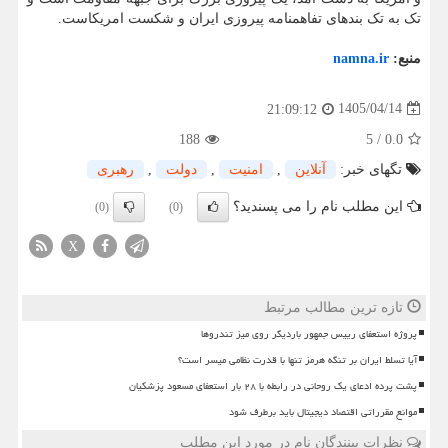
تک به تک بندهای تفاهمنامه پیروزی ایران و شکست امریکاست.
منبع:
namna.ir
1405/04/14
21:09:12
188
5
/
0.0
تگهای خبر:
آنلاین
,
امنیت
,
دولت
,
رهبری
این مطلب نام را می پسندید؟
(0)
(0)
X
تازه ترین مطالب مرتبط
پروژه استعفای رییس جمهور باردیگر روی میز تندروها
آیا تسلط ایران بر تنگه هرمز تنها با قدرت نظامی میسر است؟
پشت پرده ادعای یک روحانی در رابطه با ۲۸ بار استعفای مسعود پزشکیان
موانع مقرراتی اقتصاد دیجیتال باید برطرف شود
نظرات بینندگان نام در مورد این مطلب