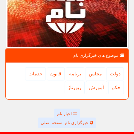
موضوع های خبرگزاری نام
دولت
مجلس
برنامه
قانون
خدمات
حكم
آموزش
رپورتاژ
اخبار نام
خبرگزاری نام: صفحه اصلی