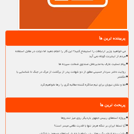
پربیننده ترین ها
می خواهید وزیر ارتباطات را استیضاح کنید؟ این کار را انجام دهید اما دولت در مقابل استفاده
مردم از اینترنت کوتاه نمی آید
پیام تسلیت عارف به مدیرعامل صندوق ضمانت سپرده ها
روایت دختر سردار حسینی مطلق از دو شهادت پدر از برگشت از مرگ در جنگ تا شناسایی با
انگشتر
خط و نشان نبویان برای تیم مذاکره کننده مطالبه گری را رها نخواهیم کرد
پربحث ترین ها
پروژه استعفای رییس جمهور باردیگر روی میز تندروها
آیا تسلط ایران بر تنگه هرمز تنها با قدرت نظامی میسر است؟
پشت پرده ادعای یک روحانی در رابطه با ۲۸ بار استعفای مسعود پزشکیان