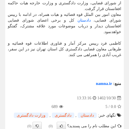
از شورای قضایی، وزارت دادگستری و وزارت خارجه هیات حاکمه
افغانستان قرار گرفت.
معاون امور بین الملل قوه قضائیه و هیات همراه، در ادامه با رییس
شورای قضایی،
دادستان
کل و برخی اعضای شورای قضایی
افغانستان دیدار و درباب موضوعات مورد علاقه مشترک، گفتگو
خواهدنمود.
کاظمی فرد رییس مرکز آمار و فناوری اطلاعات قوه قضائیه و
طرهانی معاون قضایی دادگستری کل استان تهران نیز در این سفر،
غریب آبادی را همراهی می کنند.
منبع:
namna.ir
1402/10/30
13:33:16
689
5
/
0.0
تگهای خبر:
دادستان
,
دادگستری
,
وزارت دادگستری
این مطلب نام را می پسندید؟
(0)
(0)