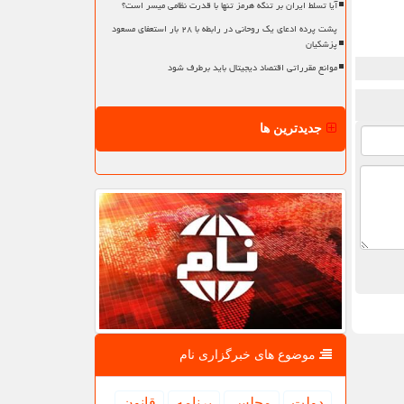
آیا تسلط ایران بر تنگه هرمز تنها با قدرت نظامی میسر است؟
پشت پرده ادعای یک روحانی در رابطه با ۲۸ بار استعفای مسعود
پزشکیان
موانع مقرراتی اقتصاد دیجیتال باید برطرف شود
جدیدترین ها
موضوع های خبرگزاری نام
دولت
مجلس
برنامه
قانون