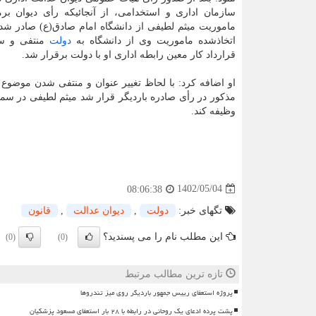
سازمان اداری و استخدامی، از آنجائیکه رأی دیوان برمب
ماموریت میثم لطیفی از دانشگاه امام صادق(ع) صادر شده ب
اتخاذشده ماموریت وی از دانشگاه به
دولت
منتفی و سپ
قرارداد کار معین رابطه اداری او با دولت برقرار شد.
او اضافه کرد: با لحاظ تغییر عنوان و منتفی شدن موضوع و
مذکور در رأی صادره باردیگر قرار شد میثم لطیفی در سم
وظیفه کند.
1402/05/04
08:06:38
تگهای خبر:
دولت
,
دیوان عدالت
,
قانون
این مطلب نام را می پسندید؟
(0)
(0)
تازه ترین مطالب مرتبط
پروژه استعفای رییس جمهور باردیگر روی میز تندروها
پشت پرده ادعای یک روحانی در رابطه با ۲۸ بار استعفای مسعود پزشکیان