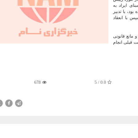
نای ایراد به
ود، با تدبیر
س با انعقاد
 مانع قانونی
ت قبلی انجام
678
5
/
0.0
X