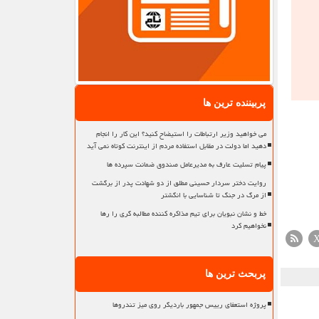
پربیننده ترین ها
می خواهید وزیر ارتباطات را استیضاح کنید؟ این کار را انجام
دهید اما دولت در مقابل استفاده مردم از اینترنت کوتاه نمی آید
پیام تسلیت عارف به مدیرعامل صندوق ضمانت سپرده ها
روایت دختر سردار حسینی مطلق از دو شهادت پدر از برگشت
از مرگ در جنگ تا شناسایی با انگشتر
خط و نشان نبویان برای تیم مذاکره کننده مطالبه گری را رها
نخواهیم کرد
پربحث ترین ها
پروژه استعفای رییس جمهور باردیگر روی میز تندروها