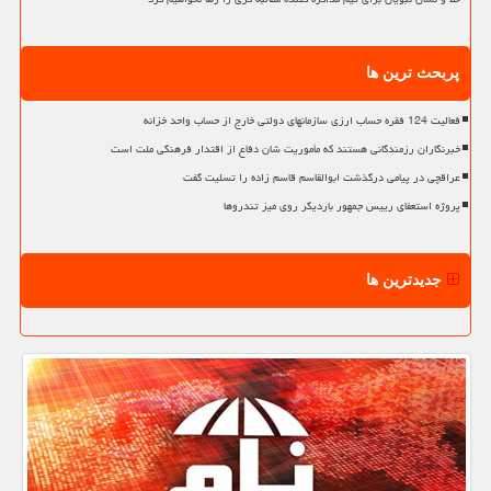
پربحث ترین ها
فعالیت 124 فقره حساب ارزی سازمانهای دولتی خارج از حساب واحد خزانه
خبرنگاران رزمندگانی هستند که مأموریت شان دفاع از اقتدار فرهنگی ملت است
عراقچی در پیامی درگذشت ابوالقاسم قاسم زاده را تسلیت گفت
پروژه استعفای رییس جمهور باردیگر روی میز تندروها
جدیدترین ها