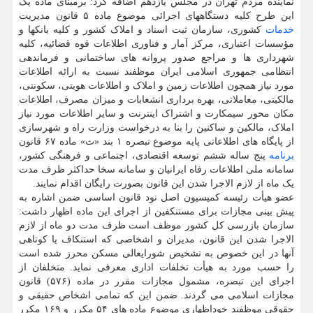
نماینده مردم تهران در مجلس یازدهم اضافه کرد: برمبنای ماده یک
این طرح کلیه دستگاههای اجرائی موضوع ماده ۵ قانون مدیریت
خدمات
کشوری، سازمان ثبت اسناد و املاک کشور و کلیه بانکها و
مؤسسات اعتباری، مرکز آمار و فناوری اطلاعات قوه قضائیه، کلیه
شهرداری ها و مراجع صدور پروانه های ساختمانی و فرماندهی
انتظامی جمهوری اسلامی ایران موظفند نسبت به ارائه اطلاعات
مورد نیاز همچون اطلاعات زمین و املاک و اطلاعات هویتی، سکونتی،
مالکیتی، معاملاتی، بهره برداری انشعابات و میزان مصرف، اطلاعات
مکان محور سیمکارت و اشتراک اینترنت و سایر اطلاعات مورد نیاز
املاک، مالکین و ساکنین را بنا به درخواست وزارت راه و شهرسازی
از پایگاه های اطلاعاتی پایه موضوع تبصره ۱ بند «ث» ماده ۶۷ قانون
برنامه
پنج ساله ششم توسعه اقتصادی، اجتماعی و فرهنگی کشور،
سامانه ملی اطلاعات رفاه ایرانیان و سامانه سخا حداکثر ظرف مدت
یک ماه از لازم الاجرا شدن این قانون بصورت رایگان اقدام نمایند.
عضو هیأت رئیسه کمیسیون اصل نود قانون اساسی ضمن اشاره به
پیش بینی مجازات برای مستنکفین از اجرای این ماده اظهار داشت:
سازمان بازرسی کل کشور موظف است ظرف مدت دو ماه از لازم
الاجرا شدن این قانون، مدیران و اشخاصی که استنکاف یا کوتاهی
آنها در این خصوص به تشخیص شورایعالی مسکن محرز شده است
را حسب مورد به هیأت تخلفات اداری معرفی نماید. متخلفان از
اجرای این تبصره، مشمول مجازات مقرر در ماده (۵۷۶) قانون
مجازات اسلامی می گردند. ضمن این که تمامی اشخاص حقیقی و
حقوقی موظفند خوداظهاری موضوع ماده های ۵۴ مکرر و ۱۶۹ مکرر