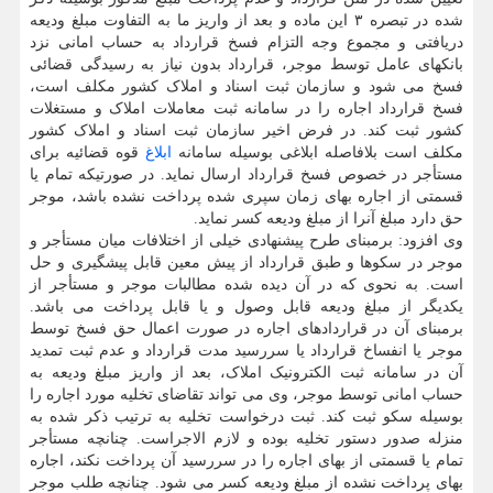
شده در تبصره ۳ این ماده و بعد از واریز ما به التفاوت مبلغ ودیعه
دریافتی و مجموع وجه التزام فسخ قرارداد به حساب امانی نزد
بانکهای عامل توسط موجر، قرارداد بدون نیاز به رسیدگی قضائی
فسخ می شود و سازمان ثبت اسناد و املاک کشور مکلف است،
فسخ قرارداد اجاره را در سامانه ثبت معاملات املاک و مستغلات
کشور ثبت کند. در فرض اخیر سازمان ثبت اسناد و املاک کشور
مکلف است بلافاصله ابلاغی بوسیله سامانه
ابلاغ
قوه قضائیه برای
مستأجر در خصوص فسخ قرارداد ارسال نماید. در صورتیکه تمام یا
قسمتی از اجاره بهای زمان سپری شده پرداخت نشده باشد، موجر
حق دارد مبلغ آنرا از مبلغ ودیعه کسر نماید.
وی افزود: برمبنای طرح پیشنهادی خیلی از اختلافات میان مستأجر و
موجر در سکوها و طبق قرارداد از پیش معین قابل پیشگیری و حل
است. به نحوی که در آن دیده شده مطالبات موجر و مستأجر از
یکدیگر از مبلغ ودیعه قابل وصول و یا قابل پرداخت می باشد.
برمبنای آن در قراردادهای اجاره در صورت اعمال حق فسخ توسط
موجر یا انفساخ قرارداد یا سررسید مدت قرارداد و عدم ثبت تمدید
آن در سامانه ثبت الکترونیک املاک، بعد از واریز مبلغ ودیعه به
حساب امانی توسط موجر، وی می تواند تقاضای تخلیه مورد اجاره را
بوسیله سکو ثبت کند. ثبت درخواست تخلیه به ترتیب ذکر شده به
منزله صدور دستور تخلیه بوده و لازم الاجراست. چنانچه مستأجر
تمام یا قسمتی از بهای اجاره را در سررسید آن پرداخت نکند، اجاره
بهای پرداخت نشده از مبلغ ودیعه کسر می شود. چنانچه طلب موجر