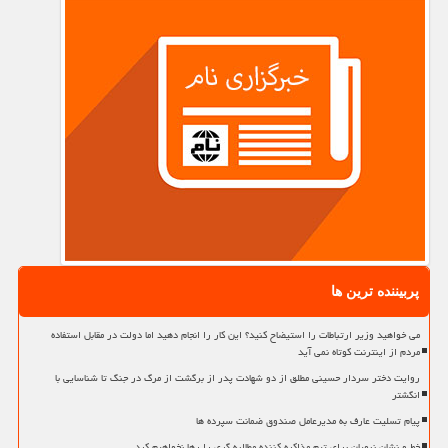
پربیننده ترین ها
می خواهید وزیر ارتباطات را استیضاح کنید؟ این کار را انجام دهید اما دولت در مقابل استفاده
مردم از اینترنت کوتاه نمی آید
روایت دختر سردار حسینی مطلق از دو شهادت پدر از برگشت از مرگ در جنگ تا شناسایی با
انگشتر
پیام تسلیت عارف به مدیرعامل صندوق ضمانت سپرده ها
خط و نشان نبویان برای تیم مذاکره کننده مطالبه گری را رها نخواهیم کرد