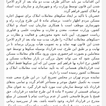
این اقدامات نیز باید حداکثر ظرف مدت دو ماه بعد از لازم الاجرا
شدن این قانون توسط وزارت راه و شهرسازی و سازمان ثبت اسناد
و املاک کشور فراهم گردد.
خضریان با تاکید بر ایجاد سکوهای معاملات املاک برای تسهیل اجاره
مسکن مردم اظهار داشت: برمبنای ماده ۵ این طرح وزارت راه و
شهرسازی موظف است با همکاری سازمان ثبت اسناد و املاک
کشور، وزارت صنعت، معدن و تجارت و معاونت علمی و فناوری
ریاست جمهوری، آیین نامه نحوه مجوزدهی و فعالیت و نظارت بر
«سکوهای معاملات املاک» را ظرف مدت سه ماه بعد از لازم الاجرا
شدن این قانون تهیه نماید و به تصویب هیأت وزیران برساند تا در
نهایت و بر طبق این طرح، ثبت قرارداد بوسیله سکوها و توسط خود
متعاملین و بصورت غیرحضوری بدون ورود بنگاه های معاملات مسکن
ممکن شود که می تواند تحول بزرگی در بازار معاملات مسکن و
کاهش نرخ اجاره بها فراهم کنم. ضمن این که این سکوها فقط امکان
ثبت قراردادهای همسانی که به تأیید سامانه ثبت معاملات املاک و
مستغلات کشور رسیده است را دارند.
نماینده مردم تهران در مجلس تصریح کرد: در این طرح سعی شده
نسبت به تکمیل حقوق موجر و مستأجر اقدام گردد و تمامی بندهای
قرارداد باید توسط سازمان ثبت مورد تأیید قرار گیرد. به عنوان مثال
برمبنای قسمتی از تبصره ۴ ماده ۵ این طرح چنانچه در قرارداد، حق
فسخ یا شرط فاسخی ناشی از عدم پرداخت تمام یا قسمتی از مبلغ
مندرج در قرارداد اجاره، وجود داشته باشد، بعد از سررسید زمانی
تعیین شده در متن قرارداد و عدم پرداخت مبلغ مذکور بوسیله ذکر