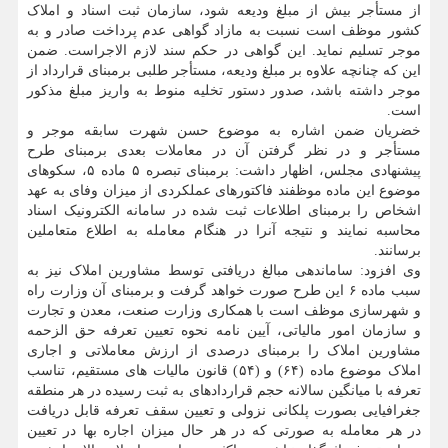
از مستأجر بیش از مبلغ ودیعه شود، سازمان ثبت اسناد و املاک
کشور موظف است نسبت به مازاد گواهی عدم پرداخت صادر و به
موجر تسلیم نماید. این گواهی در حکم سند لازم الاجراست. ضمن
این که چنانچه علاوه بر مبلغ ودیعه، مستأجر طلبی برمبنای قرارداد از
موجر داشته باشد، صدور دستور تخلیه منوط به واریز مبلغ مذکور
است.
خضریان ضمن اشاره به موضوع حسن شهرت سابقه موجر و
مستأجر و در نظر گرفتن آن در معاملات بعدی برمبنای طرح
پیشنهادی مجلس، اظهار داشت: برمبنای تبصره ۵ ماده ۵، سکوهای
موضوع این ماده موظفند فاکتورهای عملکردی از میزان وفای به عهد
اشخاص را برمبنای اطلاعات ثبت شده در سامانه الکترونیک اسناد
محاسبه نمایند و نتیجه آنرا در هنگام معامله به اطلاع متعاملین
برسانند.
وی افزود: ساماندهی مبالغ دریافتی توسط مشاورین املاک نیز به
سبب ماده ۶ این طرح صورت خواهد گرفت و برمبنای آن وزارت راه
و شهرسازی موظف است با همکاری وزارت صنعت، معدن و تجارت
و سازمان امور مالیاتی، آیین نامه نحوه تعیین تعرفه حق الزحمه
مشاورین املاک را برمبنای درصدی از ارزش معاملاتی و اجاری
املاک موضوع ماده (۶۴) و (۵۴) قانون مالیات های مستقیم، تناسب
تعرفه با میانگین سالانه حجم قراردادهای به ثبت رسیده در هر منطقه
جغرافیایی بصورت پلکانی نزولی و تعیین سقف تعرفه قابل دریافت
در هر معامله به صورتی که در هر حال میزان اجاره بها در تعیین