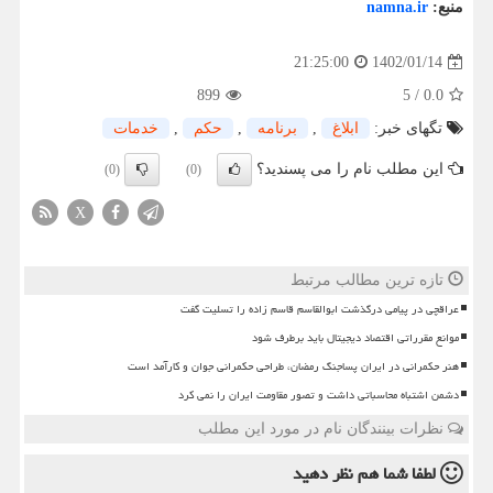
منبع:
namna.ir
1402/01/14
21:25:00
899
5
/
0.0
تگهای خبر:
ابلاغ
,
برنامه
,
حكم
,
خدمات
این مطلب نام را می پسندید؟
(0)
(0)
X
تازه ترین مطالب مرتبط
عراقچی در پیامی درگذشت ابوالقاسم قاسم زاده را تسلیت گفت
موانع مقرراتی اقتصاد دیجیتال باید برطرف شود
هنر حکمرانی در ایران پساجنگ رمضان، طراحی حکمرانی جوان و کارآمد است
دشمن اشتباه محاسباتی داشت و تصور مقاومت ایران را نمی کرد
نظرات بینندگان نام در مورد این مطلب
لطفا شما هم
نظر دهید