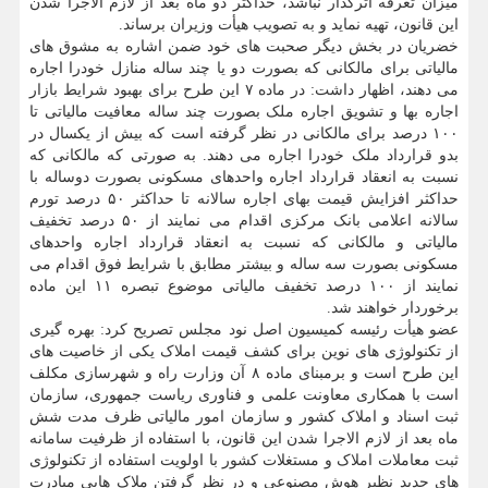
میزان تعرفه اثرگذار نباشد، حداکثر دو ماه بعد از لازم الاجرا شدن
این قانون، تهیه نماید و به تصویب هیأت وزیران برساند.
خضریان در بخش دیگر صحبت های خود ضمن اشاره به مشوق های
مالیاتی برای مالکانی که بصورت دو یا چند ساله منازل خودرا اجاره
می دهند، اظهار داشت: در ماده ۷ این طرح برای بهبود شرایط بازار
اجاره بها و تشویق اجاره ملک بصورت چند ساله معافیت مالیاتی تا
۱۰۰ درصد برای مالکانی در نظر گرفته است که بیش از یکسال در
بدو قرارداد ملک خودرا اجاره می دهند. به صورتی که مالکانی که
نسبت به انعقاد قرارداد اجاره واحدهای مسکونی بصورت دوساله با
حداکثر افزایش قیمت بهای اجاره سالانه تا حداکثر ۵۰ درصد تورم
سالانه اعلامی بانک مرکزی اقدام می نمایند از ۵۰ درصد تخفیف
مالیاتی و مالکانی که نسبت به انعقاد قرارداد اجاره واحدهای
مسکونی بصورت سه ساله و بیشتر مطابق با شرایط فوق اقدام می
نمایند از ۱۰۰ درصد تخفیف مالیاتی موضوع تبصره ۱۱ این ماده
برخوردار خواهند شد.
عضو هیأت رئیسه کمیسیون اصل نود مجلس تصریح کرد: بهره گیری
از تکنولوژی های نوین برای کشف قیمت املاک یکی از خاصیت های
این طرح است و برمبنای ماده ۸ آن وزارت راه و شهرسازی مکلف
است با همکاری معاونت علمی و فناوری ریاست جمهوری، سازمان
ثبت اسناد و املاک کشور و سازمان امور مالیاتی ظرف مدت شش
ماه بعد از لازم الاجرا شدن این قانون، با استفاده از ظرفیت سامانه
ثبت معاملات املاک و مستغلات کشور با اولویت استفاده از تکنولوژی
های جدید نظیر هوش مصنوعی و در نظر گرفتن ملاک هایی مبادرت