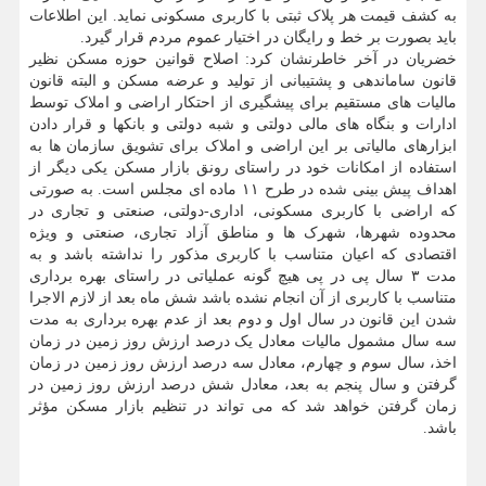
به کشف قیمت هر پلاک ثبتی با کاربری مسکونی نماید. این اطلاعات
باید بصورت بر خط و رایگان در اختیار عموم مردم قرار گیرد.
خضریان در آخر خاطرنشان کرد: اصلاح قوانین حوزه مسکن نظیر
قانون ساماندهی و پشتیبانی از تولید و عرضه مسکن و البته قانون
مالیات های مستقیم برای پیشگیری از احتکار اراضی و املاک توسط
ادارات و بنگاه های مالی دولتی و شبه دولتی و بانکها و قرار دادن
ابزارهای مالیاتی بر این اراضی و املاک برای تشویق سازمان ها به
استفاده از امکانات خود در راستای رونق بازار مسکن یکی دیگر از
اهداف پیش بینی شده در طرح ۱۱ ماده ای مجلس است. به صورتی
که اراضی با کاربری مسکونی، اداری-دولتی، صنعتی و تجاری در
محدوده شهرها، شهرک ها و مناطق آزاد تجاری، صنعتی و ویژه
اقتصادی که اعیان متناسب با کاربری مذکور را نداشته باشد و به
مدت ۳ سال پی در پی هیچ گونه عملیاتی در راستای بهره برداری
متناسب با کاربری از آن انجام نشده باشد شش ماه بعد از لازم الاجرا
شدن این قانون در سال اول و دوم بعد از عدم بهره برداری به مدت
سه سال مشمول مالیات معادل یک درصد ارزش روز زمین در زمان
اخذ، سال سوم و چهارم، معادل سه درصد ارزش روز زمین در زمان
گرفتن و سال پنجم به بعد، معادل شش درصد ارزش روز زمین در
زمان گرفتن خواهد شد که می تواند در تنظیم بازار مسکن مؤثر
باشد.