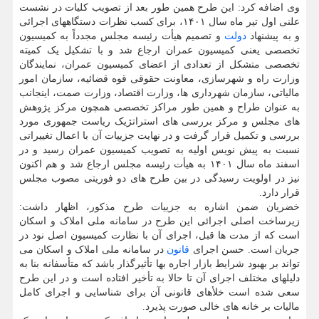
وی اضافه کرد: این طرح همین طور بعد از تصویب کلیات در نشست
علنی اول تیر ماه سال ۱۴۰۱، برای کسب نظرات دستگاههای اجرائی
و به پیشنهاد
دولت
و تصمیم هیأت رئیسه مجلس مجدداً به کمیسیون
تخصصی یعنی کمیسیون عمران ارجاع شد و با تشکیل یک کمیته
تخصصی متشکل از تعدادی از اعضای کمیسیون عمران، نمایندگان
وزارت راه و شهرسازی، معاونت حقوقی قوه قضائیه، سازمان امور
مالیاتی، سازمان شهرداری ها، وزارت اقتصاد، وزارت صمت، اینجانب
به عنوان طراح و همین طور مراکز تخصصی همچون مرکز پژوهش
های مجلس و مرکز بررسی های استراتژیک ریاست جمهوری مورد
بررسی و تکمیل قرار گرفت و در نهایت جزییات آن با اعمال تغییراتی
نسبت به پیش نویس اولیه به تصویب کمیسیون عمران رسید و در
اسفند ماه سال ۱۴۰۱ به هیأت رئیسه مجلس ارجاع شد و هم اکنون
نیز در اولویت رسیدگی در بین طرح های دو فوریتی مصوب مجلس
قرار دارد.
خضریان ضمن اشاره به جزییات طرح مذکور، اظهار داشت:
زیرساخت اصلی اجرائی این طرح در سامانه ملی املاک و اسکان
است که از مدت ها قبل، اجرای آن با نظارت کمیسیون اصل نود در
جریان است. حسن اجرای
قانون
در سامانه ملی املاک و اسکان می
تواند بر بهبود شرایط بازار اجاره بها تأثیرگذار باشد که متأسفانه بنا به
دلیلهای مختلف اجرای آن تا حالا به تأخیر افتاده است و در این طرح
سعی شده است خلأهای قانونی آن برای شناسایی و اجرای کامل
مالیات بر خانه های خالی صورت پذیرد.