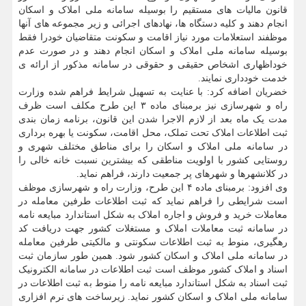
قانون مالیات های مستقیم را بوسیله سامانه ملی املاک و اسکان
انجام دهند و کلیه دستگاه ها، نهادهای اجرائی و زیر مجموعه های آنها
موظفند استعلامات مورد نیاز اقامت و سکونت متقاضیان خودرا فقط
بوسیله سامانه ملی املاک و اسکان انجام دهند و در صورت عدم
خوداظهاری اشخاص حقیقی و حقوقی در سامانه مذکور از ارائه ی
خدمت خودداری نمایند.
خضریان اضافه کرد: با عنایت به تسهیل شرایط فراهم شده وزارت
راه و شهرسازی نیز برمبنای ماده ۳ این طرح مکلف است ظرف
مدت یک ماه بعد از لازم الاجرا شدن این قانون، برنامه زمان بندی
ثبت اطلاعات املاک تحت تملک، محل اقامت، سکونت یا بهره برداری
در سامانه ملی املاک و اسکان را برای مناطق مختلف شهری و
روستایی کشور با اولویت مناطقی که بیشترین نسبت خانه خالی را
در کلانشهرها و شهرهای پر جمعیت دارند، فراهم نماید.
وی افزود: برمبنای ماده ۴ این طرح، وزارت راه و شهرسازی موظف
است شرایطی را فراهم نماید که ثبت اطلاعات طرفین معامله در
معاملات خرید و فروش و اجاره املاک به شکل استاندارد مبایعه نامه
در سامانه ثبت معاملات املاک و مستغلات کشور جهت دریافت کد
رهگیری، منوط به ثبت اطلاعات سکونتی و مالکیتی طرفین معامله
در سامانه ملی املاک و اسکان کشور شود. همین طور سازمان ثبت
اسناد و املاک کشور موظف است ثبت اطلاعات در سامانه الکترونیک
ثبت اسناد به شکل استاندارد مبایعه نامه را منوط به ثبت اطلاعات در
سامانه ملی املاک و اسکان کشور نماید. زیرساخت های نرم افزاری