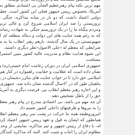
مهم ترین نکته پیام رهبرعظیم الشأن بی اعتمادی مطلق ب
آمریکا، بخصوص رییس جمهور فعلی این کشور است. چطور
دولتی اعتماد داشت که دو بار در میانه مذاکره، جنگی نا
تروریستی را ضد ایران اسلامی شروع کرد و عالی تر
ومردم بیگناه ما را در یک تروریسم جنگی به شهادت رساند؟ 
که به رغم همه جنایت های این دولت و دنباله منطقه ای 
صهیونیستی در یک سال گذشته، بازهم رهبر انقلاب بنا به 
شرایطی که معظم له «علی الاصول»نظر دیگری داشتند.
این شیوه هدایت نظام و مدیریت عالیه کشور مبین استمر
مصلحت.
جمهوری اسلامی ایران در دوران زعامت امام خمینی(ره) و 
نشان داده است که عقلانیت و حقانیت راهمواره در کنار هم 
اسلامی حق دارد تا در جواب جنایت های مکرر دشمنان در یکس
ماهمان طور که در 47سال گذشته نشان داده
و این اجازه رهبر معظم انقلاب نیز، فرصت دیگری به آم
حق را از باطل تشخیص دهند.
آن چه مهم می باشد، بی اعتمادی مندرج در پیام رهبر معظم 
را به نیروها و ظرفیتهای داخلی کشور تعمیم داد.
امروزوظیفه همه ما حرکت در پشت سر رهبر معظم انقلاب 
همانطور که ایشان به قول و تعهد رییس جمهور اعتماد کرد
له، با دفاع از رییس جمهور و تیم مذاکره، نمایشی از وحد
مظلوم ایران را اثبات و تثبیت کنند. البته که مذاکره کنن