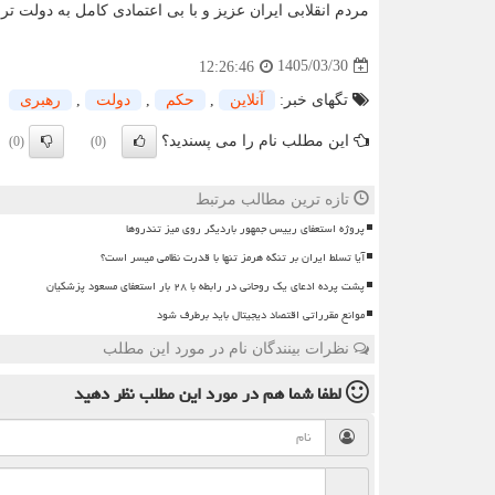
مردم انقلابی ایران عزیز و با بی اعتمادی کامل به دولت 
1405/03/30
12:26:46
تگهای خبر:
آنلاین
,
حكم
,
دولت
,
رهبری
این مطلب نام را می پسندید؟
(0)
(0)
تازه ترین مطالب مرتبط
پروژه استعفای رییس جمهور باردیگر روی میز تندروها
آیا تسلط ایران بر تنگه هرمز تنها با قدرت نظامی میسر است؟
پشت پرده ادعای یک روحانی در رابطه با ۲۸ بار استعفای مسعود پزشکیان
موانع مقرراتی اقتصاد دیجیتال باید برطرف شود
نظرات بینندگان نام در مورد این مطلب
لطفا شما هم
در مورد این مطلب
نظر دهید