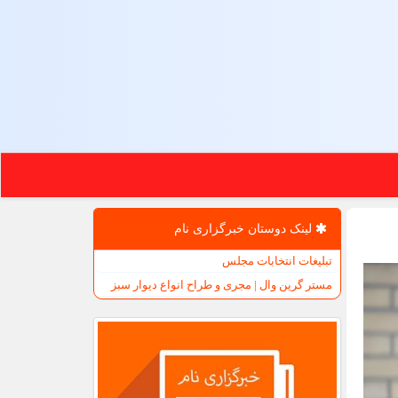
لینک دوستان خبرگزاری نام
تبلیغات انتخابات مجلس
مستر گرین وال | مجری و طراح انواع دیوار سبز