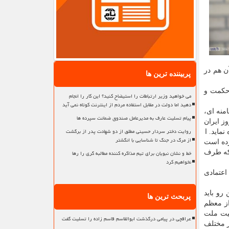
ن هم در
پربیننده ترین ها
 حکمت و
می خواهید وزیر ارتباطات را استیضاح کنید؟ این کار را انجام
دهید اما دولت در مقابل استفاده مردم از اینترنت کوتاه نمی آید
منه ای،
پیام تسلیت عارف به مدیرعامل صندوق ضمانت سپرده ها
ز ایران
روایت دختر سردار حسینی مطلق از دو شهادت پدر از برگشت
ماید. ا
از مرگ در جنگ تا شناسایی با انگشتر
کرده است
خط و نشان نبویان برای تیم مذاکره کننده مطالبه گری را رها
 که طرف
نخواهیم کرد
اعتمادی
رو باید
پربحث ترین ها
از معظم
نیت ملت
عراقچی در پیامی درگذشت ابوالقاسم قاسم زاده را تسلیت گفت
ر مختلف