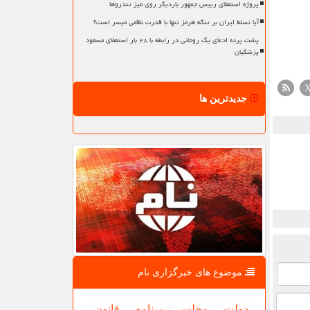
پروژه استعفای رییس جمهور باردیگر روی میز تندروها
آیا تسلط ایران بر تنگه هرمز تنها با قدرت نظامی میسر است؟
پشت پرده ادعای یک روحانی در رابطه با ۲۸ بار استعفای مسعود
پزشکیان
جدیدترین ها
موضوع های خبرگزاری نام
دولت
مجلس
برنامه
قانون