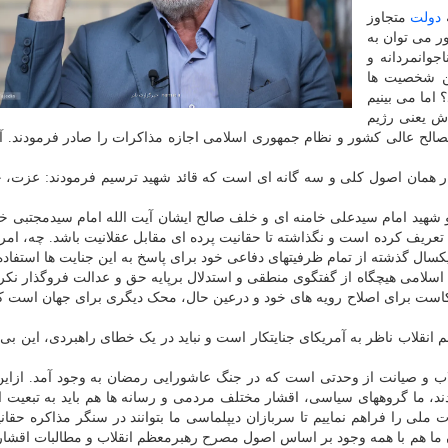
ه
دولت
متجاوز
 می توان به
جوانمردانه و
ین شخصیت ها
اما می بینیم
اش یعنی رژیم
مصالح عالی کشور و نظام جمهوری اسلامی اجازه مذاکرات را صادر فرمودند. آ
ار همان اصول کلی و سه گانه ای است که قائد شهید ترسیم فرمودند: عزت،
شهید امام سیدعلی خامنه ای و خلف صالح ایشان آیت الله امام سیدمجتبی خا
تعریف کرده است و نگذاشته تا حقانیت پرده ای مقابل عقلانیت باشد. چه، امرو
ال گذشته از تمام ظرفیتهای دفاعی خود برای پاسخ به این جنایت ها استفاده ن
 شد، جمهوری اسلامی هیچگاه از گفتگوی منطقی و استدلال برپایه حق و عدالت فروگذار ن
ریکاست برای اصلاح رویه های خود و درعین حال، محک دیگری برای جهان است
انقلاب ناظر به آمریکای جنایتکار است و نباید در یک خطای راهبردی، این بی 
و صیانت از وحدتی است که در جنگ عاشورایی رمضان به وجود آمد. ازاین 
ند، ما گروههای سیاسی، اقشار مختلف مردمی و رسانه ها هم باید به تبعیت 
ت ملی را فراهم نماییم تا سربازان دیپلماسی ما بتوانند در سنگر مذاکره حقا
دگان ما هم با همه وجود بر اساس اصول مصرح رهبرمعظم انقلاب و مطالبات اقشا