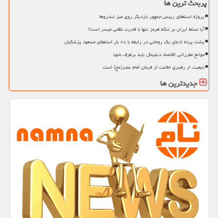
پربحث ترین ها
پروژه استعفای رییس جمهور باردیگر روی میز تندروها
آیا تسلط ایران بر تنگه هرمز تنها با قدرت نظامی میسر است؟
پشت پرده ادعای یک روحانی در رابطه با ۲۸ بار استعفای مسعود پزشکیان
موانع مقرراتی اقتصاد دیجیتال باید برطرف شود
تبعیت از رهبری اطاعت از فرمان امام عصر(عج) است
جدیدترین ها