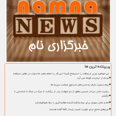
پربیننده ترین ها
می خواهید وزیر ارتباطات را استیضاح کنید؟ این کار را انجام دهید اما دولت در مقابل استفاده
مردم از اینترنت کوتاه نمی آید
پیام تسلیت عارف به مدیرعامل صندوق ضمانت سپرده ها
روایت دختر سردار حسینی مطلق از دو شهادت پدر از برگشت از مرگ در جنگ تا شناسایی با
انگشتر
خط و نشان نبویان برای تیم مذاکره کننده مطالبه گری را رها نخواهیم کرد
نیروهای مسلح برای تقویت امنیت پایدار کاملا آماده هستند