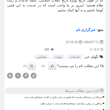
که در طول تاریخ بویژه تاریخ انقلاب اسلامی، منشأ خدمات و زینت
نظام هستند؛ امروز بر ما واجب است که در خدمت به این قشر،
کوشا باشیم و به آنها کمک نماییم.
منبع:
خبرگزاری نام
1404/07/15
10:58:28
388
5
/
0.0
تگهای خبر:
خدمات
,
دولت
,
مجلس
این مطلب نام را می پسندید؟
(0)
(0)
X
تازه ترین مطالب مرتبط
خبرنگاران رزمندگانی هستند که مأموریت شان دفاع از اقتدار فرهنگی ملت است
عراقچی در پیامی درگذشت ابوالقاسم قاسم زاده را تسلیت گفت