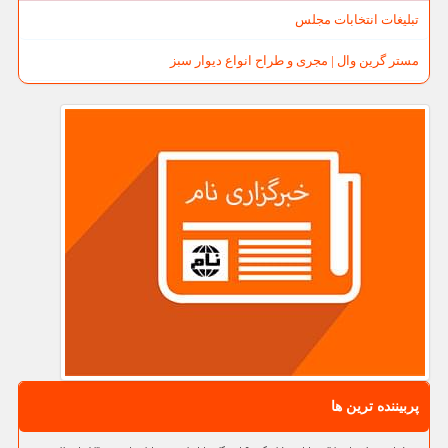
تبلیغات انتخابات مجلس
مستر گرین وال | مجری و طراح انواع دیوار سبز
پربیننده ترین ها