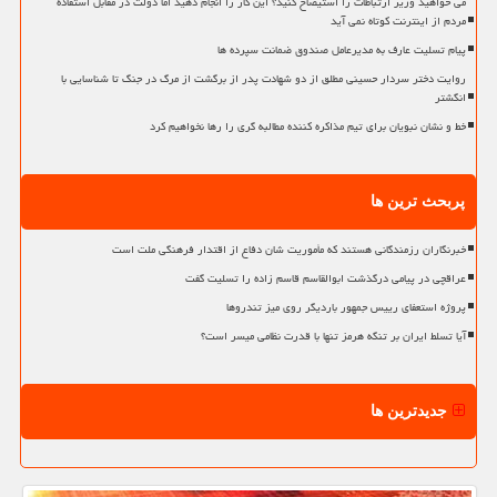
می خواهید وزیر ارتباطات را استیضاح کنید؟ این کار را انجام دهید اما دولت در مقابل استفاده
مردم از اینترنت کوتاه نمی آید
پیام تسلیت عارف به مدیرعامل صندوق ضمانت سپرده ها
روایت دختر سردار حسینی مطلق از دو شهادت پدر از برگشت از مرگ در جنگ تا شناسایی با
انگشتر
خط و نشان نبویان برای تیم مذاکره کننده مطالبه گری را رها نخواهیم کرد
پربحث ترین ها
خبرنگاران رزمندگانی هستند که مأموریت شان دفاع از اقتدار فرهنگی ملت است
عراقچی در پیامی درگذشت ابوالقاسم قاسم زاده را تسلیت گفت
پروژه استعفای رییس جمهور باردیگر روی میز تندروها
آیا تسلط ایران بر تنگه هرمز تنها با قدرت نظامی میسر است؟
جدیدترین ها