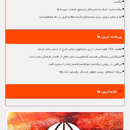
انگشتر
پیام تسلیت عارف به مدیرعامل صندوق ضمانت سپرده ها
خط و نشان نبویان برای تیم مذاکره کننده مطالبه گری را رها نخواهیم کرد
پربحث ترین ها
فعالیت 124 فقره حساب ارزی سازمانهای دولتی خارج از حساب واحد خزانه
خبرنگاران رزمندگانی هستند که مأموریت شان دفاع از اقتدار فرهنگی ملت است
عراقچی در پیامی درگذشت ابوالقاسم قاسم زاده را تسلیت گفت
پروژه استعفای رییس جمهور باردیگر روی میز تندروها
جدیدترین ها