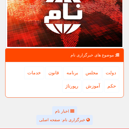
موضوع های خبرگزاری نام
دولت
مجلس
برنامه
قانون
خدمات
حكم
آموزش
رپورتاژ
اخبار نام
خبرگزاری نام: صفحه اصلی