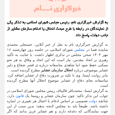
به گزارش خبرگزاری نام، رئیس مجلس شورای اسلامی به تذکر یکی
از نمایندگان در رابطه با طرح مبحث انحلال یا ادغام سازمان عشایر از
جانب دولت، پاسخ داد
به گزارش خبرگزاری نام به نقل از خبر آنلاین، حسنعلی محمدی
نماینده فسا در
مجلس
شورای اسلامی در جلسه روز چهارشنبه ۱۶
مهر ۱۴۰۴ صحن مجلس در تذکری اظهار داشت: با عنایت به تأکید
رهبری بر اتحاد مقدس، نیاز است که این اتحاد و وفاق به هر نحو
ممکنی حفظ شود اما شاهدی متاسفانه درباره ی قشر شجاع و دلیر
عشایر موضوعی درباره
انحلال سازمان عشایر
مطرح گردیده است.
بنابر روایت ایسنا، وی با تکیه بر ضرورت دفاع از عشایر اضافه کرد:
متاسفانه بجای دفاع از عشایر موضوع انحلال آنها مطرح گردیده
است.
به گزارش ایسنا، محمدباقر قالیباف رییس مجلس شورای اسلامی در
جواب این تذکر تاکید: چون سازمان عشایر و روستا یک
قانون
دارد،
چنانچه
دولت
تصمیمی بر اساس ادغام یا اعمال هر تغییری در اینباره
داشته باشد، طبیعتاً باید به مجلس لایحه بدهند؛ بدین سبب از این
جهت نمایندگانی که دغدغه دارند و هم عشایر عزیز بدانند که اگر