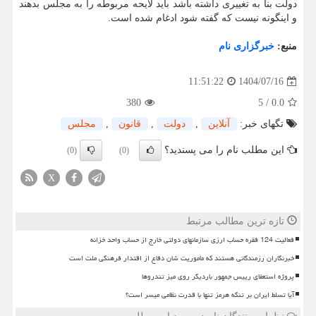
دولت بنا به تغییری داشته باشد باید لایحه مربوطه را به مجلس بدهند
و اینگونه نیست که گفته شود ادغام شده است.
منبع:
خبرگزاری نام
1404/07/16
11:51:22
380
5
/
0.0
تگهای خبر:
آنلاین
,
دولت
,
قانون
,
مجلس
این مطلب نام را می پسندید؟
(0)
(0)
X
تازه ترین مطالب مرتبط
فعالیت 124 فقره حساب ارزی سازمانهای دولتی خارج از حساب واحد خزانه
خبرنگاران رزمندگانی هستند که مأموریت شان دفاع از اقتدار فرهنگی ملت است
پروژه استعفای رییس جمهور باردیگر روی میز تندروها
آیا تسلط ایران بر تنگه هرمز تنها با قدرت نظامی میسر است؟