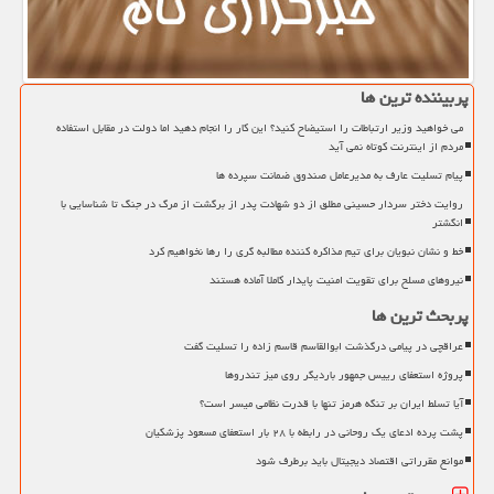
پربیننده ترین ها
می خواهید وزیر ارتباطات را استیضاح کنید؟ این کار را انجام دهید اما دولت در مقابل استفاده
مردم از اینترنت کوتاه نمی آید
پیام تسلیت عارف به مدیرعامل صندوق ضمانت سپرده ها
روایت دختر سردار حسینی مطلق از دو شهادت پدر از برگشت از مرگ در جنگ تا شناسایی با
انگشتر
خط و نشان نبویان برای تیم مذاکره کننده مطالبه گری را رها نخواهیم کرد
نیروهای مسلح برای تقویت امنیت پایدار کاملا آماده هستند
پربحث ترین ها
عراقچی در پیامی درگذشت ابوالقاسم قاسم زاده را تسلیت گفت
پروژه استعفای رییس جمهور باردیگر روی میز تندروها
آیا تسلط ایران بر تنگه هرمز تنها با قدرت نظامی میسر است؟
پشت پرده ادعای یک روحانی در رابطه با ۲۸ بار استعفای مسعود پزشکیان
موانع مقرراتی اقتصاد دیجیتال باید برطرف شود