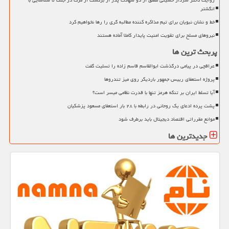
انگشتر
خط و نشان نبویان برای تیم مذاکره کننده مطالبه گری را رها نخواهیم کرد
نیروهای مسلح برای تقویت امنیت پایدار کاملا آماده هستند
پربحث ترین ها
عراقچی در پیامی درگذشت ابوالقاسم قاسم زاده را تسلیت گفت
پروژه استعفای رییس جمهور باردیگر روی میز تندروها
آیا تسلط ایران بر تنگه هرمز تنها با قدرت نظامی میسر است؟
پشت پرده ادعای یک روحانی در رابطه با ۲۸ بار استعفای مسعود پزشکیان
موانع مقرراتی اقتصاد دیجیتال باید برطرف شود
جدیدترین ها