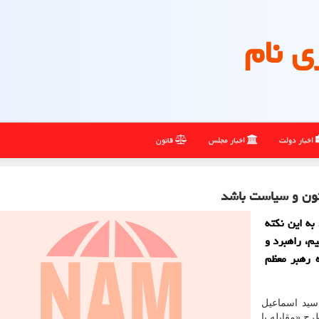
ی نام
اخبار دولت
اخبار مجلس
قانون
انون و سیاست باشد
به این نکته
م، راهبرد و
 رهبر معظم
سید اسماعیل
ح «مقابله با