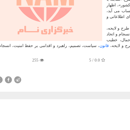
 کشور»، اظهار
ساب می آید،
ی اطلاعاتی و
طرح و لایحه،
سجام و اتحاد
اجمال، خطیب
رح و لایحه،
قانون
، سیاست، تصمیم، راهبرد و اقدامی بر حفظ امنیت، انسجام 
255
5
/
0.0
X