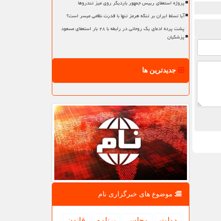
پروژه استعفای رییس جمهور باردیگر روی میز تندروها
آیا تسلط ایران بر تنگه هرمز تنها با قدرت نظامی میسر است؟
پشت پرده ادعای یک روحانی در رابطه با ۲۸ بار استعفای مسعود
پزشکیان
جدیدترین ها
موضوع های خبرگزاری نام
دولت
مجلس
برنامه
قانون