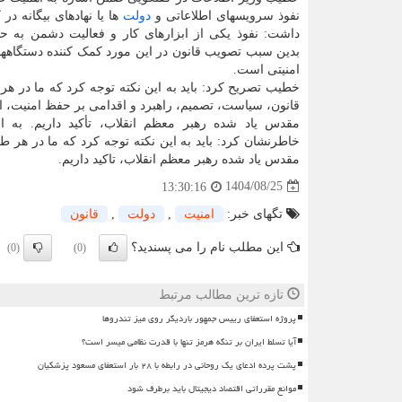
نفوذ سرویسهای اطلاعاتی و
دولت
ها یا نهادهای بیگانه در
داشت: نفوذ یکی از ابزارهای کار و فعالیت دشمن به ح
بدین سبب تصویب قانون در این مورد کمک کننده دستگاهها
امنیتی است.
خطیب تصریح کرد: باید به این نکته توجه کرد که ما در هر 
قانون، سیاست، تصمیم، راهبرد و اقدامی بر حفظ امنیت، ان
مقدس یاد شده رهبر معظم انقلاب، تأکید داریم. به 
خاطرنشان کرد: باید به این نکته توجه کرد که ما در هر ط
مقدس یاد شده رهبر معظم انقلاب، تاکید داریم.
1404/08/25
13:30:16
تگهای خبر:
امنیت
,
دولت
,
قانون
این مطلب نام را می پسندید؟
(0)
(0)
تازه ترین مطالب مرتبط
پروژه استعفای رییس جمهور باردیگر روی میز تندروها
آیا تسلط ایران بر تنگه هرمز تنها با قدرت نظامی میسر است؟
پشت پرده ادعای یک روحانی در رابطه با ۲۸ بار استعفای مسعود پزشکیان
موانع مقرراتی اقتصاد دیجیتال باید برطرف شود