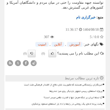
توانسته جبهه مقاومت را حتی در میان مردم و دانشگاهیان آمریکا و
کشورهای غربی گسترش دهد.
منبع:
خبرگزاری نام
1404/08/18
11:36:17
307
5
/
0.0
تگهای خبر:
آموزش
,
آنلاین
,
امنیت
این مطلب نام را می پسندید؟
(0)
(0)
X
تازه ترین مطالب مرتبط
خبرنگاران رزمندگانی هستند که مأموریت شان دفاع از اقتدار فرهنگی ملت است
پروژه استعفای رییس جمهور باردیگر روی میز تندروها
آیا تسلط ایران بر تنگه هرمز تنها با قدرت نظامی میسر است؟
پشت پرده ادعای یک روحانی در رابطه با ۲۸ بار استعفای مسعود پزشکیان