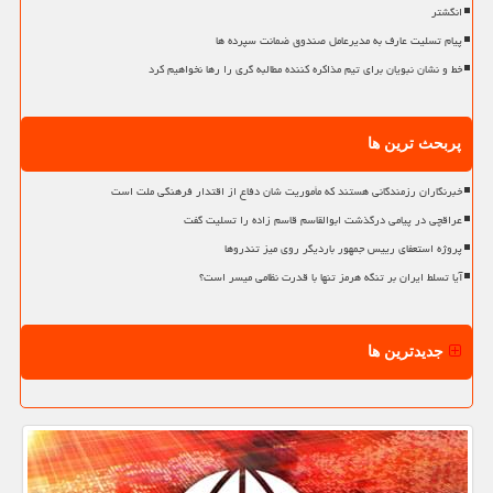
انگشتر
پیام تسلیت عارف به مدیرعامل صندوق ضمانت سپرده ها
خط و نشان نبویان برای تیم مذاکره کننده مطالبه گری را رها نخواهیم کرد
پربحث ترین ها
خبرنگاران رزمندگانی هستند که مأموریت شان دفاع از اقتدار فرهنگی ملت است
عراقچی در پیامی درگذشت ابوالقاسم قاسم زاده را تسلیت گفت
پروژه استعفای رییس جمهور باردیگر روی میز تندروها
آیا تسلط ایران بر تنگه هرمز تنها با قدرت نظامی میسر است؟
جدیدترین ها