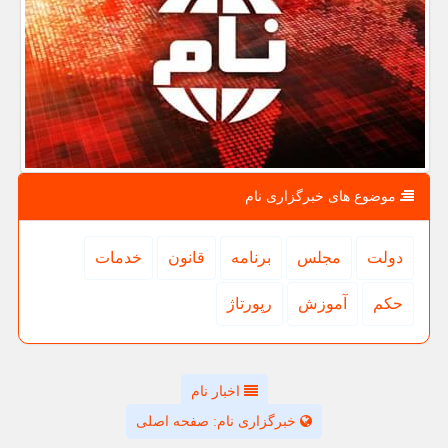
موضوع های خبرگزاری نام
دولت
مجلس
برنامه
قانون
خدمات
حكم
آموزش
رپورتاژ
اخبار نام
خبرگزاری نام: صفحه اصلی