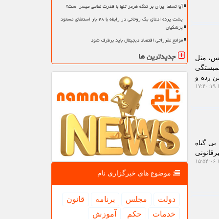
آیا تسلط ایران بر تنگه هرمز تنها با قدرت نظامی میسر است؟
پشت پرده ادعای یک روحانی در رابطه با ۲۸ بار استعفای مسعود
پزشکیان
موانع مقرراتی اقتصاد دیجیتال باید برطرف شود
جدیدترین ها
ش بس، مثل
همبستگی
ن زده و
۱
بی گناه
رقانونی
۱
موضوع های خبرگزاری نام
دولت
مجلس
برنامه
قانون
خدمات
حكم
آموزش