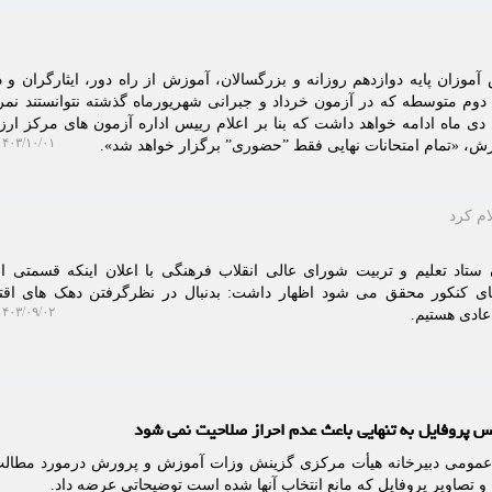
آموزان پایه دوازدهم روزانه و بزرگسالان، آموزش از راه دور، ایثارگران و د
دوم متوسطه که در آزمون خرداد و جبرانی شهریورماه گذشته نتوانستند نمر
کسب کنند، از فردا شروع و تا 17 دی ماه ادامه خواهد داشت که بنا بر اعلام رییس اداره آزمون های مرکز 
۴۰۳/۱۰/۰۱ ۱۰:۴۶:۴۸
انات نهایی فقط ˮحضوریˮ برگزار خواهد شد».
ام كرد
ستاد تعلیم و تربیت شورای عالی انقلاب فرهنگی با اعلان اینکه قسمتی ا
ی کنکور محقق می شود اظهار داشت: بدنبال در نظرگرفتن دهک های اقتص
۴۰۳/۰۹/۰۲ ۱۱:۰۱:۰۱
ادی هستیم.
 پروفایل به تنهایی باعث عدم احراز صلاحیت نمی شود
 عمومی دبیرخانه هیأت مرکزی گزینش وزات آموزش و پرورش درمورد مطالب
 و تصاویر پروفایل که مانع انتخاب آنها شده است توضیحاتی عرضه داد.