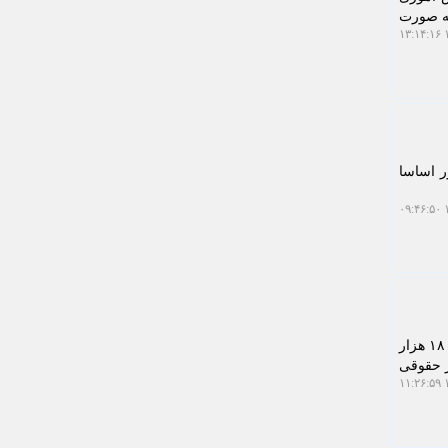
به صورت
۱
ر اساسا
۱
به گزارش خبرگزاری نام، اجرای حکم قصاص قاتل محیط بانان بوانات، آزادی محمد امامی، صدور دستور فروش ۱۸ هزار
ی نگاه اخبار حقوقی
۱