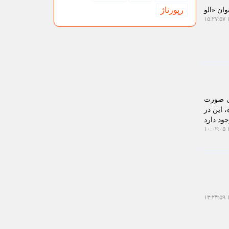
رپورتاژ
ان «الو
۱
ی صورت
 این در
ود دارد
۱
۱