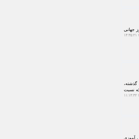
مصادف با ۱۳ فروردین ماه روز جهانی
۱
ن ثبت اسناد و املاک کشور با اشاره به عملکرد این سازمان طی 10 ماه گذشته،
ه که نسبت
۱
ش آموزی