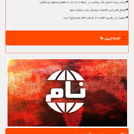
پشت پرده ادعای یک روحانی در رابطه با ۲۸ بار استعفای مسعود پزشکیان
موانع مقرراتی اقتصاد دیجیتال باید برطرف شود
تبعیت از رهبری اطاعت از فرمان امام عصر(عج) است
جدیدترین ها