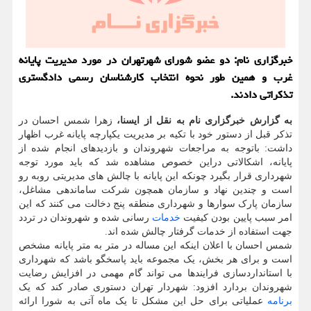
خبرگزاری نام: دو عضو شورای شهرتهران در مورد مدیریت پایانه
غرب و همین طور نحوه انتخاب کارشناسان رسمی دادگستری
تذکراتی دادند.
به گزارش خبرگزاری نام به نقل از ایسنا،
زهرا شمس احسان در
تذکر قبل از دستور خود با تکیه بر مدیریت یکپارچه پایانه غرب اظهار
داشت: باتوجه به مراجعات شهروندان و بازدیدهای انجام شده از
پایانه، اشکالاتی دراین خصوص مشاهده شد که باید مورد توجه
شهرداری قرار بگیرد چونکه این پایانه با چالش های مدیریتی روبه رو
است و چندین نهاد و سازمان همچون شرکت ساماندهی مشاغل،
سازمان پارک سوارها و شهرداری منطقه پنج دخالت می کنند که این
امر سبب پایین بودن کیفیت
خدمات
رسانی شده و شهروندان در تردد
جهت استفاده از خدمات گرفتار چالش شده اند.
شمس احسان با اعلان اینکه این مساله در متر به متر پایانه مشخص
است و برای هر بخش، یک مجموعه باید پاسخگو باشد که شهرداری
با استانداردسازی فرایندها می تواند گام مهمی در افزایش رضایت
شهروندان بردارد افزود: شهردار تهران دستوری صادر کند که یک
برنامه
عملیاتی برای حل این مشکل تا یک ماه آتی به شورا ارائه