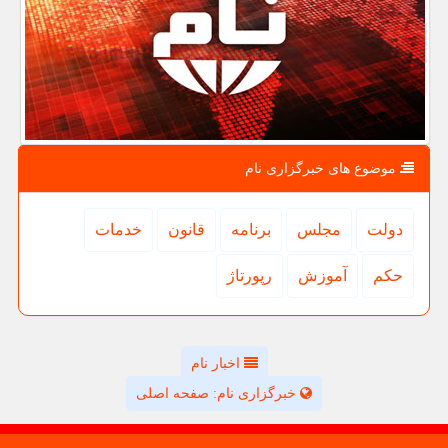
موضوع های خبرگزاری نام
دولت
مجلس
برنامه
قانون
خدمات
حكم
آموزش
رپورتاژ
اخبار نام
خبرگزاری نام: صفحه اصلی