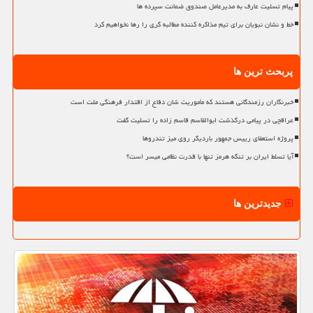
پیام تسلیت عارف به مدیرعامل صندوق ضمانت سپرده ها
خط و نشان نبویان برای تیم مذاکره کننده مطالبه گری را رها نخواهیم کرد
پربحث ترین ها
خبرنگاران رزمندگانی هستند که مأموریت شان دفاع از اقتدار فرهنگی ملت است
عراقچی در پیامی درگذشت ابوالقاسم قاسم زاده را تسلیت گفت
پروژه استعفای رییس جمهور باردیگر روی میز تندروها
آیا تسلط ایران بر تنگه هرمز تنها با قدرت نظامی میسر است؟
جدیدترین ها