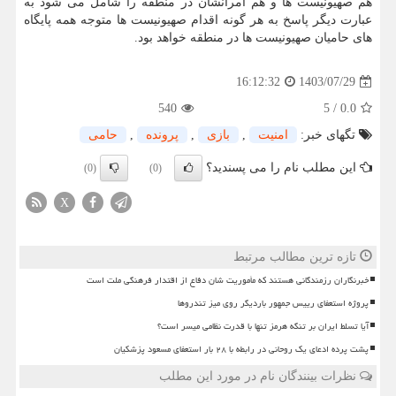
هم صهیونیست ها و هم آمرانشان در منطقه را شامل می شود به
عبارت دیگر پاسخ به هر گونه اقدام صهیونیست ها متوجه همه پایگاه
های حامیان صهیونیست ها در منطقه خواهد بود.
1403/07/29
16:12:32
540
5
/
0.0
تگهای خبر:
امنیت
,
بازی
,
پرونده
,
حامی
این مطلب نام را می پسندید؟
(0)
(0)
X
تازه ترین مطالب مرتبط
خبرنگاران رزمندگانی هستند که مأموریت شان دفاع از اقتدار فرهنگی ملت است
پروژه استعفای رییس جمهور باردیگر روی میز تندروها
آیا تسلط ایران بر تنگه هرمز تنها با قدرت نظامی میسر است؟
پشت پرده ادعای یک روحانی در رابطه با ۲۸ بار استعفای مسعود پزشکیان
نظرات بینندگان نام در مورد این مطلب