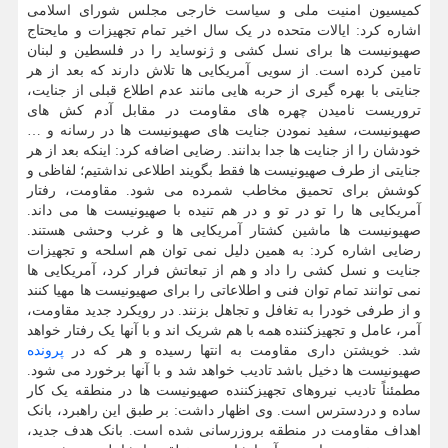
کمیسیون امنیت ملی و سیاست خارجی مجلس شورای اسلامی
اشاره کرد: ایالات متحده در یک سال اخیر تمام تجهیزات و مایحتاج
صهیونیست ها برای نسل کشی و ژنوساید را در فلسطین و لبنان
تامین کرده است. از سویی آمریکایی ها تلاش دارند که بعد از هر
جنایتی با بهره گیری از حربه هایی مانند عدم اطلاع قبلی از جنایت،
تروریست نامیدن چهره های مقاومت در مقابل آدم کش های
صهیونیست، سفید نمودن جنایت های صهیونیست ها در رسانه و …
خودشان را از جنایت ها جدا بدانند. رضایی اضافه کرد: اینکه بعد از هر
جنایتی از طرف صهیونیست ها فقط بگویند اطلاعی نداشتیم؛ لفاظی و
کوشش برای تحمیق مخاطب شمرده می شود. مقاومت، رفتار
آمریکایی ها را تو در تو و در هم تنیده با صهیونیست ها می داند.
صهیونیست ها ماشین کشتار آمریکایی ها و غرب وحشی هستند.
رضایی اشاره کرد: به همین دلیل نمی توان هم اسلحه و تجهیزات
جنایت و نسل کشی را داد و هم از تبعاتش فرار کرد، آمریکایی ها
نمی توانند تمام توان فنی و اطلاعاتی را برای صهیونیست ها مهیا کنند
و از طرفی خودرا به تغافل و تجاهل بزنند. در رویکرد جدید مقاومت،
آمر، عامل و تجهیزکننده همه با هم شریک اند و با آنها یک رفتار خواهد
شد. خویشتن داری مقاومت به انتها رسیده و هر که در
پرونده
صهیونیست ها دخیل باشد تادیب خواهد شد و با آنها برخورد می شود.
مطمئناً تادیب نیروهای تجهیزکننده صهیونیست ها در منطقه یک کار
ساده و دردسترس است. وی اظهار داشت: بر طبق این راهبرد، بانک
اهداف مقاومت در منطقه بروزرسانی شده است. بانک هدف جدید،