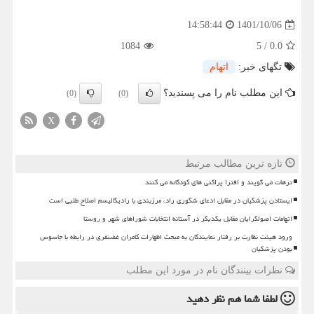
1401/10/06
14:58:44
1084
5
/
0.0
تگهای خبر:
اتهام
این مطلب نام را می پسندید؟
(0)
(0)
X
تازه ترین مطالب مرتبط
ترهات می گویند و افترا پراکنی های کودکانه می کنند
ایستادن پزشکیان در مقابل ادعای شکوری راد، مرزبندی با رادیکالیسم اصلاح طلبی است
اتهامات اصولگرایان مقابل یکدیگر در آستانه انتخابات شوراهای شهر و روستا
ورود هیئت نظارت بر رفتار نمایندگان به مبحث اظهارات کامران غضنفری در رابطه با جاسوس
بودن پزشکیان
نظرات بینندگان نام در مورد این مطلب
لطفا شما هم
نظر دهید