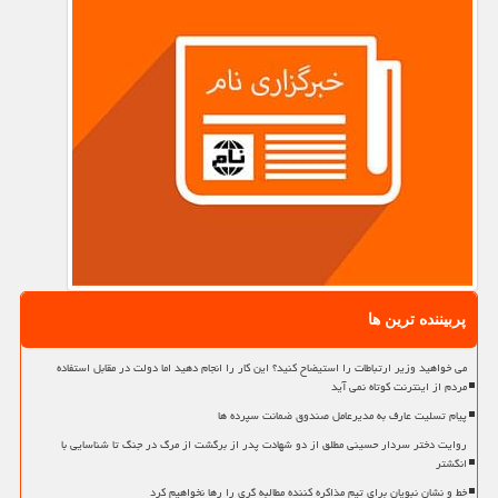
پربیننده ترین ها
می خواهید وزیر ارتباطات را استیضاح کنید؟ این کار را انجام دهید اما دولت در مقابل استفاده
مردم از اینترنت کوتاه نمی آید
پیام تسلیت عارف به مدیرعامل صندوق ضمانت سپرده ها
روایت دختر سردار حسینی مطلق از دو شهادت پدر از برگشت از مرگ در جنگ تا شناسایی با
انگشتر
خط و نشان نبویان برای تیم مذاکره کننده مطالبه گری را رها نخواهیم کرد