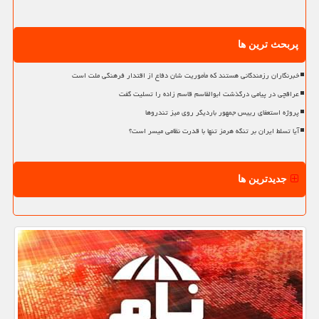
پربحث ترین ها
خبرنگاران رزمندگانی هستند که مأموریت شان دفاع از اقتدار فرهنگی ملت است
عراقچی در پیامی درگذشت ابوالقاسم قاسم زاده را تسلیت گفت
پروژه استعفای رییس جمهور باردیگر روی میز تندروها
آیا تسلط ایران بر تنگه هرمز تنها با قدرت نظامی میسر است؟
جدیدترین ها