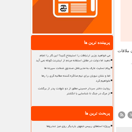
پربیننده ترین ها
 ملاقات
می خواهید وزیر ارتباطات را استیضاح کنید؟ این کار را انجام
دهید اما دولت در مقابل استفاده مردم از اینترنت کوتاه نمی آید
پیام تسلیت عارف به مدیرعامل صندوق ضمانت سپرده ها
خط و نشان نبویان برای تیم مذاکره کننده مطالبه گری را رها
نخواهیم کرد
روایت دختر سردار حسینی مطلق از دو شهادت پدر از برگشت
از مرگ در جنگ تا شناسایی با انگشتر
پربحث ترین ها
پروژه استعفای رییس جمهور باردیگر روی میز تندروها