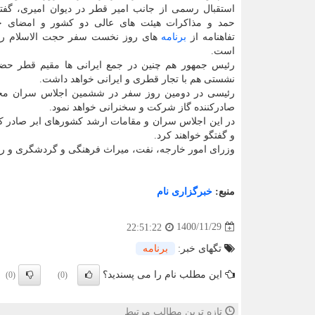
استقبال رسمی از جانب امیر قطر در دیوان امیری، گفتگ
حمد و مذاکرات هیئت های عالی دو کشور و امضای چن
تفاهنامه از
برنامه
های روز نخست سفر حجت الاسلام رئ
است.
رئیس جمهور هم چنین در جمع ایرانی ها مقیم قطر حضو
نشستی هم با تجار قطری و ایرانی خواهد داشت.
رئیسی در دومین روز سفر در ششمین اجلاس سران مج
صادرکننده گاز شرکت و سخنرانی خواهد نمود.
در این اجلاس سران و مقامات ارشد کشورهای ابر صادر کنن
و گفتگو خواهند کرد.
وزرای امور خارجه، نفت، میراث فرهنگی و گردشگری و رئ
منبع:
خبرگزاری نام
1400/11/29
22:51:22
تگهای خبر:
برنامه
این مطلب نام را می پسندید؟
(0)
(0)
تازه ترین مطالب مرتبط