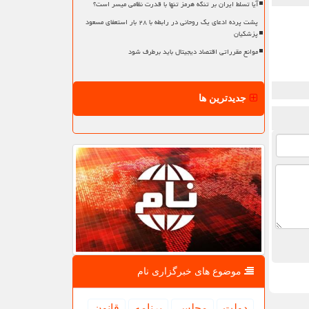
آیا تسلط ایران بر تنگه هرمز تنها با قدرت نظامی میسر است؟
پشت پرده ادعای یک روحانی در رابطه با ۲۸ بار استعفای مسعود
پزشکیان
موانع مقرراتی اقتصاد دیجیتال باید برطرف شود
جدیدترین ها
موضوع های خبرگزاری نام
دولت
مجلس
برنامه
قانون