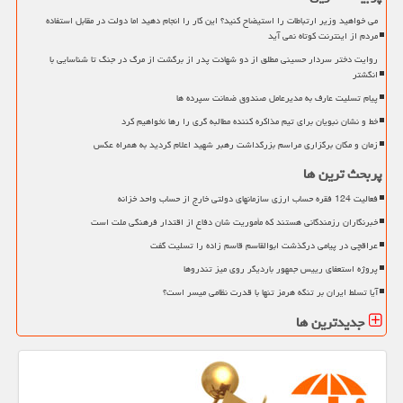
می خواهید وزیر ارتباطات را استیضاح کنید؟ این کار را انجام دهید اما دولت در مقابل استفاده
مردم از اینترنت کوتاه نمی آید
روایت دختر سردار حسینی مطلق از دو شهادت پدر از برگشت از مرگ در جنگ تا شناسایی با
انگشتر
پیام تسلیت عارف به مدیرعامل صندوق ضمانت سپرده ها
خط و نشان نبویان برای تیم مذاکره کننده مطالبه گری را رها نخواهیم کرد
زمان و مکان برگزاری مراسم بزرگداشت رهبر شهید اعلام گردید به همراه عکس
پربحث ترین ها
فعالیت 124 فقره حساب ارزی سازمانهای دولتی خارج از حساب واحد خزانه
خبرنگاران رزمندگانی هستند که مأموریت شان دفاع از اقتدار فرهنگی ملت است
عراقچی در پیامی درگذشت ابوالقاسم قاسم زاده را تسلیت گفت
پروژه استعفای رییس جمهور باردیگر روی میز تندروها
آیا تسلط ایران بر تنگه هرمز تنها با قدرت نظامی میسر است؟
جدیدترین ها