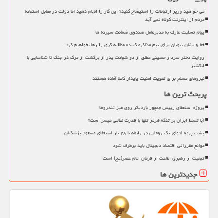
می خواهید وزیر ارتباطات را استیضاح کنید؟ این کار را انجام دهید اما دولت در مقابل استفاده
مردم از اینترنت کوتاه نمی آید
پیام تسلیت عارف به مدیرعامل صندوق ضمانت سپرده ها
خط و نشان نبویان برای تیم مذاکره کننده مطالبه گری را رها نخواهیم کرد
روایت دختر سردار حسینی مطلق از دو شهادت پدر از برگشت از مرگ در جنگ تا شناسایی با
انگشتر
نیروهای مسلح برای تقویت امنیت پایدار کاملا آماده هستند
پربحث ترین ها
پروژه استعفای رییس جمهور باردیگر روی میز تندروها
آیا تسلط ایران بر تنگه هرمز تنها با قدرت نظامی میسر است؟
پشت پرده ادعای یک روحانی در رابطه با ۲۸ بار استعفای مسعود پزشکیان
موانع مقرراتی اقتصاد دیجیتال باید برطرف شود
تبعیت از رهبری اطاعت از فرمان امام عصر(عج) است
جدیدترین ها