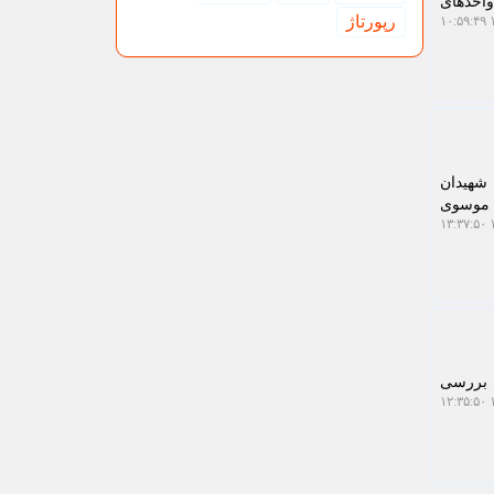
واحدهای
رپورتاژ
۱
 شهیدان
م موسوی
۱
 بررسی
۱