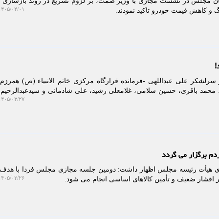
گان مجلس در نشست مجازی با وزیر صمت، بر لزوم تسریع در روند بازسازی 
۴۰۵/۰۴/۰۱ ۱۰:۵۹:۴۹
 و کاهش قیمت خودرو تاکید نمودند.
!
سرلشکر علی عبداللهی -فرمانده قرارگاه مرکزی خاتم الانبیاء (ص) همرزم
 محمد باقری، حسین سلامی، غلامعلی رشید، علی شادمانی و سیدعبدالرحی
۴۰۵/۰۳/۲۷ ۱۳:۳۷:۵۰
م برگزار می گردد
ی هیأت رئیسه مجلس اظهار داشت: دومین جلسه مجازی مجلس فردا با هدف
۴۰۵/۰۲/۲۶ ۱۲:۳۵:۵۰
 اقشار ضعیف و تأمین کالاهای اساسی انجام می شود.