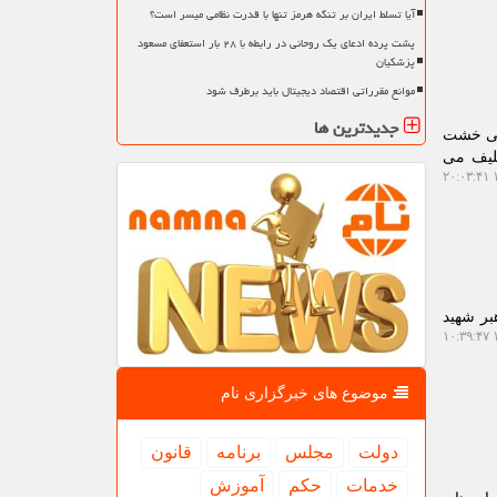
آیا تسلط ایران بر تنگه هرمز تنها با قدرت نظامی میسر است؟
پشت پرده ادعای یک روحانی در رابطه با ۲۸ بار استعفای مسعود
پزشکیان
موانع مقرراتی اقتصاد دیجیتال باید برطرف شود
جدیدترین ها
فتی خشت
کلیف می
۱
بر شهید
۱
موضوع های خبرگزاری نام
دولت
مجلس
برنامه
قانون
خدمات
حكم
آموزش