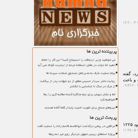
۱
پربیننده ترین ها
می خواهید وزیر ارتباطات را استیضاح کنید؟ این کار را انجام
دهید اما دولت در مقابل استفاده مردم از اینترنت کوتاه نمی آید
پیام تسلیت عارف به مدیرعامل صندوق ضمانت سپرده ها
د، گفته
 و باعث
روایت دختر سردار حسینی مطلق از دو شهادت پدر از برگشت
از مرگ در جنگ تا شناسایی با انگشتر
۱
خط و نشان نبویان برای تیم مذاکره کننده مطالبه گری را رها
نخواهیم کرد
نیروهای مسلح برای تقویت امنیت پایدار کاملا آماده هستند
پربحث ترین ها
به گزارش خبرگزاری نام، عضو کمیسیون انرژی مجلس اظهار داشت: رشد ظرفیت نیروگاه های تجدیدپذیر از حدود ۱۲۲۵
عراقچی در پیامی درگذشت ابوالقاسم قاسم زاده را تسلیت گفت
۱
پروژه استعفای رییس جمهور باردیگر روی میز تندروها