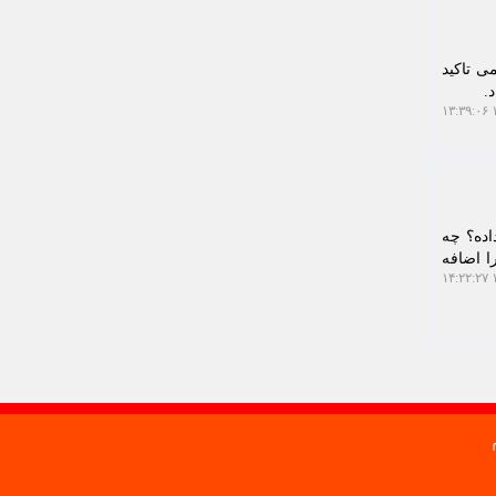
ی تاکید
.
۱
اده؟ چه
ا اضافه
۱