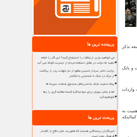
پربیننده ترین ها
ات و توسعه تذکر
می خواهید وزیر ارتباطات را استیضاح کنید؟ این کار را انجام
دهید اما دولت در مقابل استفاده مردم از اینترنت کوتاه نمی آید
 و بانک
روایت دختر سردار حسینی مطلق از دو شهادت پدر از برگشت
از مرگ در جنگ تا شناسایی با انگشتر
پیام تسلیت عارف به مدیرعامل صندوق ضمانت سپرده ها
رفیت واردات
خط و نشان نبویان برای تیم مذاکره کننده مطالبه گری را رها
نخواهیم کرد
همیت به
مااینکه
پربحث ترین ها
خبرنگاران رزمندگانی هستند که مأموریت شان دفاع از اقتدار
فرهنگی ملت است