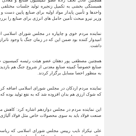
همچنین عادل نجف زاده عضو کمیسیون صنایع و معادن
همبستگی بخشی به تکمیل زنجیره تولید جلسات مختلفی ر
واحدها و تأمین پایدار مواد اولیه برای صنایع پایین دست
وزیر نیرو مبحث تأمین حامل های انرژی برای صنایع را بر
نماینده مردم خوی و چایپاره در مجلس شورای اسلامی 
امیدوار کننده بود ضمن این که در زمان جنگ با وجود ناتر
داشت.
همچنین مصطفی پور دهقان عضو هیئت رئیسه کمیسیون صن
صنایع خصوصاً کمیته صنایع معدنی از شروع جنگ هم بازدید
به منظور احصا مسایل برگزار کردند.
نماینده مردم اردکان در مجلس شورای اسلامی اضافه کرد: 
که شوک ارزی هم بدان افزوده شد که به نفع تولید بوده که 
این نماینده مردم در مجلس دوازدهم اشاره کرد: کاهش
صنعت فولاد باید به سوی محصولات خاص مثل فولاد آلیاژی و
علی نیکزاد نایب رییس مجلس شورای اسلامی که ریاس