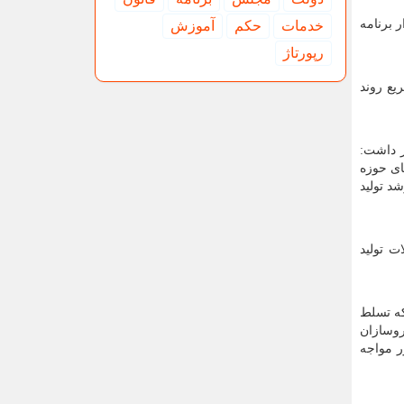
 برنامه
خدمات
حكم
آموزش
رپورتاژ
یع روند
ر داشت:
ای حوزه
د تولید
ت تولید
ران که تسلط
روسازان
ر مواجه