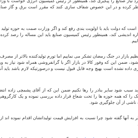
نیاز صنایع را پیگیری کند، همینطور از رئیس کمیسیون انرژی خواست با وزا
نظر کرده و در این خصوص شفاف سازی کنند که مقرر است برق و گاز صنای
 موضوعات مهمی است که دولت باید با اولویت بندی رفع کند و اگر وزارت صمت به حوزه تولی
اره اندیشی کند، همینطور رئیس کمیسیون صنایع باید این مساله را رصد کرده 
یم.
ظیم بازار در جنگ رمضان تشکر می نماییم اما تورم تولیدکننده بالاتر از مصرف 
ود، ضمن این که وفور کالا در بازار اگر با گرانفروشی همراه شود نیاز به و
ری داده نشده است بهیچ وجه قابل قبول نیست و درصورتیکه لازم باشد باید آنر
دی از بنادر جنوب نباید سبب شود سایر بنادر را رها نکنیم ضمن این که از آقای پشمچی زاده انت
نیک را که همه حوزه ها را تحت شعاع قرار داده بررسی نموده و یک کارگروه
 ناشی از آن جلوگیری شود.
ر به آنها گفته شود چرا نسبت به افزایش قیمت تولیداتشان اقدام نموده اند ا