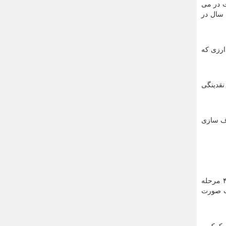
ت در می
چون که تعدادی از آنها برای دریافت تسهیلات تبصره ۱۸ باید یک سال در
ارزی که
نقدینگی
ه واحدهای تولیدی شفاف سازی
در ادامه رضا تقی پور انوری عضو کمیسیون صنایع و معادن مجلس هم اضافه کرد: روند بازسازی واحدهای صدمه دیده در جنگ باید در ۴ مرحله
مت صورت