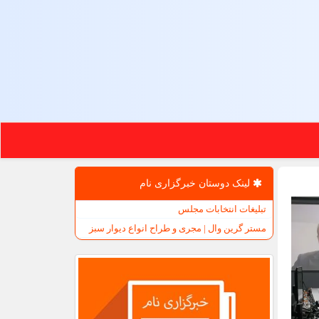
لینک دوستان خبرگزاری نام
تبلیغات انتخابات مجلس
مستر گرین وال | مجری و طراح انواع دیوار سبز