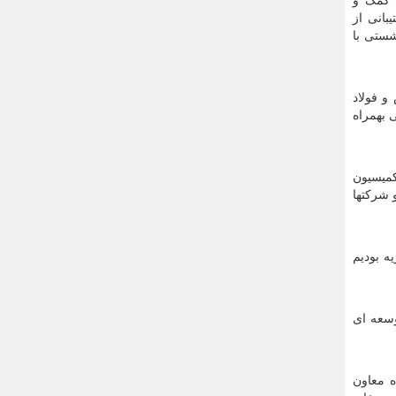
 کمک و
بانی از
شستی با
و فولاد
 بهمراه
میسیون
 شرکتها
ه بودیم
وسعه ای
 معاون