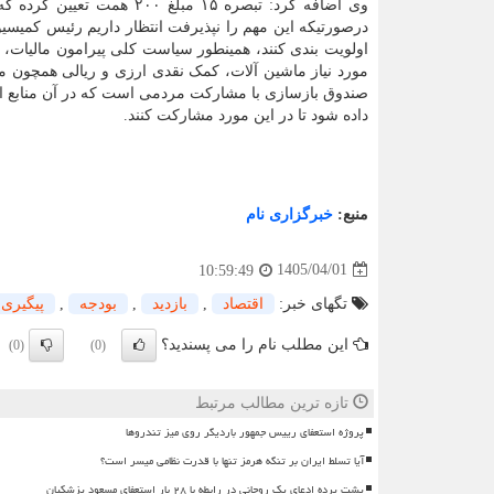
وی اضافه کرد: تبصره ۱۵ مبلغ ۲۰۰ همت تعیین کرده که ضروری است با وزیر
درصورتیکه این مهم را نپذیرفت انتظار داریم رئیس کمیسی
اولویت بندی کنند، همینطور سیاست کلی پیرامون مالیات،
مورد نیاز ماشین آلات، کمک نقدی ارزی و ریالی همچون م
صندوق بازسازی با مشارکت مردمی است که در آن منابع ارز
داده شود تا در این مورد مشارکت کنند.
منبع:
خبرگزاری نام
1405/04/01
10:59:49
تگهای خبر:
اقتصاد
,
بازدید
,
بودجه
,
پیگیری
این مطلب نام را می پسندید؟
(0)
(0)
تازه ترین مطالب مرتبط
پروژه استعفای رییس جمهور باردیگر روی میز تندروها
آیا تسلط ایران بر تنگه هرمز تنها با قدرت نظامی میسر است؟
پشت پرده ادعای یک روحانی در رابطه با ۲۸ بار استعفای مسعود پزشکیان