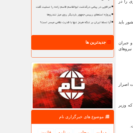
ی را در
عراقچی در پیامی درگذشت ابوالقاسم قاسم زاده را تسلیت گفت
پروژه استعفای رییس جمهور باردیگر روی میز تندروها
آیا تسلط ایران بر تنگه هرمز تنها با قدرت نظامی میسر است؟
ور باید
جدیدترین ها
و جبران
نیروهای
ت اصرار
که وزیر
موضوع های خبرگزاری نام
.
دولت
مجلس
برنامه
قانون