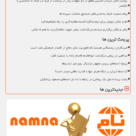
روایت دختر سردار حسینی مطلق از دو شهادت پدر از برگشت از مرگ در جنگ تا شناسایی با
انگشتر
پیام تسلیت عارف به مدیرعامل صندوق ضمانت سپرده ها
خط و نشان نبویان برای تیم مذاکره کننده مطالبه گری را رها نخواهیم کرد
زمان و مکان برگزاری مراسم بزرگداشت رهبر شهید اعلام گردید به همراه عکس
پربحث ترین ها
خبرنگاران رزمندگانی هستند که مأموریت شان دفاع از اقتدار فرهنگی ملت است
عراقچی در پیامی درگذشت ابوالقاسم قاسم زاده را تسلیت گفت
پروژه استعفای رییس جمهور باردیگر روی میز تندروها
آیا تسلط ایران بر تنگه هرمز تنها با قدرت نظامی میسر است؟
پشت پرده ادعای یک روحانی در رابطه با ۲۸ بار استعفای مسعود پزشکیان
جدیدترین ها