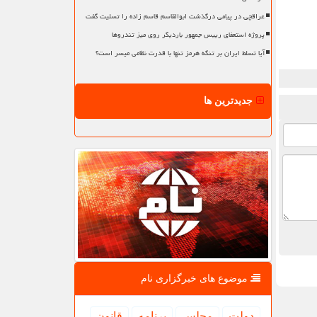
عراقچی در پیامی درگذشت ابوالقاسم قاسم زاده را تسلیت گفت
پروژه استعفای رییس جمهور باردیگر روی میز تندروها
آیا تسلط ایران بر تنگه هرمز تنها با قدرت نظامی میسر است؟
جدیدترین ها
موضوع های خبرگزاری نام
دولت
مجلس
برنامه
قانون