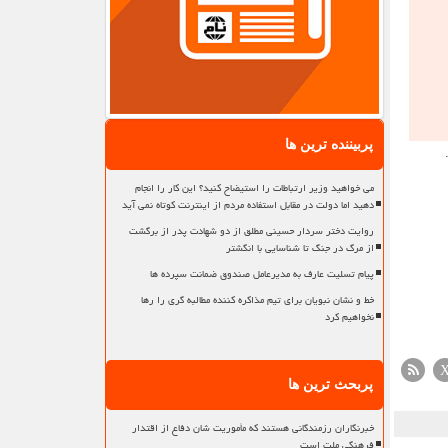
پربیننده ترین ها
می خواهید وزیر ارتباطات را استیضاح کنید؟ این کار را انجام
دهید اما دولت در مقابل استفاده مردم از اینترنت کوتاه نمی آید
روایت دختر سردار حسینی مطلق از دو شهادت پدر از برگشت
از مرگ در جنگ تا شناسایی با انگشتر
پیام تسلیت عارف به مدیرعامل صندوق ضمانت سپرده ها
خط و نشان نبویان برای تیم مذاکره کننده مطالبه گری را رها
نخواهیم کرد
پربحث ترین ها
خبرنگاران رزمندگانی هستند که مأموریت شان دفاع از اقتدار
فرهنگی ملت است