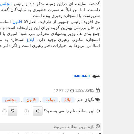
گذشته نماینده ای دراین زمینه تذکر داد و رئیس
مجلس
دانست، اما من قبلاً به صورت حضوری به نمایندگان گفته ب
سرپرست با استجازه رهبری بوده است.
وی افزود: رئیس جمهور از ظرفیت اصل۵۷
قانون
اساسی 
در حال بررسی بهترین گزینه برای این وزارتخانه است و ب
جمع بندی ها، وزیر پیشنهادی معرفی می شود. امیری با ا
استجازه مکتوب رهبری وجود دارد،
ابلاغ
استجازه به م
اسلامی مربوط به اختیارات دفتر رهبری است و اگر دفتر صلا
منبع:
namna.ir
1399/06/05
12:57:22
تگهای خبر:
ابلاغ
,
دولت
,
قانون
,
مجلس
این مطلب نام را می پسندید؟
(0)
(1)
تازه ترین مطالب مرتبط