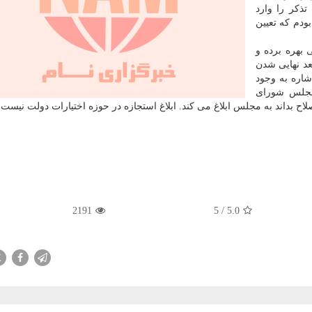
تذکر را وارد
ودم که تعیین
بهره برده و
عد نهایی شدن
شاره به وجود
جلس شورای
ح بداند به مجلس ابلاغ می کند. ابلاغ استجازه در حوزه اختیارات دولت نیست.
2191
5
/
5.0
X