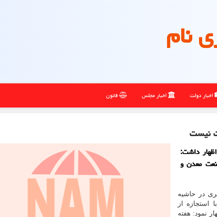
ی نام
اخبار دولت
اخبار مجلس
قانون
لت نیست
ظهار داشت:
نعت معدن و
ری در حاشیه
 استجازه از
 نمود: هفته