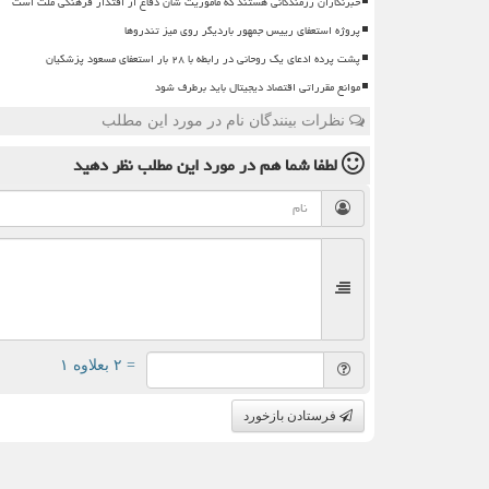
خبرنگاران رزمندگانی هستند که مأموریت شان دفاع از اقتدار فرهنگی ملت است
پروژه استعفای رییس جمهور باردیگر روی میز تندروها
پشت پرده ادعای یک روحانی در رابطه با ۲۸ بار استعفای مسعود پزشکیان
موانع مقرراتی اقتصاد دیجیتال باید برطرف شود
نظرات بینندگان نام در مورد این مطلب
لطفا شما هم
در مورد این مطلب
نظر دهید
= ۲ بعلاوه ۱
فرستادن بازخورد