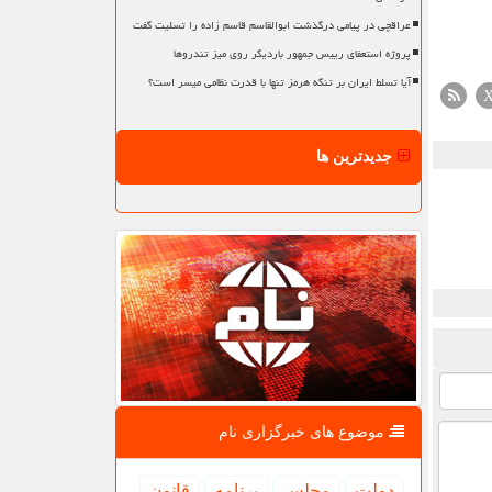
عراقچی در پیامی درگذشت ابوالقاسم قاسم زاده را تسلیت گفت
پروژه استعفای رییس جمهور باردیگر روی میز تندروها
آیا تسلط ایران بر تنگه هرمز تنها با قدرت نظامی میسر است؟
جدیدترین ها
موضوع های خبرگزاری نام
دولت
مجلس
برنامه
قانون