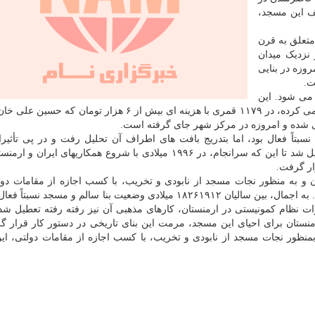
ف این مسجد،
تعلق به قرن
نزدیک میدان
وزه در بنایی
ت.
 می شود. این
مسجد مدرسه، که نقش مسجد جامع (اصلی) شهر را ایفا می کرده، در ۱۱۷۹ قمری با هزینه ای بیش از ۶ هزار توم
ازی شده و امروزه در مرکز شهر جای گرفته است.
سالم و مسجد نسبتاً فعال بود، اما بتدریج بافت های اطراف آن تحلیل رفت و در پی تأثی
کمونیستی در ارمنستان، کارهای مذهبی آن نیز بتدریج تعطیل شد تا این که سرانجام، در ۱۹۹۶ میلادی با شروع همکاریهای 
ار گرفت.
نفکران و به منظور نجات مسجد از نابودی و تخریب، با کسب اجازه از مقامات دول
مسجد تبدیل به موزه تاریخ طبیعی و موزه تاریخ ایروان شد. به اجمال، بین سالیان ۱۸۲۶۱۹۱۲ میلادی وضعیت بنا سالم و مسجد
ت نظام کمونیستی در ارمنستان، کارهای مذهبی آن نیز رفته رفته تعطیل شد ت
ی ایران و ارمنستان برای احیای این مسجد، مرمت این بنای تاریخی در دستور کار قرار 
 و بمنظور نجات مسجد از نابودی و تخریب، با کسب اجازه از مقامات دولتی، ا