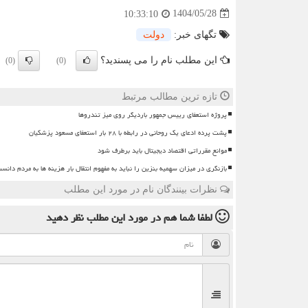
1404/05/28
10:33:10
تگهای خبر:
دولت
این مطلب نام را می پسندید؟
(0)
(0)
تازه ترین مطالب مرتبط
پروژه استعفای رییس جمهور باردیگر روی میز تندروها
پشت پرده ادعای یک روحانی در رابطه با ۲۸ بار استعفای مسعود پزشکیان
موانع مقرراتی اقتصاد دیجیتال باید برطرف شود
بازنگری در میزان سهمیه بنزین را نباید به مفهوم انتقال بار هزینه ها به مردم دانس
نظرات بینندگان نام در مورد این مطلب
لطفا شما هم
در مورد این مطلب
نظر دهید