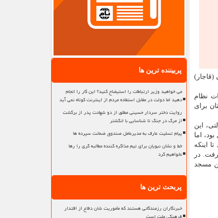
پربیننده ترین ها
ان که حسین علی خان (قاجار)
می خواهید وزیر ارتباطات را استیضاح کنید؟ این کار را انجام
رات نظام
دهید اما دولت در مقابل استفاده مردم از اینترنت کوتاه نمی آید
ایران و ارمنستان برای
روایت دختر سردار حسینی مطلق از دو شهادت پدر از برگشت
از مرگ در جنگ تا شناسایی با انگشتر
تی، این
پیام تسلیت عارف به مدیرعامل صندوق ضمانت سپرده ها
 نسبتاً فعال بود، اما
خط و نشان نبویان برای تیم مذاکره کننده مطالبه گری را رها
ا اینکه
نخواهیم کرد
گرفت. در
ین مسجد
پربحث ترین ها
خبرنگاران رزمندگانی هستند که مأموریت شان دفاع از اقتدار
فرهنگی ملت است