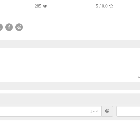
285
5
/
0.0
X
ت