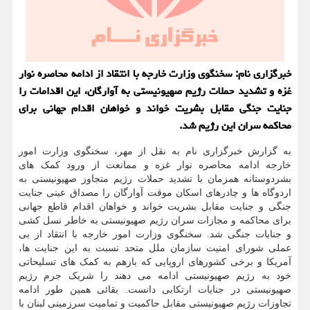
خبرگزاری نام: سخنگوی وزارت خارجه با انتقاد از ادامه محاصره نوار
غزه و تشدید حملات رژیم صهیونیستی به آوارگان، این اقدامات را
جنایت جنگی مقابل بشریت خواند و خواهان اقدام جهانی برای
محاکمه سران این رژیم شد.
به گزارش خبرگزاری نام به نقل از مهر، سخنگوی وزارت امور
خارجه ادامه محاصره نوار غزه و ممانعت از ورود کمک های
بشردوستانه همزمان با تشدید حملات رژیم متجاوز صهیونیستی به
اردوگاه ها و چادرهای اسکان موقت آوارگان را مصداق عینی جنایت
جنگی و جنایت مقابل بشریت خواند و خواهان اقدام قاطع جهانی
برای محاکمه و مجازات سران رژیم صهیونیستی به خاطر نسل کشی
و جنایات جنگی شد. سخنگوی وزارت امور خارجه با انتقاد از بی
عملی شورای امنیت سازمان ملل متحد نسبت به این جنایت ها،
آمریکا و برخی کشورهای اروپایی که بازهم به کمک های تسلیحاتی
خود به رژیم صهیونیستی ادامه می دهند را شریک جرم رژیم
صهیونیستی در جنایات ارتکابی دانست. بقائی همین طور ادامه
تجاوزات رژیم صهیونیستی مقابل حاکمیت و تمامیت سرزمینی لبنان با