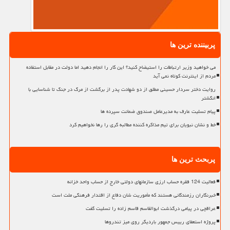
پربیننده ترین ها
می خواهید وزیر ارتباطات را استیضاح کنید؟ این کار را انجام دهید اما دولت در مقابل استفاده
مردم از اینترنت کوتاه نمی آید
روایت دختر سردار حسینی مطلق از دو شهادت پدر از برگشت از مرگ در جنگ تا شناسایی با
انگشتر
پیام تسلیت عارف به مدیرعامل صندوق ضمانت سپرده ها
خط و نشان نبویان برای تیم مذاکره کننده مطالبه گری را رها نخواهیم کرد
پربحث ترین ها
فعالیت 124 فقره حساب ارزی سازمانهای دولتی خارج از حساب واحد خزانه
خبرنگاران رزمندگانی هستند که مأموریت شان دفاع از اقتدار فرهنگی ملت است
عراقچی در پیامی درگذشت ابوالقاسم قاسم زاده را تسلیت گفت
پروژه استعفای رییس جمهور باردیگر روی میز تندروها