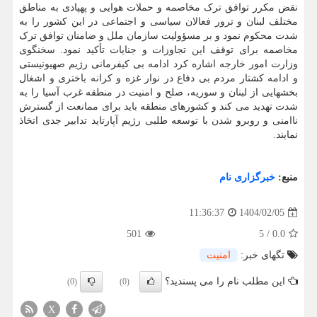
نقض مکرر توافق ترک مخاصمه و حملات هوایی و پهپادی به مناطق
مختلف لبنان و ترور فعالان سیاسی و اجتماعی در این کشور را به
شدت محکوم نمود و بر مسؤولیت سازمان ملل و ضامنان توافق ترک
مخاصمه برای توقف این تجاوزات و جنایات تأکید نمود. سخنگوی
وزارت امور خارجه اشاره کرد ادامه بی کیفرمانی رژیم صهیونیستی
و ادامه کشتار مردم بی دفاع در نوار غزه و کرانه باختری و اشغال
بخشهایی از لبنان و سوریه، صلح و امنیت در منطقه غرب آسیا را به
شدت تهدید می کند و کشورهای منطقه باید برای ممانعت از گسترش
ناامنی و روبرو شدن با توسعه طلبی رژیم آپارتاید تدابیر جدی اتخاذ
نمایند.
منبع:
خبرگزاری نام
1404/02/05
11:36:37
501
5
/
0.0
تگهای خبر:
امنیت
این مطلب نام را می پسندید؟
(0)
(0)
X