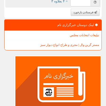
= ۴ بعلاوه ۳
فرستادن بازخورد
لینک دوستان خبرگزاری نام
تبلیغات انتخابات مجلس
مستر گرین وال | مجری و طراح انواع دیوار سبز