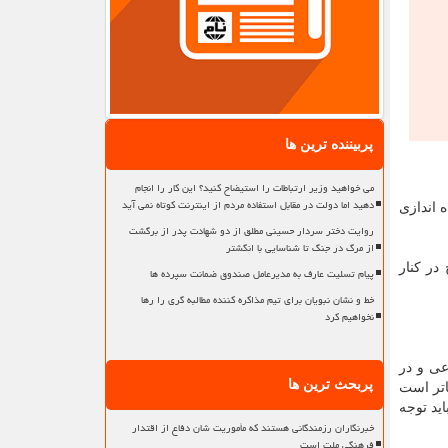
پربیننده ترین ها
می خواهید وزیر ارتباطات را استیضاح کنید؟ این کار را انجام
دهید اما دولت در مقابل استفاده مردم از اینترنت کوتاه نمی آید
 اندازی
روایت دختر سردار حسینی مطلق از دو شهادت پدر از برگشت
از مرگ در جنگ تا شناسایی با انگشتر
در کنار
پیام تسلیت عارف به مدیرعامل صندوق ضمانت سپرده ها
خط و نشان نبویان برای تیم مذاکره کننده مطالبه گری را رها
نخواهیم کرد
عی و در
پربحث ترین ها
اتر است
ید توجه
خبرنگاران رزمندگانی هستند که مأموریت شان دفاع از اقتدار
فرهنگی ملت است