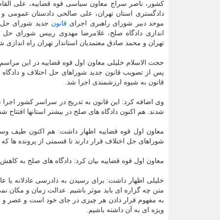
کشور، ناصر سراج معاون سیاسی قوه قضاییه، علی الق
دادگستری استان تهران، علی صالحی دادستان عمومی و ان
موحد دبیر شورای راهبری اجرای
قانون
جدید شورای حل ا
اندازی دادگاه صلح، غلامرضا مهدوی رییس شورای حل ا
تهران و محمد صادق معتمدیان استاندار تهران راه اندازی ش
حجت الاسلام خلیلی معاون اول قوه قضاییه در این مراسم
پس از تصویب قانون جدید شوراهای حل اختلاف و دادگاه 
قانون به شیوه ارزشمندی اجرا شد.
وی اضافه کرد: این قانون به تدریج در سراسر کشور اجرا شد
شدند. هم اکنون دادگاه های صلح در بیشتر استانها افتتاح ش
معاون اول قوه قضاییه اظهار داشت: هم اکنون طیف وس
شوراهای حل اختلاف قرار دارند تا قسمتی از پرونده ها 
معاون اول قوه قضاییه بیان کرد: دادگاه های صلح به کاهش
خلیلی اظهار داشت: برای رسیدن به دادرسی عادلانه یا عا
متن چه گزاره ای باید موثر باشیم. عدالت زمان و مکان 
به مفهوم قرار دادن هر چیزی در جای خود است و عصر و زمان
ویژه ای به آن داشته باشیم.