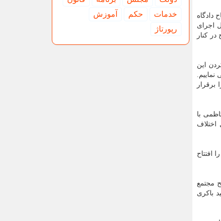
خدمات
حكم
آموزش
 دادگاه
ل اجرای
رپورتاژ
در کنار
ردن این
نماییم.
 برقرار
کاظمی با
اختلاف
 افتتاح
ح مجتمع
د باکری