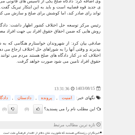
وی اضافه کرد: دادگاه صلح یکی از تاسیس های قانونی می ب
ی جدید قوه قضاییه است و باید به این ابتکار تبریک گ
تواند رای صادر کند، اما کوشش برای صلح و سازش می کند
رئیس مرکز توسعه حل اختلاف کشور اظهار داشت: دادگاه
روش هایی که ضمن احقاق حقوق افراد بی جهت افراد معط
صادقی بیان کرد: از شهروندان خواستارم هنگامی که به دا
بپذیرند و وقتی آنها را به شوراهای حل اختلاف ارجاع می 
اختلاف که در کنار دادگاه های صلح هستند مردم می توانن
حقوق افراد تامین می شود صورت خواهد گرفت.
1403/08/15
13:31:36
تگهای خبر:
امنیت
,
پرونده
,
دادستان
,
دادگا
این مطلب نام را می پسندید؟
(0)
(0)
تازه ترین مطالب مرتبط
خبرنگاران رزمندگانی هستند که مأموریت شان دفاع از اقتدار فرهنگی ملت است