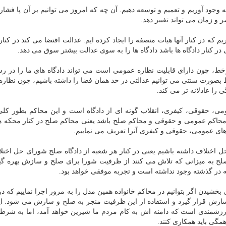
 وجود آوریم و تعمیم و توسعه دهیم. آن چه که امروز می توانیم بر آن پا فشاری
و زمان می تواند تغییر دهد.
م که در کنار آنها هیات منصفه را ایجاد کرده ایم. عدالت اقتضا می کند در کنا
ر کنار دادگاه ها باشد دادگاه ها را به سوی عدالت بیشتر سوق می دهد.
رخط، چون دارای قابلیت نظاره عمومی است می تواند دادگاه های ما را در ر
خط بصورت سنتی می توانیم عدالتی در حد همان فضا را داشته باشیم، چون نظار
را عادلانه تر می کند.
ومی، حقوقی، کیفری، انقلاب گونه ای از دادگاه است و این محاکم بطور کلی
 محاکم عمومی و حقوقی و محاکم صلح باشد یعنی محاکم صلح در کنار محکه ه
های عمومی، حقوقی و کیفری آنرا تعریف می نماییم.
حل اختلاف داشته باشیم یعنی در کنار هر شعبه از دادگاه صلح شورای حل اختل
 صلح به میزانی که تلاش می کنند از ظرفیت شورا برای صلح و سازش بهره گیر
 در گذشته وجود نداشته است و تجربه موفقی خواهد بود.
بخشیدن اگر بتوانیم در محاکم خانواده همین مدل را به مرور اجرا نماییم که در
 سازش قرار گیرد و استفاده از این ظرفیت منجر به صلح و سازش می شود. ا
رزشمندی است که دامنه اش به کام مردم ما شیرین خواهد آمد، اما به شرط
مگی باید همکاری کنند.