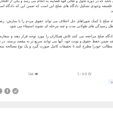
اشد که در دوره تحول و تعالی قوه قضاییه به انجام می رسد و یکی از افتخار
فت. فلسفه وجودی تشکیل دادگاه های صلح این است که ضمن این که دادگاه ا
.
 صلح با کمک شوراهای حل اختلاف می تواند حقوق مردم را با سازش، رضا
ل رسیدگی های طولانی مدت و چند مرحله ای نشوند استیفاء می شود.
دگاه صلح مراجعه می کنند تلاش همکاران را مورد توجه قرار دهند و سفارش 
دهند ضمن حفظ حقوق و نوبت خود، آنها می توانند سریع تر به مقصد برسند. در 
د مطالب خودرا مطرح کنند تا تحقیقات کامل صورت گیرد و یک نوع مصالحه منص
544
5
/
0.0
ه
X