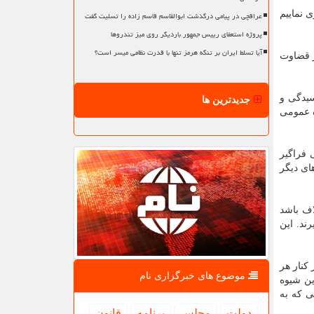
 نماییم
عراقچی در پیامی درگذشت ابوالقاسم قاسم زاده را تسلیت گفت
پروژه استعفای رییس جمهور باردیگر روی میز تندروها
آیا تسلط ایران بر تنگه هرمز تنها با قدرت نظامی میسر است؟
ر قضاوت
سیدگی و
جدیدترین ها
ه عمومی
 فراگیر
ای دیگر
اف باشد
ند. این
 کنار هر
موضوع های خبرگزاری نام
ین شیوه
ی که به
دولت
مجلس
برنامه
قانون