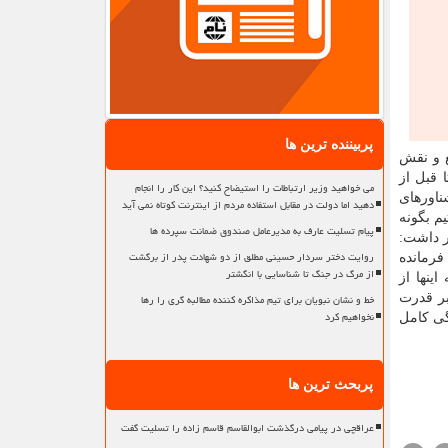
پربیننده ترین ها
 موضع و نقش
 قبل از
می خواهید وزیر ارتباطات را استیضاح کنید؟ این کار را انجام
ناورهای
دهید اما دولت در مقابل استفاده مردم از اینترنت کوتاه نمی آید
م بگونه
پیام تسلیت عارف به مدیرعامل صندوق ضمانت سپرده ها
ر داشت:
روایت دختر سردار حسینی مطلق از دو شهادت پدر از برگشت
فرمانده
از مرگ در جنگ تا شناسایی با انگشتر
ینها از
خط و نشان نبویان برای تیم مذاکره کننده مطالبه گری را رها
بر قدرت
نخواهیم کرد
گی کامل
پربحث ترین ها
عراقچی در پیامی درگذشت ابوالقاسم قاسم زاده را تسلیت گفت