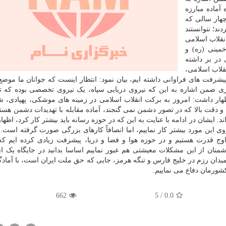
آماده مبارزه
چهار سالی که
د؛ نتوانستند
انقلاب اسلامی
مینی (ره) و
 در بر داشته
لاب اسلامی،
 مشکلاتی که داشتیم، در این زمان ۴۵ سال، پیشرفت های فراوانی داشته ایم، بیان نمود: انتظار اینست که جوانان ما
ری ضمن اشاره به این که نیروی دریایی سپاه، یک نیروی تخصصی بوده که تا
هار داشت: امروز به برکت انقلاب اسلامی در زمینه های موشکی، پهپادی، ش
دقت بالا که در تصور دشمن نمی گنجند، آماده مقابله با تهدیدات دشمن هستی
 ایشان در ادامه با عنایت به این که در حوزه رسانه باید بیشتر کار کرد، اظها
روی این مورد بیشتر کار نماییم، اما انصافاً کارهای بزرگی صورت گرفته است. 
وج قدرت هستیم و در حوزه هوا و فضا و دریا، پیشرفت زیادی کرده ایم که ا
نان از این مشکلات معیشتی هم عبور نماییم اساسا بدانید در جایگاه یک ا
میدان رزم در خلیج فارس و تنگه هرمز، جایی که حق ملت ایران است، با آماد
کشورمان دفاع می نماییم.
662
5
/
0.0