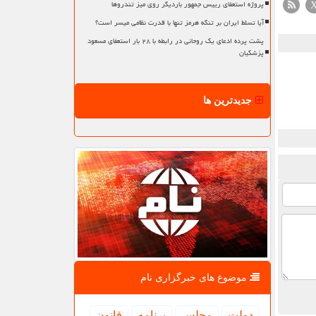
پروژه استعفای رییس جمهور باردیگر روی میز تندروها
آیا تسلط ایران بر تنگه هرمز تنها با قدرت نظامی میسر است؟
پشت پرده ادعای یک روحانی در رابطه با ۲۸ بار استعفای مسعود
پزشکیان
جدیدترین ها
موضوع های خبرگزاری نام
دولت
مجلس
برنامه
قانون