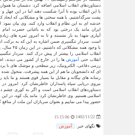
دستاوردهای انقلاب اسلامی اضافه کرد: دشمنان ما همواره 
با این انقلاب بوده تا آنرا شکست دهند اما در این چهل و 
پشت سرگذاشتیم، با همه سختی ها و مشکلانی که ایجاد کردن
خدشه ای به این نظام و انقلاب وارد کنند. وی بیان نمود: 
ایران مانند یک درختی بود که به باغبانی حضرت امام خ
آبیاری شهدا به بار نشسته و تا به امروز ثمره های زیادی
است. سردار تنگسیری ضمن اشاره به این که به برکت انق
با وجود همه
انقلاب اسلامی را بیشتر از پیش درک کنند. سردار تنگسی
انقلاب حتی
آموزش
ها را در خارج از کشور می دیدند، اظ
رزمی دفاعی، الکترونیک، زیر سطحی و موشک های با برد و 
ای که دانشجویان ما هم از این همه پیشرفت، متحول شده اند.
رسانه های بیگانه و مقابل ما بسیار قوی هستند و ما باید 
نیروی دریایی سپاه پاسداران خاطرنشان کرد: امروز در ا
دستاوردهای انقلاب اسلامی است و اگر به کوری چشم دشم
اسلامی هستیم. وی خاطرنشان کرد: مانند یک کوه، در این 
حضور پیدا می نماییم و بعنوان سربازان این ملت از منافع 
1402/11/22
15:15:06
تگهای خبر:
آموزش