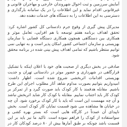
آمایش سرزمین و ثبت احوال شهروندان خارجی و مهاجران قانونی و
غیرقانونی اقدام نماید و این اطلاعات را در یک سامانه بارگذاری و
دسترسی به این اطلاعات را به دستگاه های خدمات دهنده دهد.
مدیرکل پیش گیری از وقوع جرم دادستانی کل کشور اشاره کرد:
تحقق اهداف برنامه هفتم توسعه با هم افزایی، تعامل موثر و
همکاری بین دستگاهی همچون همکاری دستگاه قضایی با سازمان
بهزیستی و سازمان اجتماعی کشور امکان پذیر است و به تنهایی نمی
توانیم منتظر باشیم که تمامی اهداف پیش بینی شده در برنامه محقق
شود.
صادقی در بخش دیگری از صحبت های خود با اعلان اینکه با تشکیل
قرارگاهی در شهرداری و حضور موثر در دادستانی تهران و جدیت
بهزیستی اقدامات اثربخشی شروع شده است، اظهار داشت:
امیدواریم بتوانیم بصورت مداوم شاهد آثار مطلوب اجرای این طرح
باشیم. مقابله هدفمند با کار کودک باید صورت گیرد و از تمرکز بر
کودک کار باید اجتناب نماییم. مقابله با کودک کار شاید اثربخش نباشد
و آن چه مهمست این است که باید با کار کودک برخورد شود. آن چه
در خیابان ها مشاهده می شود قسمت نمایان کار کودک است. بخش
ناپیدای آن عمدتاً در کارگاه هایی است که بستر بهره کشی و
سواستفاده از کودک را فراهم نموده است. تاکید ما نیز باید بر این
قسمت باشد چونکه بر طبق آمارها بیش از ۸۰ درصد کودکان کار در