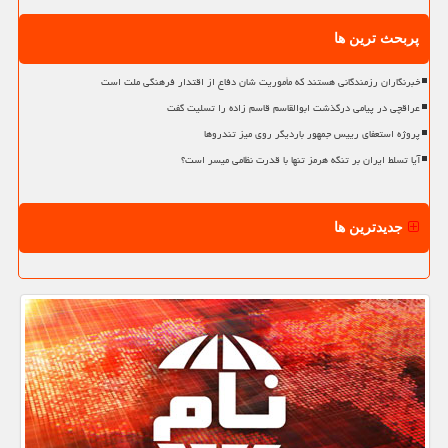
پربحث ترین ها
خبرنگاران رزمندگانی هستند که مأموریت شان دفاع از اقتدار فرهنگی ملت است
عراقچی در پیامی درگذشت ابوالقاسم قاسم زاده را تسلیت گفت
پروژه استعفای رییس جمهور باردیگر روی میز تندروها
آیا تسلط ایران بر تنگه هرمز تنها با قدرت نظامی میسر است؟
جدیدترین ها