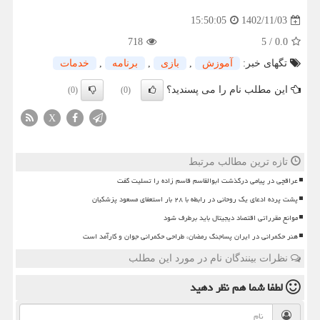
1402/11/03
15:50:05
718
5
/
0.0
تگهای خبر:
آموزش
,
بازی
,
برنامه
,
خدمات
این مطلب نام را می پسندید؟
(0)
(0)
X
تازه ترین مطالب مرتبط
عراقچی در پیامی درگذشت ابوالقاسم قاسم زاده را تسلیت گفت
پشت پرده ادعای یک روحانی در رابطه با ۲۸ بار استعفای مسعود پزشکیان
موانع مقرراتی اقتصاد دیجیتال باید برطرف شود
هنر حکمرانی در ایران پساجنگ رمضان، طراحی حکمرانی جوان و کارآمد است
نظرات بینندگان نام در مورد این مطلب
لطفا شما هم
نظر دهید