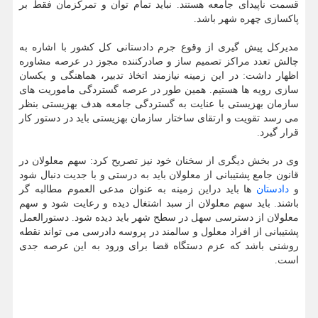
قسمت ناپیدای جامعه هستند. نباید تمام توان و تمرکزمان فقط بر
پاکسازی چهره شهر باشد.
مدیرکل پیش گیری از وقوع جرم دادستانی کل کشور با اشاره به
چالش تعدد مراکز تصمیم ساز و صادرکننده مجوز در عرصه مشاوره
اظهار داشت: در این زمینه نیازمند اتخاذ تدبیر، هماهنگی و یکسان
سازی رویه ها هستیم. همین طور در عرصه گستردگی ماموریت های
سازمان بهزیستی با عنایت به گستردگی جامعه هدف بهزیستی بنظر
می رسد تقویت و ارتقای ساختار سازمان بهزیستی باید در دستور کار
قرار گیرد.
وی در بخش دیگری از سخنان خود نیز تصریح کرد: سهم معلولان در
قانون جامع پشتیبانی از معلولان باید به درستی و با جدیت دنبال شود
و
دادستان
ها باید دراین زمینه به عنوان مدعی العموم مطالبه گر
باشند. باید سهم معلولان از سبد اشتغال دیده و رعایت شود و سهم
معلولان از دسترسی سهل در سطح شهر باید دیده شود. دستورالعمل
پشتیبانی از افراد معلول و سالمند در پروسه دادرسی می تواند نقطه
روشنی باشد که عزم دستگاه قضا برای ورود به این عرصه جدی
است.