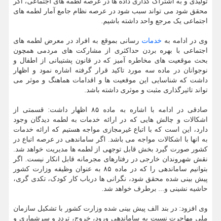
تولیدی و به اشتراک گذاری داده ها در عرصه لطمه های اجتماعی، اگر
محقق شود می تواند سبب شود در عرصه نظام جامع آمار لطمه های
اجتماعی یک مرجع واحد داشته باشیم.
وی در ادامه به
خدمات
رسانی بموقع به افراد در معرض لطمه های
اجتماعی با بهره بردن حداکثری از مشارکت های مردمی همچون
بحث موقعیت های مخاطره آمیز که در قانون پشتیبانی از اطفال و
نوجوانان در ماده سه مورد تاکید قرار گرفته اشاره نمود و اظهار
داشت که شناسایی این موقعیت ها و اقدامات هماهنگ و موثر می
تواند تاثیرگذاری مثبت و موثری داشته باشد.
صادقی در ادامه با اشاره به ماده ۸۵ اظهار داشت: قسمتی از
اشکالات و چالش هایی که در ارائه خدمات به لطمه دیدگان وجود
دارد، این است که با اتباع غیرمجازی مواجه هستیم که ارائه خدمات
به انها با اشکالات مواجه می باشد. اگر ساماندهی در عرصه اتباع در
کشور صورت گیرد بخش قابل توجهی از لطمه ها مدیریت خواهد شد.
نقش شهروندان خارجی در رفتارهای مجرمانه قابل انکار نیست. اگر
بتوانیم ساماندهی را که در ماده ۸۵ به عنوان وظیفه وزارت کشور
پیش بینی شده محقق شود، نگرانی ها درباب کار کودک، تکدی گری،
حاشیه نشینی و... برطرف خواهد شد.
وی افزود: در بند الف پیش بینی شده وزارت کشور با تشکیل سازمان
ملی مهاجرت نسبت به ساماندهی ورود، خروج، تردد و سرشماری و