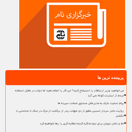
پربیننده ترین ها
می خواهید وزیر ارتباطات را استیضاح کنید؟ این کار را انجام دهید اما دولت در مقابل استفاده
مردم از اینترنت کوتاه نمی آید
پیام تسلیت عارف به مدیرعامل صندوق ضمانت سپرده ها
روایت دختر سردار حسینی مطلق از دو شهادت پدر از برگشت از مرگ در جنگ تا شناسایی با
انگشتر
خط و نشان نبویان برای تیم مذاکره کننده مطالبه گری را رها نخواهیم کرد