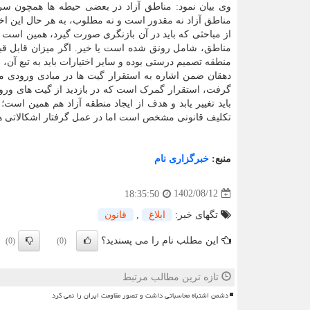
وی بیان نمود: مناطق آزاد در بعضی حیطه ها همچون سرمای
مناطق آزاد نه مقدور است و نه مطلوب، به هر حال این اختی
از مباحثی که باید در آن بازنگری صورت گیرد، همین است که
مناطق، شامل رونق شده است یا خیر. اگر میزان قابل قبول
منطقه تصمیم درستی بوده و سایر اختیارات باید به تبع آن، 
دهقان ضمن اشاره به استقرار گیت ها در مبادی ورودی منط
گرفت، استقرار گمرک است که در بازدید از گیت های و
باید تغییر یابد و هدف از ایجاد منطقه آزاد هم همین است
تکلیف قانونی مشخص است اما در عمل گرفتار اشکالاتی هس
منبع:
خبرگزاری نام
1402/08/12
18:35:50
تگهای خبر:
ابلاغ
,
قانون
این مطلب نام را می پسندید؟
(0)
(0)
تازه ترین مطالب مرتبط
دشمن اشتباه محاسباتی داشت و تصور مقاومت ایران را نمی کرد