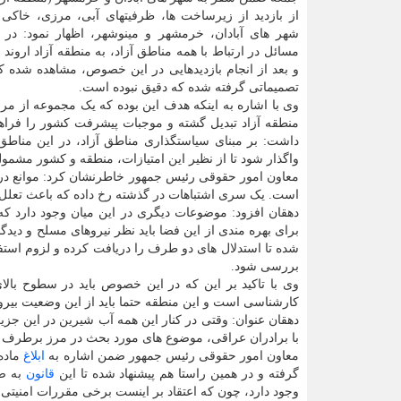
از بازدید از زیرساخت ها، ظرفیتهای آبی، مرزی، خاکی 
شهر های آبادان، خرمشهر و مینوشهر، اظهار نمود: در 
مسائل در ارتباط با همه مناطق آزاد، به منطقه آزاد اروند
و بعد از انجام بازدیدهایی در این خصوص، مشاهده شده ک
تصمیماتی گرفته شده که دقیق نبوده است.
وی با اشاره به اینکه هدف این بوده که یک مجموعه از مر
منطقه آزاد تبدیل گشته و موجبات پیشرفت کشور را فراهم
داشت: بر مبنای سیاستگذاری مناطق آزاد، در این مناطق
واگذار شود تا از نظیر این امتیازات، منطقه و کشور مشم
معاون امور حقوقی رئیس جمهور خاطرنشان کرد: موانع در من
است. یک سری اشتباهات در گذشته رخ داده که باعث تعل
دهقان افزود: موضوعات دیگری در این میان وجود دارد که د
برای بهره مندی از این فضا باید نظر نیروهای مسلح و دیدگ
شده تا استدلال های دو طرف را دریافت کرده و لزوم است
بررسی شود.
وی با تاکید بر این که در این خصوص باید در سطوح بالای
کارشناسی است و این منطقه حتما باید از این وضعیت بیرو
دهقان عنوان: وقتی در کنار این همه آب شیرین در این جزیره
با برادران عراقی، موضوع های مورد بحث در مرز برطرف و
معاون امور حقوقی رئیس جمهور ضمن اشاره به
ابلاغ
گرفته و در همین راستا هم پیشنهاد شده تا این
قانون
به صو
وجود دارد، چون که اعتقاد بر اینست برخی مقررات امنیتی، 