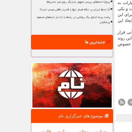
پروژه استعفای رییس جمهور باردیگر روی میز تندروها
ارات به
آیا تسلط ایران بر تنگه هرمز تنها با قدرت نظامی میسر است؟
ت و یکی
رای این
پشت پرده ادعای یک روحانی در رابطه با ۲۸ بار استعفای مسعود
جاد این
پزشکیان
بی قرار
ین روند
جدیدترین ها
ین خصوص
موضوع های خبرگزاری نام
دولت
مجلس
برنامه
قانون