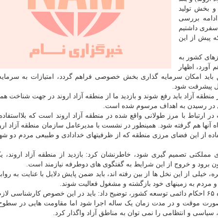
و بخش تولید
ادامه بررسی
 سفری داشتیم
ه پیش از این
زهای کشور به
 آورد، اظهار
 باید امکان سرمایه گذاری بخش خصوصی فراهم گردد، امتیازات به سرمایه
ول پیشرفت شود.
طقه آزاد باید رفع شوند و بازدید ما از منطقه آزاد اروند در جهت شناخت همی
ل در رسیدن به اهداف مرسوم شده است.
ر ارتباط با مرز طولانی واقع شده در منطقه آزاد اروند است که بلااستفاده 
اه آنها هم گرفته شود. همینطور در نشست با مدیرعامل سازمان منطقه آزاد ارو
فاده از این فضای مرزی منطقه که از ظرفیتهای خدادادی و طبیعی مردم دو ش
 مملکتی تصمیم گیری شود، خاطرنشان کرد: بازدید از منطقه آزاد اروند، یک
ن برود و خروج از این شرایط به گفتگوی های دوطرفه نیازمند است.
، خیلی از این نخل ها از بین رفته اند، باید ضمن پایش دلایل با عنایت به روا
 مردم به زمینهای خود بازگشته و مشغول فعالیت شوند.
ماده ۶۵ احکام دائمی توسعه کشور، توضیح داد: باید در این خصوص کارشناسی ل
رت موقت و در مدت زمان یک ساله اجرا شود اما مقاومت هایی در سطوح 
سیاسی و انتظامی را نمی توان به مناطق آزاد واگذار کرد.