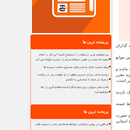
پربیننده ترین ها
 گذاران
می خواهید وزیر ارتباطات را استیضاح کنید؟ این کار را انجام
ن موانع
دهید اما دولت در مقابل استفاده مردم از اینترنت کوتاه نمی آید
پیام تسلیت عارف به مدیرعامل صندوق ضمانت سپرده ها
مانده و
روایت دختر سردار حسینی مطلق از دو شهادت پدر از برگشت
ند مقرر
از مرگ در جنگ تا شناسایی با انگشتر
هر است،
خط و نشان نبویان برای تیم مذاکره کننده مطالبه گری را رها
نخواهیم کرد
 بازدید
بط حسنه
پربحث ترین ها
ازم صورت
استانی
عراقچی در پیامی درگذشت ابوالقاسم قاسم زاده را تسلیت گفت