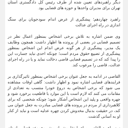
دیگر راهبردهای تعیین شده از طرف رئیس کل دادگستری استان
تهران برای مدیران واحدها و حوزه های قضایی بود.
راهبرد چهاردهم؛ پیشگیری از عرض اندام سودجویان برای سنگ
اندازی در راه اجرای عدالت
وی ضمن اشاره به تلاش برخی اشخاص بمنظور اعمال نظر در
تصمیم قضایی در بعضی از پرونده ها اظهار داشت: همچون وظایف
یک مدیر، پیشگیری از هر گونه عرض اندام این اشخاص بمنظور
پیشگیری از تضییع حقوق مردم است؛ چونکه احدی نباید جسارت این
را پیدا کند که در تصمیم قضایی قاضی دخالت نماید و یا در راه اجرای
عدالت، قاضی را مرعوب کند.
القاصی در ادامه به جعل عنوان برخی اشخاص بمنظور تاثیرگذاری بر
فرایندهای قضایی اشاره نمود و اظهار داشت: گاهی اوقات مشاهده
می شود که برخی اشخاص به دروغ خودرا منتسب به تعدادی از
مقامات می کنند که لازم است با این موارد با قاطعیت برخورد شود و
چهره واقعی و پلید این اشخاص آشکار شود؛ چونکه شخصی که برای
کلاهبرداری از مردم در پرونده های قضایی مبادرت به جعل عنوان می
کند، در حقیقت بدنبال مخدوش کردن چهره عدلیه است و نباید از کنار
او به آسانی گذشت.
سه راهبرد القاصی برای ارتقا بیش از پیش مجموعه قضایی استان