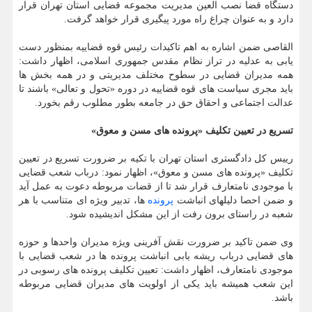
دستگاه قضا نصب العین مدیریت مجموعه قضایی استان تهران قرار
دارد و به عنوان چراغ راه مورد پیگیری قرار خواهد گرفت.
القاصی ضمن اشاره به اهم تاکیدات رئیس قوه قضاییه بمنظور دست
یابی به عدلیه در تراز نظام مقدس جمهوری اسلامی، اظهار داشت:
همه مدیران قضایی در سطوح مختلف مدیریتی و در همه بخش ها
باید مجری سیاست های قوه قضاییه در دوره «تحول و تعالی» باشند تا
عدالت اجتماعی و احقاق حق در جامعه بطور مطلوب رقم بخورد.
تسریع در تعیین تکلیف «پرونده های مسن و معوق»
رییس کل دادگستری استان تهران با تکیه بر ضرورت تسریع در تعیین
تکلیف «پرونده های مسن و معوق»، اظهار نمود: درباب شعب قضایی
با موجودی نامتعارف قرار شد تا از قضات مربوطه دعوت به عمل آید
و ضمن احصا دلیلهای انباشت
پرونده
ها، تدبیر ویژه ای متناسب با هر
شعبه در راستای برون رفت از این مشکل اندیشیده شود.
وی ضمن تاکید بر ضرورت نقش آفرینی ویژه مدیران واحدها و حوزه
های قضایی درباب ریشه یابی انباشت پرونده ها در شعب قضایی با
موجودی نامتعارف، اظهار داشت: تعیین تکلیف پرونده های رسوبی در
این شعب همیشه باید یکی از اولویت های مدیران قضایی مربوطه
باشد.