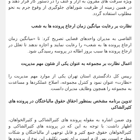
ویژه سرقت های مقرون به آزار و عنف را در دستور کار قرار دهند و
در همین زمینه از ظرفیت شوراهای جلوگیری از وقوع جرم به نحو
مطلوب استفاده گردد.
نظارت بر رعایت میانگین زمان ارجاع پرونده ها به شعب
القاصی به مدیران واحدهای قضایی تصریح کرد: تا «میانگین زمان
ارجاع پرونده ها به شعب» را رعایت نمایند و اجازه ندهند تا تعلل در
ارجاع پرونده ها سبب بروز اطاله در پروسه رسیدگی شود.
اعمال نظارت بر مجموعه به عنوان یکی از شئون مهم مدیریت
رییس کل دادگستری استان تهران یکی از موارد مهم مدیریت را
«نظارت» عنوان نمود و کنترل مجموعه، اصلاح عملکردها و مساعدت
به مجموعه را همچون وظایف مدیران دانست.
تدوین برنامه مشخص بمنظور احقاق حقوق مالباختگان در پرونده های
کثیرالشاکی
وی ضمن اشاره به مقوله پرونده های کثیرالشاکی و کثیرالخواهان،
اظهار داشت: با توجه به این که در پرونده های کثیرالشاکی و
کثیرالخواهان حقوق جمع کثیر و قابل توجهی از مالباختگان و شکات
مطرح است، پس لازم است برای تعیین تکلیف این نوع از پرونده ها