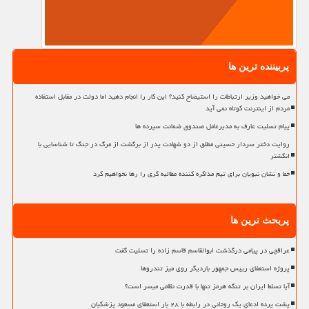
پربیننده ترین ها
می خواهید وزیر ارتباطات را استیضاح کنید؟ این کار را انجام دهید اما دولت در مقابل استفاده
مردم از اینترنت کوتاه نمی آید
پیام تسلیت عارف به مدیرعامل صندوق ضمانت سپرده ها
روایت دختر سردار حسینی مطلق از دو شهادت پدر از برگشت از مرگ در جنگ تا شناسایی با
انگشتر
خط و نشان نبویان برای تیم مذاکره کننده مطالبه گری را رها نخواهیم کرد
پربحث ترین ها
عراقچی در پیامی درگذشت ابوالقاسم قاسم زاده را تسلیت گفت
پروژه استعفای رییس جمهور باردیگر روی میز تندروها
آیا تسلط ایران بر تنگه هرمز تنها با قدرت نظامی میسر است؟
پشت پرده ادعای یک روحانی در رابطه با ۲۸ بار استعفای مسعود پزشکیان