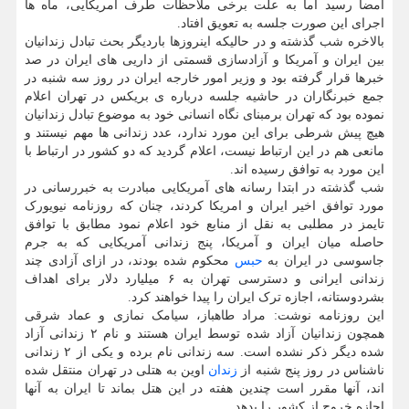
امضا رسید اما به علت برخی ملاحظات طرف آمریکایی، ماه ها
اجرای این صورت جلسه به تعویق افتاد.
بالاخره شب گذشته و در حالیکه اینروزها باردیگر بحث تبادل زندانیان
بین ایران و آمریکا و آزادسازی قسمتی از داریی های ایران در صد
خبرها قرار گرفته بود و وزیر امور خارجه ایران در روز سه شنبه در
جمع خبرنگاران در حاشیه جلسه درباره ی بریکس در تهران اعلام
نموده بود که تهران برمبنای نگاه انسانی خود به موضوع تبادل زندانیان
هیچ پیش شرطی برای این مورد ندارد، عدد زندانی ها مهم نیستند و
مانعی هم در این ارتباط نیست، اعلام گردید که دو کشور در ارتباط با
این مورد به توافق رسیده اند.
شب گذشته در ابتدا رسانه های آمریکایی مبادرت به خبررسانی در
مورد توافق اخیر ایران و امریکا کردند، چنان که روزنامه نیویورک
تایمز در مطلبی به نقل از منابع خود اعلام نمود مطابق با توافق
حاصله میان ایران و آمریکا، پنج زندانی آمریکایی که به جرم
جاسوسی در ایران به
حبس
محکوم شده بودند، در ازای آزادی چند
زندانی ایرانی و دسترسی تهران به ۶ میلیارد دلار برای اهداف
بشردوستانه، اجازه ترک ایران را پیدا خواهند کرد.
این روزنامه نوشت: مراد طاهباز، سیامک نمازی و عماد شرقی
همچون زندانیان آزاد شده توسط ایران هستند و نام ۲ زندانی آزاد
شده دیگر ذکر نشده است. سه زندانی نام برده و یکی از ۲ زندانی
ناشناس در روز پنج شنبه از
زندان
اوین به هتلی در تهران منتقل شده
اند، آنها مقرر است چندین هفته در این هتل بماند تا ایران به آنها
اجازه خروج از کشور را بدهد.