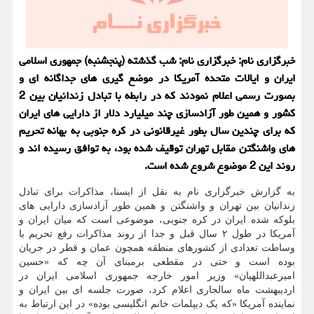
خبرگزاری نام: خبرگزاری نام: شب گذشته (پنجشنبه) جمهوری اسلامی
ایران و ایالات متحده آمریکا در موضع گیری های جداگانه ای و
بصورت رسمی اعلام نمودند که در رابطه با تبادل زندانیان بین 2
کشور و همین طور آزادسازی چند میلیارد دلار از دارایی های ایران
که برای چندین سال بطور غیرقانونی در کره جنوبی به بهانه تحریم
های واشنگتن مقابل تهران توقیف شده بود، به توافق رسیده اند و
روند این 2 موضوع شروع شده است.
به گزارش خبرگزاری نام به نقل از ایسنا، مذاکرات برای تبادل
زندانیان بین تهران و واشنگتن و همین طور آزادسازی دارایی های
بلوکه شده ایران در کره جنوبی، موضوعی است که میان ایران و
آمریکا در طول ۲ سال قبل و جدا از روند مذاکرات رفع تحریم با
وساطت تعدادی از کشورهای منطقه همچون عمان و قطر در جریان
بوده است و حتی در مقطعی برمبنای آن چه که «حسین
امیرعبداللهیان» وزیر امور خارجه جمهوری اسلامی ایران در
اردیبهشت ماه سالجاری اعلام کرد، صورت جلسه ای بین ایران و
نماینده آمریکا «که یک دیپلمات خانم انگلیسی بوده» در این ارتباط به