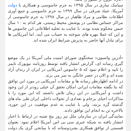
سیامک نمازی در سال ۱۳۹۵ به جرم جاسوسی و همکاری با
دولت
آمریکا، عماد شرقی در سال ۱۳۹۹ به جرم جاسوسی و جمع آوری
اطلاعات نظامی و مراد طاهباز در سال ۱۳۹۸ به جرم جاسوسی از
مراکز حساس نظامی در پوشش محیط زیستی، هر کدام به ۱۰ سال
حبس محکوم شده بودند. با عنایت به تخلیه اطلاعاتی این جاسوس ها
و این که عملا مهره های سوخته به حساب می آیند، اما آمریکایی ها
برای تبادل آنها حاضر به پذیرش شرایط ایران شده اند.
«آدرین واتسون» سخنگوی شورای امنیت ملی آمریکا در یک موضع
گیری رسانه ای، گزارش انتشار یافته توسط روزنامه نیویورک تایمز
را تایید و اعلام نمود که ۵ جاسوس آمریکایی در ایران از زندان آزاد
شده اند و الان در حصر خانگی به سر می برند.
در ادامه اظهارنظر رسانه ها و مقامات آمریکایی در مورد این توافق
که بنا بگفته مقامات ایرانی امکان تحقق آن خیلی زودتر از این وجود
داشت و آمریکایی در این زمان تلاش داشتند که این مورد را با
مذاکرات احیای برجام و تعدادی از تحولات داخلی ایران طی ماه های
گذشته گره بزنند، ولی با عنایت به عدم موفقیت در این حوزه،
بالاخره تن به انجام این توافق دادند.
نمایندگی ایران در سازمان ملل نیز روز پنج شنبه در ارتباط با اخبار
انتشار یافته به شبکه خبری سی بی اس آمریکا اعلام نمود: بعنوان
قسمتی از توافق همکاری بشردوستانه که با میانجی گری یک دولت