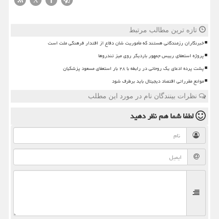
X
تازه ترین مطالب مرتبط
خبرنگاران رزمندگانی هستند که مأموریت شان دفاع از اقتدار فرهنگی ملت است
پروژه استعفای رییس جمهور باردیگر روی میز تندروها
پشت پرده ادعای یک روحانی در رابطه با ۲۸ بار استعفای مسعود پزشکیان
موانع مقرراتی اقتصاد دیجیتال باید برطرف شود
نظرات بینندگان نام در مورد این مطلب
لطفا شما هم
نظر دهید