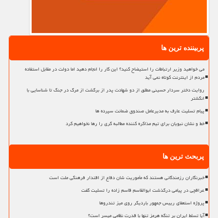
پربیننده ترین ها
می خواهید وزیر ارتباطات را استیضاح کنید؟ این کار را انجام دهید اما دولت در مقابل استفاده
مردم از اینترنت کوتاه نمی آید
روایت دختر سردار حسینی مطلق از دو شهادت پدر از برگشت از مرگ در جنگ تا شناسایی با
انگشتر
پیام تسلیت عارف به مدیرعامل صندوق ضمانت سپرده ها
خط و نشان نبویان برای تیم مذاکره کننده مطالبه گری را رها نخواهیم کرد
پربحث ترین ها
خبرنگاران رزمندگانی هستند که مأموریت شان دفاع از اقتدار فرهنگی ملت است
عراقچی در پیامی درگذشت ابوالقاسم قاسم زاده را تسلیت گفت
پروژه استعفای رییس جمهور باردیگر روی میز تندروها
آیا تسلط ایران بر تنگه هرمز تنها با قدرت نظامی میسر است؟