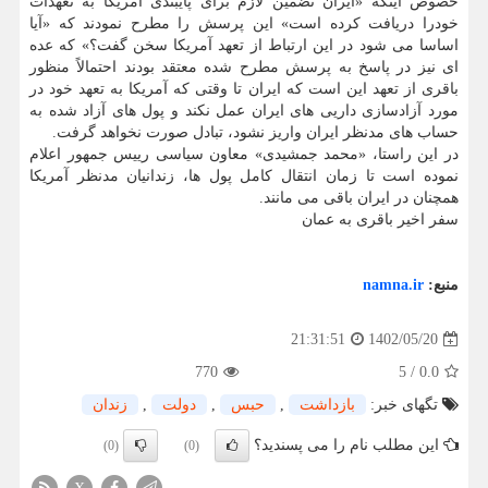
خصوص اینکه «ایران تضمین لازم برای پایبندی آمریکا به تعهدات
خودرا دریافت کرده است» این پرسش را مطرح نمودند که «آیا
اساسا می شود در این ارتباط از تعهد آمریکا سخن گفت؟» که عده
ای نیز در پاسخ به پرسش مطرح شده معتقد بودند احتمالاً منظور
باقری از تعهد این است که ایران تا وقتی که آمریکا به تعهد خود در
مورد آزادسازی داریی های ایران عمل نکند و پول های آزاد شده به
حساب های مدنظر ایران واریز نشود، تبادل صورت نخواهد گرفت.
در این راستا، «محمد جمشیدی» معاون سیاسی رییس جمهور اعلام
نموده است تا زمان انتقال کامل پول ها، زندانیان مدنظر آمریکا
همچنان در ایران باقی می مانند.
سفر اخیر باقری به عمان
منبع:
namna.ir
1402/05/20
21:31:51
770
5
/
0.0
تگهای خبر:
بازداشت
,
حبس
,
دولت
,
زندان
این مطلب نام را می پسندید؟
(0)
(0)