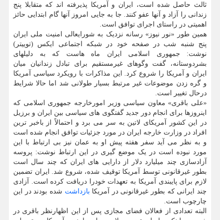
ثالث حاصل شده است، ایران و آمریکا پذیرفته اند که متقابلا پنج
زندانی را آزاد و آنها عفو کنند. جا به جایی امروز آنها گام ابتدایی حائز
اهمیتی در راستای اجرای توافق است.
همین طور «نور نیوز» رسانه نزدیک به شورایعالی امنیت ملی ایران
پنج شنبه شب در صفحه خود در شبکه اجتماعی ایکس (توییتر)
نوشت: جمهوری اسلامی ایران ماه هاست که به دلیلهای
بشردوستانه، گفت وگوهای غیرمستقیم برای تبادل زندانیان میان
ایران و آمریکا را شروع کرد. این مذاکرات با رویکرد سیاسی آمریکا
و گره زدن موضوعات غیر مرتبط بسیار طولانی شد اما حالا شرایط
درحال تغییر است.
«علی باقری» معاون سیاسی وزیر امورخارجه جمهوری اسلامی که
اینروزها برای انجام دور جدید گفتگوی های سیاسی بین ایران و برزیل
در این کشور آمریکای لاتین به سر می برد و احتمالاً از باخبر ترین
افراد در وزارت خارجه ایران در مورد جزئیات توافق انجام شده است
و به نظر می آید سفر هفته پیش او به عمان نیز بی ارتباط با این
مورد نبوده است در یک موضع گیری در این ارتباط نوشت: پروسه
آزادسازی چند میلیارد دلار از دارایی های ایران که چند سال است
بطور غیرقانونی توسط آمریکا توقیف شده، شروع شد. ایران تضمین
لازم برای پایبندی آمریکا به تعهدات خودرا دریافت کرده است. آزادی
چند ایرانی که بطور غیرقانونی در آمریکا
بازداشت
شده بودند در این
چارچوب است.
البته تعدادی از فعالان فضای مجازی پس از این اظهارنظر باقری در