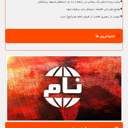
پشت پرده ادعای یک روحانی در رابطه با ۲۸ بار استعفای مسعود پزشکیان
موانع مقرراتی اقتصاد دیجیتال باید برطرف شود
تبعیت از رهبری اطاعت از فرمان امام عصر(عج) است
جدیدترین ها