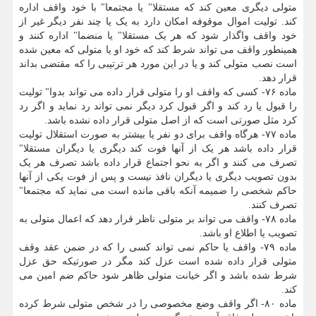
متولی دیگری معین کند که مستقلا" یا مجتمعا" با خود واقف اداره
کند. تولیت اموال موقوفه امکان دارد به یک یا چند نفر دیگر غیر از
خود واقف واگذار شود که هر یک مستقلا" یا منضما" اداره کنند و
همینطور واقف می تواند شرط کند که خود او یا متولی که معین شده
است نصب متولی کند و یا در این مورد هر ترتیبی را که مقتضی بداند
قرار دهد.
ماده ۷۶- کسی که واقف او را متولی قرار داده می تواند بدوا" تولیت
را قبول یا رد کند و اگر قبول کرد دیگر نمی تواند رد نماید و اگر رد
کرد مثل صورتی است که از اصل متولی قرار داده نشده باشد.
ماده ۷۷- هرگاه واقف برای دو نفر یا بیشتر به صورت استقلال تولیت
قرار داده باشد هر یک از آنها فوت کند دیگری یا دیگران مستقلا"
تصرف می کنند و اگر به نحو اجتماع قرار داده باشد تصرف هر یک
بدون تصویب دیگری یا دیگران نافذ نیست و پس از فوت یکی از آنها
حاکم شخصی را ضمیمه آنکه باقی مانده است می نماید که مجتمعا"
تصرف کنند.
ماده ۷۸- واقف می تواند بر متولی ناظر قرار دهد که اعمال متولی به
تصویب یا اطلاع او باشد.
ماده ۷۹- واقف یا حاکم نمی تواند کسی را که در ضمن عقد وقف
متولی قرار داده شده است عزل کند مگر در صورتیکه حق عزل
شرط شده باشد و اگر خیانت متولی ظاهر شود حاکم ضم امین می
کند.
ماده ۸۰- اگر واقف وضع مخصوصی را در شخص متولی شرط کرده