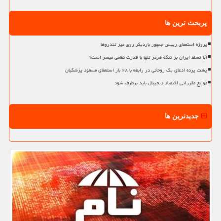
پربحث ترین ها
پروژه استعفای رییس جمهور باردیگر روی میز تندروها
آیا تسلط ایران بر تنگه هرمز تنها با قدرت نظامی میسر است؟
پشت پرده ادعای یک روحانی در رابطه با ۲۸ بار استعفای مسعود پزشکیان
موانع مقرراتی اقتصاد دیجیتال باید برطرف شود
جدیدترین ها