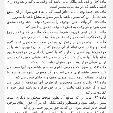
ماده ۵۷- واقف باید مالک مالی باشد که وقف می کند و بعلاوه دارای
اهلیتی باشد که در معاملات معتبر است.
ماده ۵۸- فقط وقف مالی جائز است که با بقاء عین بتوان از آن منتفع
شد شامل این که منقول باشد یا غیر منقول، مشاع باشد یا مفروز.
ماده ۵۹- اگر واقف عین موقوفه را به تصرف وقف ندهد وقف محقق
نمی شود و هر وقت به قبض داد وقف تحقق پیدا می کند.
ماده ۶۰- در قبض فوریت شرط نیست بلکه مادامی که واقف رجوع
از وقف نکرده است هر وقت قبض بدهد وقف تمام می شود.
ماده ۶۱- وقف پس از وقوع آن به نحو صحت و حصول قبض لازم
است و واقف نمی تواند از آن رجوع کند یا در آن تغییری بدهد یا از
موقوف علیهم کسی را خارج کند یا کسی را داخل در موقوف علیهم
نماید یا با آنها شریک کند یا گر در ضمن عقد متولی معین نکرده پس
از آن متولی قرار دهد یا خود بعنوان تولیت دخالت کند.
ماده ۶۲- در صورتیکه موقوف علیهم محصور باشند خود آنها قبض می
کنند و قبض طبقه اولی کافی است و اگر موقوف علیهم غیرمحصور یا
وقف بر مصالح عامه باشد، متولی وقف والا حاکم قبض می کند.
ماده ۶۳- ولی و وصی محجورین از طرف آنها موقوفه را قبض می
کنند و اگر خود واقف تولیت را برای خود قرار داده باشد قبض خود او
کفایت می کند.
ماده ۶۴- مالی را که منافع آن بطور موقت متعلق به دیگری است
میتوان وقف نمود و همینطور وقف ملکی که در آن حق ارتفاق موجود
است جائز است بدون این که به حق مزبور خللی وارد آید.
ماده ۶۵- صحت وقفی که به دلیل اضرار دیان واقف واقع شده باشد