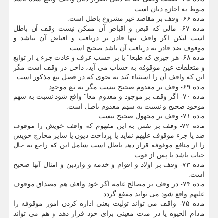
منوط به اجازه دیان است.
ماده ۶۶- وقف بر مقاصد غیر مشروع باطل است.
ماده ۶۷- مالی که قبض و اقباض آن ممکن نیست وقف آن باطل
است لیکن اگر واقف تنها قادر بر دریافت و اقباض آن نباشد و
موقوف ضد قادر به دریافت آن باشد صحیح است.
ماده ۶۸- هر چیزی که طبعا" یا بر حسب عرف و عادت جزء یا از توابع
و متعلقات عین موقوفه به حساب می آید، داخل در وقف است مگر
این که واقف آن را استثناء کند به نحوی که در فصل بیع مذکور است.
ماده ۶۹- وقف بر معدوم صحیح نیست مگر به تبع موجود.
ماده ۷۰- اگر وقف بر موجود و معدوم معا" واقع شود نسبت به سهم
موجود صحیح و نسبت به سهم معدوم باطل است.
ماده ۷۱- وقف بر مجهول صحیح نیست.
ماده ۷۲- وقف بر نفس به این مفهوم که واقف خویش را موقوف
ضد یا جزء موقوف علیهم نماید یا پرداخت دیون یا سایر مخارج خویش
را از منافع موقوفه قرار دهد باطل است شامل این که راجع به حال
حیات باشد یا پس از فوت.
ماده ۷۳- وقف بر اولاد و اقوام و خدمه و واردین و امثال آنها صحیح
است.
ماده ۷۴- در وقف بر مصالح عامه اگر خود واقف هم مصداق موقوف
علیهم واقع شود می تواند منتفع گردد.
ماده ۷۵- واقف می تواند تولیت یعنی اداره کردن امور موقوفه را
مادام الحیوه یا در مدت معینی برای خود قرار دهد و هم می تواند