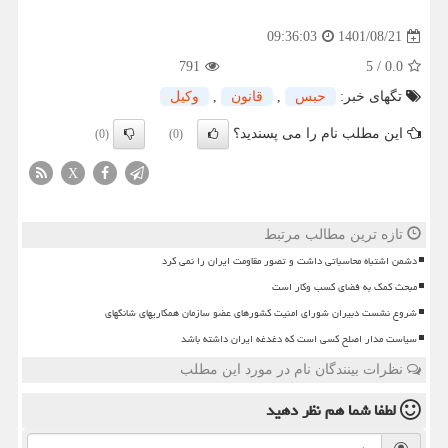
1401/08/21
09:36:03
791
5
/
0.0
تگهای خبر:
حبس
,
قانون
,
وكیل
این مطلب نام را می پسندید؟
(0)
(0)
X
تازه ترین مطالب مرتبط
دشمن اشتباه محاسباتی داشت و تصور مقاومت ایران را نمی کرد
مبحث کمک به فضای کسب وکار است
شروع نشست دبیران شورای امنیت کشورهای عضو سازمان همکاریهای شانگهای
سیاست مدار اصلح کسی است که دغدغه ایران داشته باشد
نظرات بینندگان نام در مورد این مطلب
لطفا شما هم
نظر دهید