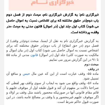
خبرگزاری نام: به گزارش خبرگزاری نام، مبحث دوم از فصل دوم
باب دوم(در حقوق مختلفه که برای اشخاص نسبت به اموال حاصل
می شود) کتاب اول جلد اول (در اموال) قانون مدنی به مبحث «در
وقف» پرداخته است.
به گزارش خبرگزاری نام به نقل از ایسنا، مبحث دوم(در وقف) از
فصل دوم (در حق انتفاع) از باب دوم(در حقوق مختلفه که برای
اشخاص نسبت به اموال حاصل می شود) کتاب اول (در بیان اموال و
مالکیت به صورت کلی) جلد اول (در اموال)
قانون
مدنی از ماده ۵۵
تا ۹۱ در این گزارش مرور می نماییم.
مبحث دوم
در وقف
ماده ۵۵- وقف عبارت است از این که عین مال
حبس
و منافع آن
تسبیل شود.
ماده ۵۶- وقف واقع می شود به ایجاب از سوی واقف بهر لفظی که
صراحتا دلالت بر مفهوم آن کند و قبول طبقه اول از موقوف علیهم یا
قائم مقام قانونی آنها در صورتیکه محصور باشند مثل وقف بر اولاد و
اگر موقوف علیهم غیرمحصور و یا وقف بر مصالح عامه باشد، در این
صورت قبول حاکم شرط است.