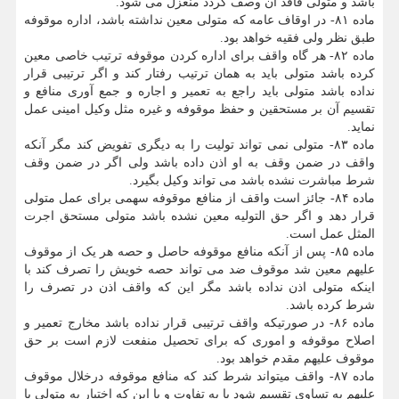
باشد و متولی فاقد آن وصف گردد منعزل می شود.
ماده ۸۱- در اوقاف عامه که متولی معین نداشته باشد، اداره موقوفه
طبق نظر ولی فقیه خواهد بود.
ماده ۸۲- هر گاه واقف برای اداره کردن موقوفه ترتیب خاصی معین
کرده باشد متولی باید به همان ترتیب رفتار کند و اگر ترتیبی قرار
نداده باشد متولی باید راجع به تعمیر و اجاره و جمع آوری منافع و
تقسیم آن بر مستحقین و حفظ موقوفه و غیره مثل وکیل امینی عمل
نماید.
ماده ۸۳- متولی نمی تواند تولیت را به دیگری تفویض کند مگر آنکه
واقف در ضمن وقف به او اذن داده باشد ولی اگر در ضمن وقف
شرط مباشرت نشده باشد می تواند وکیل بگیرد.
ماده ۸۴- جائز است واقف از منافع موقوفه سهمی برای عمل متولی
قرار دهد و اگر حق التولیه معین نشده باشد متولی مستحق اجرت
المثل عمل است.
ماده ۸۵- پس از آنکه منافع موقوفه حاصل و حصه هر یک از موقوف
علیهم معین شد موقوف ضد می تواند حصه خویش را تصرف کند با
اینکه متولی اذن نداده باشد مگر این که واقف اذن در تصرف را
شرط کرده باشد.
ماده ۸۶- در صورتیکه واقف ترتیبی قرار نداده باشد مخارج تعمیر و
اصلاح موقوفه و اموری که برای تحصیل منفعت لازم است بر حق
موقوف علیهم مقدم خواهد بود.
ماده ۸۷- واقف میتواند شرط کند که منافع موقوفه درخلال موقوف
علیهم به تساوی تقسیم شود یا به تفاوت و یا این که اختیار به متولی یا