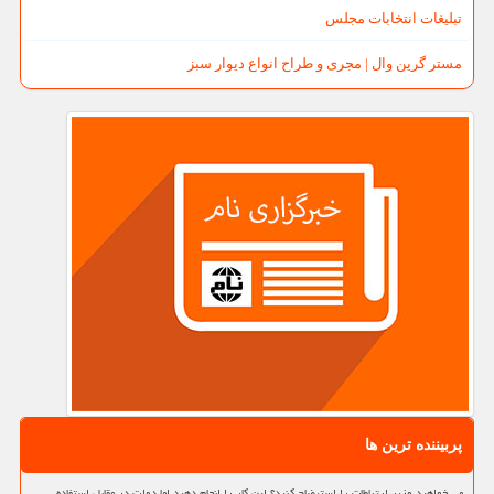
تبلیغات انتخابات مجلس
مستر گرین وال | مجری و طراح انواع دیوار سبز
پربیننده ترین ها
می خواهید وزیر ارتباطات را استیضاح کنید؟ این کار را انجام دهید اما دولت در مقابل استفاده