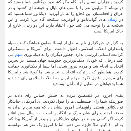
کردید و هزاران انسان را به کام مگر کشاندید. دیکتاتور شما هستید که
در ویتنام ۳ میلیون نفر را با بمب های ناپال و خوشه ای کشتید و در
عراق و افغانستان این فجایع را به بار آوردید. دیکتاتور شما هستید که
در
زندان
های گوانتانامو و ابوغریب شکنجه گاه برپا کردید و این
شکنجه ها را توجیه می کنید چون اعتقاد دارید این دو زندان خارج از
خاک آمریکا است.
به گزارش خبرگزاری نام به نقل از ایسنا؛ معاون هماهنگ کننده سپاه
پاسداران انقلاب اسلامی، اظهار داشت: برای آمریکا و مستکبران
کرامت انسانی ارزشی ندارد. چطور دیگران را به دیکتاتوری
متهم
می
کنید درحال که خودتان دیکتاتورترین حکومت جهان هستید. در بحرین
انتخابات انجام شد و مردم پیروز شدند، اما شما از دیکتاتوری حمایت
کردید، همانطور که در ترکیه انتخابات انجام شد اما کودتا شد و آمریکا
رای مردم را قبول نکرد. مردم ایران به انقلاب اسلامی رای دادند و
شما بدخواهان در مقابل اراده آنان ایستادید.
نقدی افزود: در فلسطین مردم به جنبش حماس رای دادند در
صورتیکه شما رای فلسطینی ها را قبول نکردید. ای آمریکای جنایتکار
تو دیکتاتور هستی. راهپیمایی امروز نشان داد که همه مردم ایران به
صحنه امدند و رای شان مرگ بر انگلیس است. ۱۰ سال پیش اعلام
کردم اگر کسی بتواند در جهان جنایتکارتر و پلیدتر از آمریکا پیدا کند
به او ۱۰ کیلو طلا جایزه می دهم، اما تا امروز یک نفر هم نتوانسته
رژیمی خونخوارتر از آمریکا معرفی نماید.