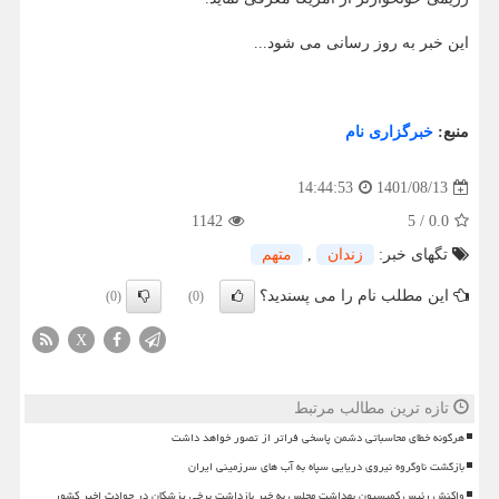
این خبر به روز رسانی می شود...
منبع:
خبرگزاری نام
1401/08/13
14:44:53
1142
5
/
0.0
تگهای خبر:
زندان
,
متهم
این مطلب نام را می پسندید؟
(0)
(0)
X
تازه ترین مطالب مرتبط
هرگونه خطای محاسباتی دشمن پاسخی فراتر از تصور خواهد داشت
بازگشت ناوگروه نیروی دریایی سپاه به آب های سرزمینی ایران
واکنش رئیس کمیسیون بهداشت مجلس به خبر بازداشت برخی پزشکان در حوادث اخیر کشور