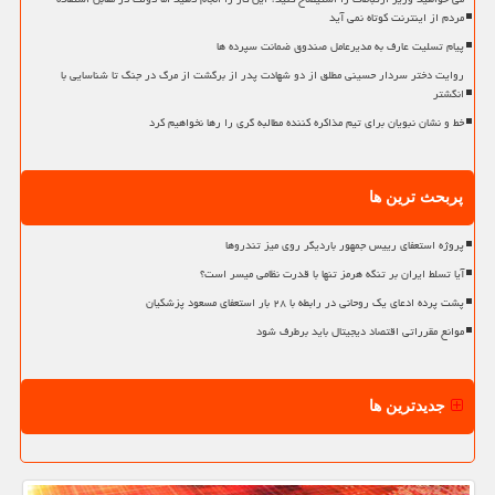
مردم از اینترنت کوتاه نمی آید
پیام تسلیت عارف به مدیرعامل صندوق ضمانت سپرده ها
روایت دختر سردار حسینی مطلق از دو شهادت پدر از برگشت از مرگ در جنگ تا شناسایی با
انگشتر
خط و نشان نبویان برای تیم مذاکره کننده مطالبه گری را رها نخواهیم کرد
پربحث ترین ها
پروژه استعفای رییس جمهور باردیگر روی میز تندروها
آیا تسلط ایران بر تنگه هرمز تنها با قدرت نظامی میسر است؟
پشت پرده ادعای یک روحانی در رابطه با ۲۸ بار استعفای مسعود پزشکیان
موانع مقرراتی اقتصاد دیجیتال باید برطرف شود
جدیدترین ها