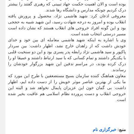
بوده است و الان اهمیت حکمت جهاد تبیینی که رهبری گفتند را بیشتر
درک کردیم چونکه مدارس و دانشگاه رها شدند.
معروفی اذعان کرد: شهید هاشمی نژاد، محصول و پرورش یافته
انقلاب بوده و امروز به درجه شهادت رسید، این شهید شبیه به حججی
بود و این گونه افراد خروجی های انقلاب هستند که نشان داده است
مسیر درستی انتخاب شده است.
وی با اشاره به اینکه شهید هاشمی معامله ای بین خود و خدای
خودش داشت که از زاهدان خارج نشد، اظهار داشت: بین سردار
پاکپور و سید هاشمی نژاد رابطه پدر پسری بود و این دو سنخیت قلبی
با یکدیگر داشتند و تمام کسانی که با سید ارتباط داشتند و عمیقا او را
درک کرده بودند، در مراسم تدفین این شهید بزرگوار خودشان را
رساندند.
معاون هماهنگ کننده سازمان بسیج مستضعفین با طرح این مورد که
ما یکی از بهترین عناصر موثر خویش را از دست داده ایم، اظهار
داشت: بی گمان خون این عزیزان پایمال نخواهد شد و البته این
خروجی انقلاب و دست پرورده نظام اسلامی هم عاقبت بخیر شده
است.
منبع:
خبرگزاری نام