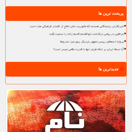
پربحث ترین ها
خبرنگاران رزمندگانی هستند که مأموریت شان دفاع از اقتدار فرهنگی ملت است
عراقچی در پیامی درگذشت ابوالقاسم قاسم زاده را تسلیت گفت
پروژه استعفای رییس جمهور باردیگر روی میز تندروها
آیا تسلط ایران بر تنگه هرمز تنها با قدرت نظامی میسر است؟
جدیدترین ها