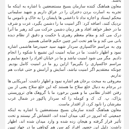
باشند.
معاون هماهنگ کننده سازمان بسیج مستضعفین با اشاره به اینکه ما
تجربه به اسارت بردن دختران را در عراق داریم و شهید سلیمانی
محکم ایستاد و اجازه نداد تا داعشی ها پایشان را به خاک و ناموس ما
نزدیک کنند، اضافه کرد: اگر امنیت ما را دشمن بگیرد، عزت و شرف
ما در خطر خواهد افتاد و هر زمان دشمن حرکت می کند رهبر ما آنرا
درک می کند و مقام معظم رهبری با حکمت و دقیق از نظام دیده
بانی می کند و ما هم تحت امر چنین حکیم فاضلی هستیم.
وی به مراسم خاکسپاری سردار شهید سید حمیدرضا هاشمی اشاره
نمود و اظهار داشت: ما در سایه امنیت این تشییع با شکوه را انجام
دادیم. مگر می شود امنیت نباشد و ما در خیابان افراد را جمع نماییم و
مراسم خاکسپاری را بگیریم؟ ازاین رو ما در امنیت کامل بودیم.
چونکه معتقدیم اگر امنیت نباشد، آسایش و آرامش و حتی عبادت هم
نداریم.
معروفی به مبحث برجان هم اشاره نمود و اظهار داشت: آمریکایی ها
در برجام به دنبال خلع سلاح ما هستند که این خلع سلاح یعنی از بین
رفتن اقتدار نظامی ما و همین برخورد ما با گروهک های تروریستی
پژاک، پ. ک. ک و کومله را که سردار پاکپور در شمال غرب
مقرشان را نابود کرد، از اقتدار ماست.
معاون هماهنگ کننده سازمان بسیج مستضعفین با اشاره به اینکه
جمعیتی که امروز در کف میدان آمده اند، اغتشاش گر نیستند و تحت
تأثیر قرار گرفته و هیجان زده شده و وارد میدان شده اند، اظهار
داشت: دلیل این حضور افراد کم سن هم کوتاهی ما در جهاد تبیین