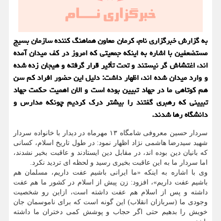
به گزارش خبرگزاری نام، کرمان معاون هماهنگ کننده سازمان بسیج
مستضعفین با اشاره به اینکه جمعیتی که امروز در کف میدان آمده
اند، اغتشاش گر نیستند و تحت تأثیر قرار گرفته و هیجان زده شده
و وارد میدان شده اند، اظهار داشت: دلیل این حضور افراد کم سن
هم کوتاهی ما در جهاد تبیین بوده است و الان اهمیت حکمت جهاد
تبیینی که رهبری گفتند را بیشتر درک کردیم چونکه مدارس و
دانشگاه رها شدند.
سردار حسین معروفی شامگاه ۱۳ مهرماه در دیدار با خانواده سردار
شهید سیدرضا هاشمی نژاد اظهار نمود: در طول تاریخ اسلام، کسانی
که بانیان دین بوده اند، در مقابل دین ایستادند و عاقبت بخیر نشدند،
اما سردار ما به این عاقبت بخیری رسید و لحظه ای تردید نکرد.
وی با اشاره به اینکه «ما ایرانی باشیم عفت داریم، مسلمان هم
باشیم عفت داریم»، افزود: زن پیش از اسلام در کشور ما هم عفت
داشته و پس از اسلام هم عفت داشته است، ازاین رو شخصیت
وجودی ما (سربازان انقلاب) این گونه است که برای ناموسمان جان
خویش را بدهیم حتی اگر حجاب و پوشش کمی دختران ما داشته