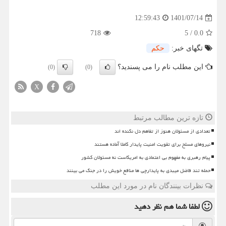
1401/07/14
12:59:43
718
5
/
0.0
تگهای خبر:
حكم
این مطلب نام را می پسندید؟
(0)
(0)
X
تازه ترین مطالب مرتبط
تعدادی از مسئولان هنوز از تفاهم دل نکنده اند
نیروهای مسلح برای تقویت امنیت پایدار کاملا آماده هستند
پیام رهبری به مفهوم بی اعتمادی به امریکاست نه مسئولان کشور
حمله تند فاضل میبدی به پایدارچی ها منافع خویش را در جنگ می بینند
نظرات بینندگان نام در مورد این مطلب
لطفا شما هم
نظر دهید