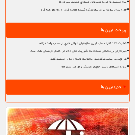
پیام تسلیت عارف به مدیرعامل صندوق ضمانت سپرده ها
خط و نشان نبویان برای تیم مذاکره کننده مطالبه گری را رها نخواهیم کرد
پربحث ترین ها
فعالیت 124 فقره حساب ارزی سازمانهای دولتی خارج از حساب واحد خزانه
خبرنگاران رزمندگانی هستند که مأموریت شان دفاع از اقتدار فرهنگی ملت است
عراقچی در پیامی درگذشت ابوالقاسم قاسم زاده را تسلیت گفت
پروژه استعفای رییس جمهور باردیگر روی میز تندروها
جدیدترین ها