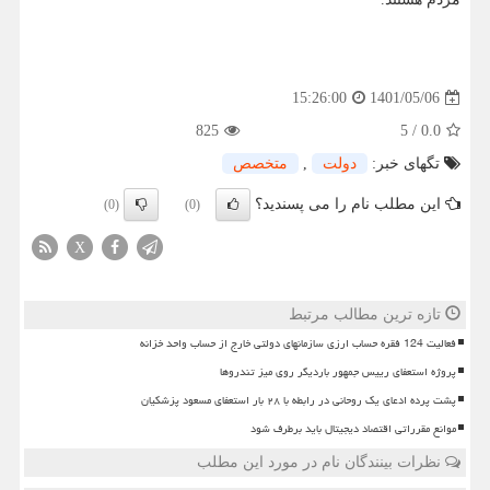
1401/05/06
15:26:00
825
5
/
0.0
تگهای خبر:
دولت
,
متخصص
این مطلب نام را می پسندید؟
(0)
(0)
X
تازه ترین مطالب مرتبط
فعالیت 124 فقره حساب ارزی سازمانهای دولتی خارج از حساب واحد خزانه
پروژه استعفای رییس جمهور باردیگر روی میز تندروها
پشت پرده ادعای یک روحانی در رابطه با ۲۸ بار استعفای مسعود پزشکیان
موانع مقرراتی اقتصاد دیجیتال باید برطرف شود
نظرات بینندگان نام در مورد این مطلب