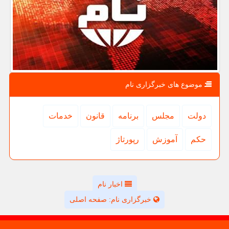
موضوع های خبرگزاری نام
دولت
مجلس
برنامه
قانون
خدمات
حكم
آموزش
رپورتاژ
اخبار نام
خبرگزاری نام: صفحه اصلی