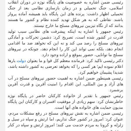
رئیسی ضمن اشاره به خصوصیت های پایگاه نوژه در دوران انقلاب
اسلامی، جنگ تحمیلی و در زمان بازسازی نظامی بعد از جنگ
تحمیلی اظهار داشت: پرنده های این پایگاه باید همیشه آماده پرواز
باشند. نقاطی که به هر شکل تهدید کننده نظام و کشور ما هستند
بدانند که از نگاه تیزبین نیروهای مسلح ما خارج نیستند.
رئیس جمهور با اشاره به اینکه پیشرفت های نظامی سبب تولید
قدرت در کشور شده است، تصریح کرد: دشمن تحرکات و آمادگی
نیروهای مسلح را رصد می کند و نه این که نخواهد ضد ما اقدامی
انجام دهد، بلکه نمی تواند این کار را انجام دهد، چونکه در نیروهای
مسلح ما توانایی، حضور بموقع و اراده وجود دارد.
دکتر رئیسی تاکید کرد: فرمانده معظم کل قوا و ما بعنوان
دولت
بارها
اعلام نموده ایم؛ هر کسی را که بخواهد تعرضی به کشور داشته باشد،
شدیدا پشیمان خواهیم کرد.
رئیسی همینطور ضمن اشاره به اهمیت حضور نیروهای مسلح در آب
های آزاد و بین المللی، این اقدام را امنیت آفرین و قدرت آفرین
برشمرد.
رئیس جمهور با تقدیر از خانواده کارکنان حاضر در پایگاه نوژه
خاطرنشان کرد: سهم زیادی از موفقیت افسران و کارکنان این پایگاه
مدیون حمایت های خانواده های آنها است.
رئیسی ضمن اشاره به نقش نیروهای مسلح در رفع مشکلات مردم،
عنوان کرد: امروز در کشور جنگ نداریم، اما ارتش و سپاه در سیل و
زلزله و کرونا به مردم خدمت می کنند؛ امروز ارتش و سپاه در کنار
مردم هستند.