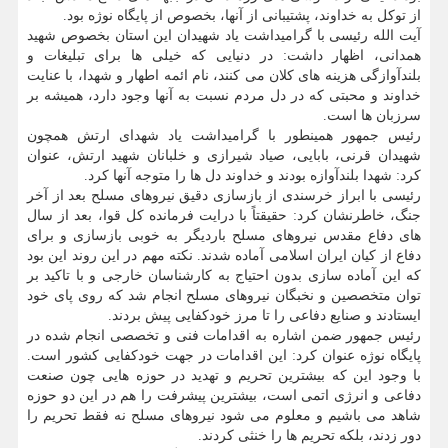
از توکل به خداوند، پشتیبانی از آنها، بخصوص از پایگاه نوژه بود.
آیت الله رئیسی با گرامیداشت یاد شهیدان این استان بخصوص شهید
همدانی، اظهار داشت: در دنیایی که خیلی ها برای تبلیغات و
بلندآوازگی هزینه های کلان می کنند، نام ائمه اطهار و شهدا، با عنایت
خداوند و محبتی که در دل مردم نسبت به آنها وجود دارد، همیشه بر
سرزبان ها است.
رئیس جمهور همینطور با گرامیداشت یاد شهدای ارتش همچون
شهیدان قرنی، بابایی، صیاد شیرازی و خلبانان شهید ارتش، عنوان
کرد: شهدا بلندآوازه بودند و خداوند دل ها را متوجه آنها کرد.
رئیسی با ابراز خرسندی از بازسازی دقیق نیروهای مسلح بعد از آخر
جنگ، خاطرنشان کرد: حقیقتاً با درایت فرمانده کل قوا، بعد از سال
های دفاع مقدس نیروهای مسلح باردیگر به خوبی بازسازی و برای
دفاع از کیان ایران اسلامی آماده شدند. نکته مهم در این روند این بود
که این آماده سازی بدون احتیاج به کارشناسان خارجی و با تاکید بر
توان متخصصین و نخبگان نیروهای مسلح انجام شد که روی پای خود
ایستادند و صنایع دفاعی را تا مرز خودکفایی پیش بردند.
رئیس جمهور ضمن اشاره به اقدامات فنی و تخصصی انجام شده در
پایگاه نوژه عنوان کرد: این اقدامات در جهت خودکفایی کشور است.
با وجود این که بیشترین تحریم و تهدید در حوزه هایی چون صنعت
دفاعی و انرژی اتمی است، بیشترین پیشرفت را هم در این دو حوزه
شاهد می باشیم و معلوم می شود نیروهای مسلح نه فقط تحریم را
دور زدند، بلکه تحریم ها را خنثی کردند.