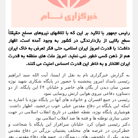
رئیس جمهور با تاکید بر این که با تلاشهای نیروهای مسلح حقیقتاً
سطح بالایی از بازدارندگی در کشور به وجود آمده است، اظهار
داشت: با قدرت امروز ایران اسلامی، حتی فکر تعرض به خاک ایران
هم از ذهن کسی خطور نمی نماید. امروز ملت های منطقه به قدرت
ایران افتخار و به خاطر این قدرت احساس امنیت می کنند.
به گزارش خبرگزاری نام به نقل از ایسنا، آیت الله سید ابراهیم
رئیسی بامداد امروز پنجشنبه با حضور در پایگاه شکاری شهید نوژه
ضمن سان دیدن از یگان های حاضر و خلبانان F۴ این پایگاه، از دو
دستاورد دفاعی نیروی هوایی ارتش رونمایی نمود.
رئیسی در جمع افسران و خانواده های آنها در پایگاه نوژه با اشاره به
اینکه این پایگاه در دفاع مقدس خیلی خوب درخشید، اظهار داشت:
هوشیاری پایگاه نوژه، نقطه عطفی در تاریخ انقلاب اسلامی در جهت
خنثی سازی توطئه ها و فتنه ها ضد انقلاب اسلامی بود.
دکتر رئیسی عنوان کرد: خلبانان سرافراز این پایگاه با شجاعت و
خطرکردن در عرصه های مختلف پشتیبان بزرگی در دفاع مقدس
بودند. یکی از دلخوشی های رزمندگان در جبهه های دفاع مقدس، بعد