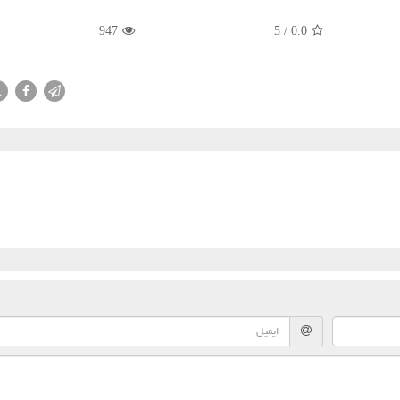
947
5
/
0.0
X