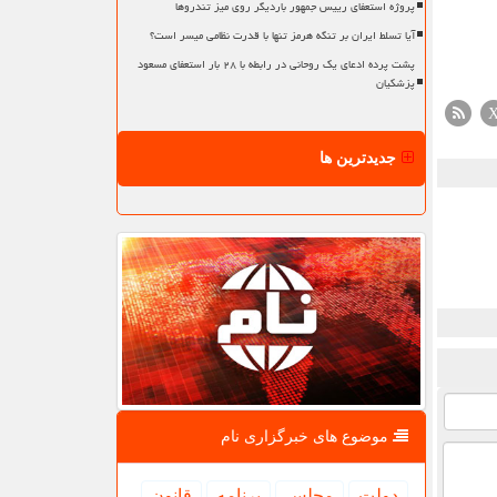
پروژه استعفای رییس جمهور باردیگر روی میز تندروها
آیا تسلط ایران بر تنگه هرمز تنها با قدرت نظامی میسر است؟
پشت پرده ادعای یک روحانی در رابطه با ۲۸ بار استعفای مسعود
پزشکیان
جدیدترین ها
موضوع های خبرگزاری نام
دولت
مجلس
برنامه
قانون