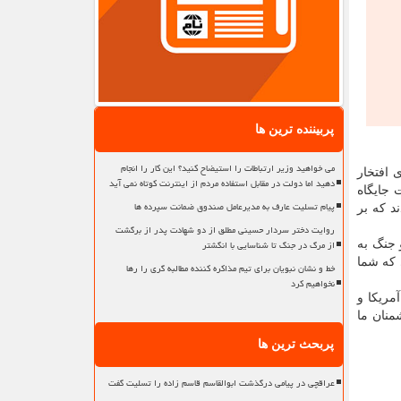
پربیننده ترین ها
می خواهید وزیر ارتباطات را استیضاح کنید؟ این کار را انجام
 افتخار
دهید اما دولت در مقابل استفاده مردم از اینترنت کوتاه نمی آید
 جایگاه
پیام تسلیت عارف به مدیرعامل صندوق ضمانت سپرده ها
د که بر
روایت دختر سردار حسینی مطلق از دو شهادت پدر از برگشت
از مرگ در جنگ تا شناسایی با انگشتر
 جنگ به
 که شما
خط و نشان نبویان برای تیم مذاکره کننده مطالبه گری را رها
نخواهیم کرد
مریکا و
منان ما
پربحث ترین ها
عراقچی در پیامی درگذشت ابوالقاسم قاسم زاده را تسلیت گفت