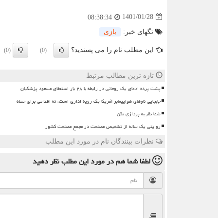
1401/01/28
08:38:34
تگهای خبر:
بازی
این مطلب نام را می پسندید؟
(0)
(0)
تازه ترین مطالب مرتبط
پشت پرده ادعای یک روحانی در رابطه با ۲۸ بار استعفای مسعود پزشکیان
جابجایی ناوهای هواپیمابر آمریکا یک رویه اداری است، نه اقدامی برای حمله
شما نظریه پردازی نکن
روایتی یک ساله از تشخیص مصلحت در مجمع مصلحت کشور
نظرات بینندگان نام در مورد این مطلب
لطفا شما هم
در مورد این مطلب
نظر دهید