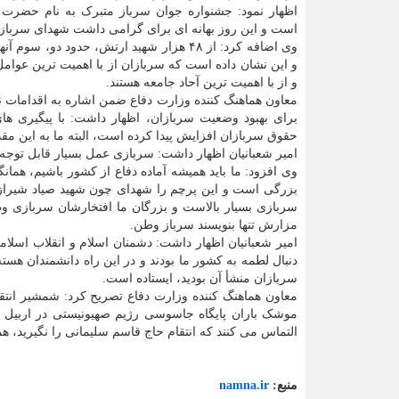
اظهار نمود: جشنواره جوان سرباز متبرک به نام حضرت ع
است و این روز بهانه ای برای گرامی داشت شهدای سرباز
وی اضافه کرد: از ۴۸ هزار شهید ارتش، حدود دو، سو
و این نشان داده است که سربازان از با اهمیت ترین عوام
و از با اهمیت ترین آحاد جامعه هستند.
معاون هماهنگ کننده وزارت دفاع ضمن اشاره به اقدامات 
برای بهبود وضعیت سربازان، اظهار داشت: با پیگیری ها
حقوق سربازان افزایش پیدا کرده است، البته ما به این مقدار
امیر شعبانیان اظهار داشت: سربازی عمل بسیار قابل توجه و
وی افزود: ما باید همیشه آماده دفاع از کشور باشیم، هما
بزرگی است و این پرچم را شهدای چون شهید صیاد شیرازی
سربازی بسیار بالاست و بزرگان ما افتخارشان سربازی 
مزارش تنها بنویسند سرباز وطن.
امیر شعبانیان اظهار داشت: دشمنان اسلام و انقلاب اسلا
دنبال لطمه به کشور ما بودند و در این راه دانشمندان هست
سربازان منشأ آن بودید، ایستاده است.
معاون هماهنگ کننده وزارت دفاع تصریح کرد: شمشیر انتقام
موشک باران پایگاه جاسوسی رژیم صهیونیستی در اربیل عر
التماس می کنند که انتقام حاج قاسم سلیمانی را نگیرید، ه
منبع:
namna.ir