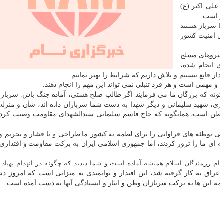
لی اکبر (ع)
 است.
م آنها سرباز هستند
ل امنیت کشور
نیروهای مسلح
ی انجام شده،
 قانع نیستیم و تلاش داریم که شرایط را بهتر نماییم.
 مهمی است و هر فرد تنبلی نمی تواند این مهم را انجام دهند.
نگونه که بزرگان ما می فرمایند اگر طالب صلح هستی، آماده جنگ باش. سربازی
، شهید سلیمانی و دیگر شهدا به دست شما سربازان داده اند، شأن و منزلت
وطن است، همانگونه که حاج قاسم سلیمانی سیدالشهدای مقاومت وصیت کردن
می توطئه های فراوانی را برای لطمه به کشور ما طراحی و با فشار و تحریم و
ه ای ما را ترور کردند، اما جمهوری اسلامی ایران به برکت مقاومت و اقتداری
 رزمندگان اسلام همیشه آماده است و شما دیدید که چگونه در انهدام پهپاد آ
اق به کار گرفته شد، این اقتدار و توانمندی به میزانی است که امروز دش
مه این ها به برکت سربازان وطن و ایثار و ایستادگی آنها به دست آمده است.