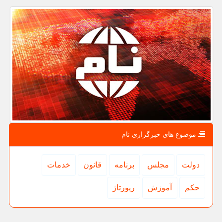
موضوع های خبرگزاری نام
دولت
مجلس
برنامه
قانون
خدمات
حكم
آموزش
رپورتاژ