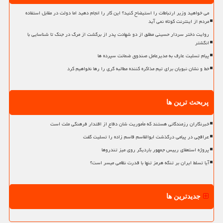
می خواهید وزیر ارتباطات را استیضاح کنید؟ این کار را انجام دهید اما دولت در مقابل استفاده
مردم از اینترنت کوتاه نمی آید
روایت دختر سردار حسینی مطلق از دو شهادت پدر از برگشت از مرگ در جنگ تا شناسایی با
انگشتر
پیام تسلیت عارف به مدیرعامل صندوق ضمانت سپرده ها
خط و نشان نبویان برای تیم مذاکره کننده مطالبه گری را رها نخواهیم کرد
پربحث ترین ها
خبرنگاران رزمندگانی هستند که مأموریت شان دفاع از اقتدار فرهنگی ملت است
عراقچی در پیامی درگذشت ابوالقاسم قاسم زاده را تسلیت گفت
پروژه استعفای رییس جمهور باردیگر روی میز تندروها
آیا تسلط ایران بر تنگه هرمز تنها با قدرت نظامی میسر است؟
جدیدترین ها