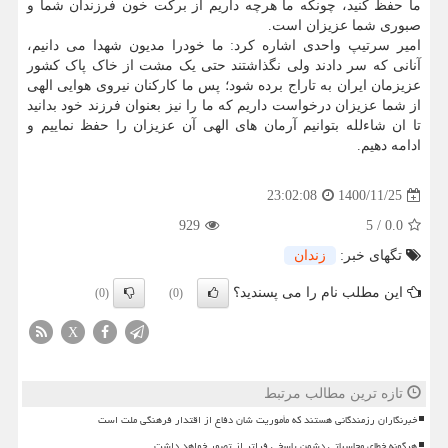
ما حفظ کنید، چونکه ما هرچه داریم از برکت خون فرزندان شما و
صبوری شما عزیزان است.
امیر سرتیپ واحدی اشاره کرد: ما خودرا مدیون شهدا می دانیم،
آنانی که سر دادند ولی نگذاشتند حتی یک مشت از خاک پاک کشور
عزیزمان ایران به تاراج برده شود؛ پس ما کارکنان نیروی هوایی الهی
از شما عزیزان درخواست داریم که ما را نیز بعنوان فرزند خود بدانید
تا ان شاءلله بتوانیم آرمان های الهی آن عزیزان را حفظ نماییم و
ادامه دهیم.
1400/11/25
23:02:08
929
5
/
0.0
تگهای خبر:
زندان
این مطلب نام را می پسندید؟
(0)
(0)
X
تازه ترین مطالب مرتبط
خبرنگاران رزمندگانی هستند که مأموریت شان دفاع از اقتدار فرهنگی ملت است
هرگونه خطای محاسباتی دشمن پاسخی فراتر از تصور خواهد داشت