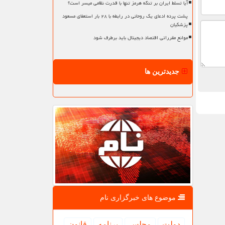
آیا تسلط ایران بر تنگه هرمز تنها با قدرت نظامی میسر است؟
پشت پرده ادعای یک روحانی در رابطه با ۲۸ بار استعفای مسعود
پزشکیان
موانع مقرراتی اقتصاد دیجیتال باید برطرف شود
جدیدترین ها
موضوع های خبرگزاری نام
دولت
مجلس
برنامه
قانون