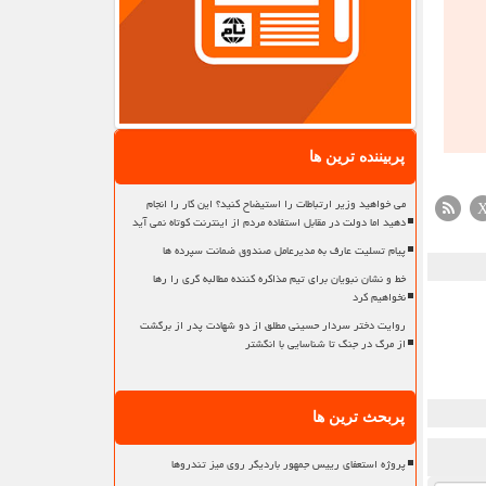
پربیننده ترین ها
می خواهید وزیر ارتباطات را استیضاح کنید؟ این کار را انجام
دهید اما دولت در مقابل استفاده مردم از اینترنت کوتاه نمی آید
پیام تسلیت عارف به مدیرعامل صندوق ضمانت سپرده ها
خط و نشان نبویان برای تیم مذاکره کننده مطالبه گری را رها
نخواهیم کرد
روایت دختر سردار حسینی مطلق از دو شهادت پدر از برگشت
از مرگ در جنگ تا شناسایی با انگشتر
پربحث ترین ها
پروژه استعفای رییس جمهور باردیگر روی میز تندروها