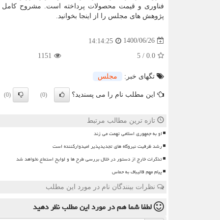
فناوری و قیمت محصولات پرداخته است. مشروح کامل 
پژوهش های مجلس را از اینجا بخوانید.
1400/06/26
14:14:25
1151
5
/
0.0
تگهای خبر:
مجلس
این مطلب نام را می پسندید؟
(0)
(0)
تازه ترین مطالب مرتبط
او به جمهوری اسلامی تهمت می زند
رشد ظرفیت نیروگاه های تجدیدپذیر امیدوارکننده است
تذکرات خارج از دستور در خلال بررسی طرح ها و لوایح استماع نخواهد شد
پیام مهم قالیباف به حماس
نظرات بینندگان نام در مورد این مطلب
لطفا شما هم
در مورد این مطلب
نظر دهید